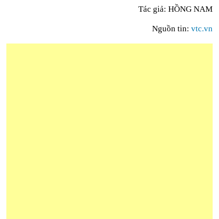
Tác giả:
HỒNG NAM
Nguồn tin:
vtc.vn