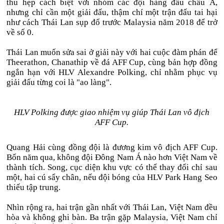
thu hẹp cách biệt với nhóm các đội hàng đầu châu Á,
nhưng chỉ cần một giải đấu, thậm chí một trận đấu tai hại
như cách Thái Lan sụp đổ trước Malaysia năm 2018 để trở
về số 0.
Thái Lan muốn sửa sai ở giải này với hai cuộc đàm phán để
Theerathon, Chanathip về đá AFF Cup, cùng bản hợp đồng
ngắn hạn với HLV Alexandre Polking, chỉ nhằm phục vụ
giải đấu từng coi là "ao làng".
HLV Polking được giao nhiệm vụ giúp Thái Lan vô địch
AFF Cup.
Quang Hải cùng đồng đội là đương kim vô địch AFF Cup.
Bốn năm qua, không đội Đông Nam Á nào hơn Việt Nam về
thành tích. Song, cục diện khu vực có thể thay đổi chỉ sau
một, hai cú sẩy chân, nếu đội bóng của HLV Park Hang Seo
thiếu tập trung.
Nhìn rộng ra, hai trận gần nhất với Thái Lan, Việt Nam đều
hòa và không ghi bàn. Ba trận gặp Malaysia, Việt Nam chỉ