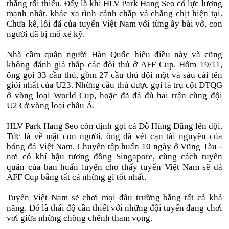
thắng tối thiểu. Đấy là khi HLV Park Hang Seo có lực lượng
mạnh nhất, khác xa tình cảnh chắp vá chằng chịt hiện tại.
Chưa kể, lối đá của tuyển Việt Nam với từng ấy bài vở, con
người đã bị mổ xẻ kỹ.
Nhà cầm quân người Hàn Quốc hiểu điều này và cũng
không đánh giá thấp các đối thủ ở AFF Cup. Hôm 19/11,
ông gọi 33 cầu thủ, gồm 27 cầu thủ đội một và sáu cái tên
giỏi nhất của U23. Những cầu thủ được gọi là trụ cột ĐTQG
ở vòng loại World Cup, hoặc đã đá đủ hai trận cùng đội
U23 ở vòng loại châu Á.
HLV Park Hang Seo còn định gọi cả Đỗ Hùng Dũng lên đội.
Tức là về mặt con người, ông đã vét cạn tài nguyên của
bóng đá Việt Nam. Chuyến tập huấn 10 ngày ở Vũng Tàu -
nơi có khí hậu tương đồng Singapore, cùng cách tuyển
quân của ban huấn luyện cho thấy tuyển Việt Nam sẽ đá
AFF Cup bằng tất cả những gì tốt nhất.
Tuyển Việt Nam sẽ chơi mọi đấu trường bằng tất cả khả
năng. Đó là thái độ cần thiết với những đội tuyển đang chơi
vơi giữa những chông chênh tham vọng.