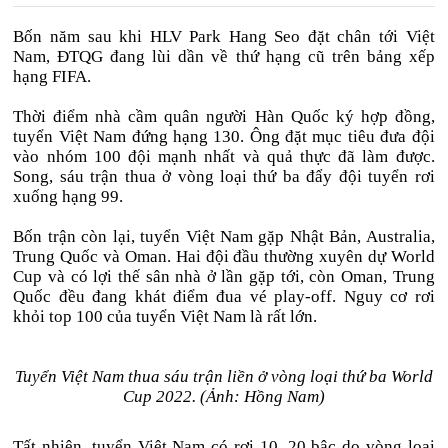
Bốn năm sau khi HLV Park Hang Seo đặt chân tới Việt
Nam, ĐTQG đang lùi dần về thứ hạng cũ trên bảng xếp
hạng FIFA.
Thời điểm nhà cầm quân người Hàn Quốc ký hợp đồng,
tuyển Việt Nam đứng hạng 130. Ông đặt mục tiêu đưa đội
vào nhóm 100 đội mạnh nhất và quả thực đã làm được.
Song, sáu trận thua ở vòng loại thứ ba đẩy đội tuyển rơi
xuống hạng 99.
Bốn trận còn lại, tuyển Việt Nam gặp Nhật Bản, Australia,
Trung Quốc và Oman. Hai đội đầu thường xuyên dự World
Cup và có lợi thế sân nhà ở lần gặp tới, còn Oman, Trung
Quốc đều đang khát điểm đua vé play-off. Nguy cơ rơi
khỏi top 100 của tuyển Việt Nam là rất lớn.
Tuyển Việt Nam thua sáu trận liền ở vòng loại thứ ba World
Cup 2022. (Ảnh: Hồng Nam)
Tất nhiên, tuyển Việt Nam có rơi 10, 20 bậc do vòng loại