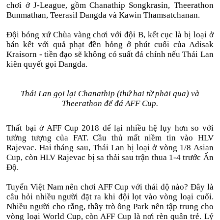
chơi ở J-League, gồm Chanathip Songkrasin, Theerathon
Bunmathan, Teerasil Dangda và Kawin Thamsatchanan.
Đội bóng xứ Chùa vàng chơi với đội B, kết cục là bị loại ở
bán kết với quả phạt đền hỏng ở phút cuối của Adisak
Kraisorn - tiền đạo sẽ không có suất đá chính nếu Thái Lan
kiên quyết gọi Dangda.
Thái Lan gọi lại Chanathip (thứ hai từ phải qua) và
Theerathon để đá AFF Cup.
Thất bại ở AFF Cup 2018 để lại nhiều hệ lụy hơn so với
tưởng tượng của FAT. Cầu thủ mất niềm tin vào HLV
Rajevac. Hai tháng sau, Thái Lan bị loại ở vòng 1/8 Asian
Cup, còn HLV Rajevac bị sa thải sau trận thua 1-4 trước Ấn
Độ.
Tuyển Việt Nam nên chơi AFF Cup với thái độ nào? Đây là
câu hỏi nhiều người đặt ra khi đội lọt vào vòng loại cuối.
Nhiều người cho rằng, thầy trò ông Park nên tập trung cho
vòng loại World Cup, còn AFF Cup là nơi rèn quân trẻ. Lý