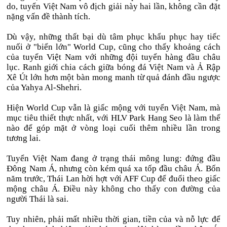
do, tuyển Việt Nam vô địch giải này hai lần, không cần đặt
nặng vấn đề thành tích.
Dù vậy, những thất bại dù tâm phục khẩu phục hay tiếc
nuối ở "biển lớn" World Cup, cũng cho thấy khoảng cách
của tuyển Việt Nam với những đội tuyển hàng đầu châu
lục. Ranh giới chia cách giữa bóng đá Việt Nam và Ả Rập
Xê Út lớn hơn một bàn mong manh từ quả đánh đầu ngược
của Yahya Al-Shehri.
Hiện World Cup vẫn là giấc mộng với tuyển Việt Nam, mà
mục tiêu thiết thực nhất, với HLV Park Hang Seo là làm thế
nào để góp mặt ở vòng loại cuối thêm nhiều lần trong
tương lai.
Tuyển Việt Nam đang ở trạng thái mông lung: đứng đầu
Đông Nam Á, nhưng còn kém quá xa tốp đầu châu Á. Bốn
năm trước, Thái Lan hời hợt với AFF Cup để đuổi theo giấc
mộng châu Á. Điều này không cho thấy con đường của
người Thái là sai.
Tuy nhiên, phải mất nhiều thời gian, tiền của và nỗ lực để