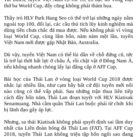
thứ ba World Cup, đấy cũng không phải thảm họa.
Thầy trò HLV Park Hang Seo có thể trở lại những ngày nằm
ngoài top 100, đổi lại, các cầu thủ tích lũy kinh nghiệm mà
dùng tiền chưa chắc đã mua được. Nếu không phải vì vòng
loại World Cup, cùng lắm bốn, năm năm một lần, tuyển
Việt Nam mới được gặp Nhật Bản, Australia.
Dù vậy, tuyển Việt Nam có thể lùi dần về chỗ đứng cũ, tức
là trở lại thời bất lực ở châu Á, rồi chật vật ở Đông Nam Á,
nếu không nhanh chóng lấy lại đẳng cấp ở AFF Cup.
Bài học của Thái Lan ở vòng loại World Cup 2018 được
nhắc lại nhiều lần, như cạm bẫy bất cứ đội tuyển mới nổi
nào cũng có thể vấp phải. Sau những trận thua liên tiếp
cách đây bốn năm, Thái Lan đoạn tuyệt với HLV Kiatisak
Senamuang. Nhà cầm quân Thái Lan buộc phải từ chức khi
bị lãnh đạo gây áp lực.
Nhưng, sa thải Kiatisak không phải quyết định sai lầm duy
nhất của Liên đoàn bóng đá Thái Lan (FAT). Tại AFF Cup
2018, tuyển Thái Lan không triệu tập bốn ngôi sao đang