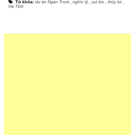
Từ khóa:
dự án Ngàn Trươi
,
nghìn tỷ
,
sụt lún
,
thủy lợi
,
Hà Tĩnh