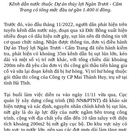
Kênh dẫn nước thuộc Dự án thủy lợi Ngàn Trươi - Cẩm
Trang có tổng mức đầu tư gần 1.400 tỉ đồng.
Trước đó, vào đầu tháng 11/2022, người dân phát hiện trên
tuyến kênh dẫn nước này, đoạn qua xã Đức Bồng xuất hiện
nhiều đoạn có dấu hiệu nứt gãy, sụt lún nên đã thông tin tới
cơ quan chức năng. Nhận được thông tin, đơn vị điều hành
Dự án Thuỷ lợi Ngàn Trươi - Cẩm Trang đã tiến hành kiểm
tra, phát hiện có khoảng 35m kênh dẫn bị sụt lún lớn, kéo
dài và một số vị trí nứt khác, với tổng chiều dài khoảng
200m nên đã yêu cầu đơn vị thi công gói thầu tiến hàng gia
cố và sửa lại đoạn kênh đã bị hư hỏng. Vị trí hư hỏng thuộc
gói thầu thi công của Công ty CP Mai Thành Huy, trụ sở tại
tỉnh Hà Tĩnh.
Tại buổi làm việc diễn ra vào ngày 11/11 vừa qua, Cục
quản lý xây dựng công trình (Bộ NN&PTNT) đã khảo sát
hiện tượng và xác định, nguyên nhân chính kênh bị sụt lún,
nứt gãy là do áp lực đẩy của nước ngầm bên trong công
trình, cộng với địa chất yếu dẫn đến 10 tấm taluy với diện
tích khoảng 200m2 bị nứt gãy cục bộ. Do khu vực này có
lưu vực tụ nước lớn, nên sau các đợt mưa dài làm tăng mực