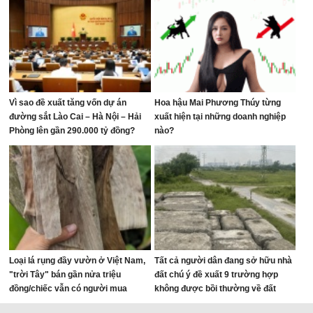
Vì sao đề xuất tăng vốn dự án
Hoa hậu Mai Phương Thúy từng
đường sắt Lào Cai – Hà Nội – Hải
xuất hiện tại những doanh nghiệp
Phòng lên gần 290.000 tỷ đồng?
nào?
Loại lá rụng đầy vườn ở Việt Nam,
Tất cả người dân đang sở hữu nhà
"trời Tây" bán gần nửa triệu
đất chú ý đề xuất 9 trường hợp
đồng/chiếc vẫn có người mua
không được bồi thường về đất