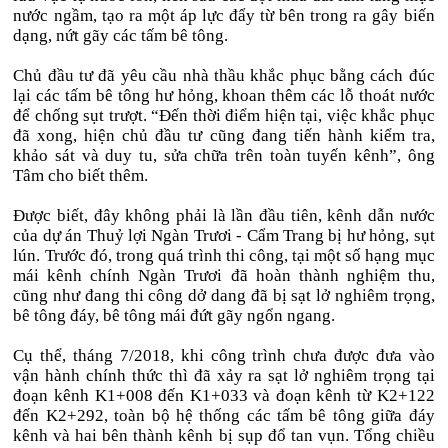
nước ngầm, tạo ra một áp lực đẩy từ bên trong ra gây biến
dạng, nứt gãy các tấm bê tông.
Chủ đầu tư đã yêu cầu nhà thầu khắc phục bằng cách đúc
lại các tấm bê tông hư hỏng, khoan thêm các lỗ thoát nước
để chống sụt trượt. “Đến thời điểm hiện tại, việc khắc phục
đã xong, hiện chủ đầu tư cũng đang tiến hành kiểm tra,
khảo sát và duy tu, sửa chữa trên toàn tuyến kênh”, ông
Tâm cho biết thêm.
Được biết, đây không phải là lần đầu tiên, kênh dẫn nước
của dự án Thuỷ lợi Ngàn Trươi - Cẩm Trang bị hư hỏng, sụt
lún. Trước đó, trong quá trình thi công, tại một số hạng mục
mái kênh chính Ngàn Trươi đã hoàn thành nghiệm thu,
cũng như đang thi công dở dang đã bị sạt lở nghiêm trọng,
bê tông đáy, bê tông mái đứt gãy ngổn ngang.
Cụ thể, tháng 7/2018, khi công trình chưa được đưa vào
vận hành chính thức thì đã xảy ra sạt lở nghiêm trọng tại
đoạn kênh K1+008 đến K1+033 và đoạn kênh từ K2+122
đến K2+292, toàn bộ hệ thống các tấm bê tông giữa đáy
kênh và hai bên thành kênh bị sụp đổ tan vụn. Tổng chiều