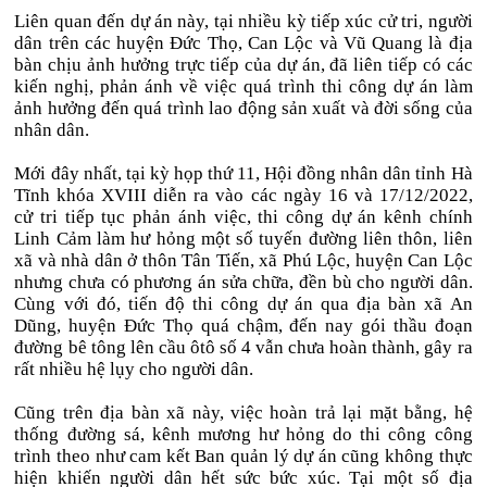
Liên quan đến dự án này, tại nhiều kỳ tiếp xúc cử tri, người
dân trên các huyện Đức Thọ, Can Lộc và Vũ Quang là địa
bàn chịu ảnh hưởng trực tiếp của dự án, đã liên tiếp có các
kiến nghị, phản ánh về việc quá trình thi công dự án làm
ảnh hưởng đến quá trình lao động sản xuất và đời sống của
nhân dân.
Mới đây nhất, tại kỳ họp thứ 11, Hội đồng nhân dân tỉnh Hà
Tĩnh khóa XVIII diễn ra vào các ngày 16 và 17/12/2022,
cử tri tiếp tục phản ánh việc, thi công dự án kênh chính
Linh Cảm làm hư hỏng một số tuyến đường liên thôn, liên
xã và nhà dân ở thôn Tân Tiến, xã Phú Lộc, huyện Can Lộc
nhưng chưa có phương án sửa chữa, đền bù cho người dân.
Cùng với đó, tiến độ thi công dự án qua địa bàn xã An
Dũng, huyện Đức Thọ quá chậm, đến nay gói thầu đoạn
đường bê tông lên cầu ôtô số 4 vẫn chưa hoàn thành, gây ra
rất nhiều hệ lụy cho người dân.
Cũng trên địa bàn xã này, việc hoàn trả lại mặt bằng, hệ
thống đường sá, kênh mương hư hỏng do thi công công
trình theo như cam kết Ban quản lý dự án cũng không thực
hiện khiến người dân hết sức bức xúc. Tại một số địa