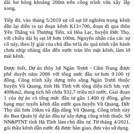
dài hư hỏng khoảng 200m trên công trình vừa xây lắp
xong.
Tiếp đó, vào tháng 5/2019 sự cố sạt lở nghiêm trọng kênh
dẫn lại diễn ra tại đoạn kênh K13+700, đoạn đi qua thôn
Yên Thắng và Thượng Tiến, xã Hòa Lạc, huyện Đức Thọ,
với chiều dài bị sạt lở hơn 100m. Nguyên nhân của các sự
cố này, theo lý giải của chủ đầu tư là do quá trình vận hành
chưa nhịp nhàng dẫn đến nước tràn lên mặt kênh, làm lở
mái kênh.
Được biết, Dự án thủy lợi Ngàn Trươi - Cẩm Trang được
phê duyệt năm 2006 với tổng mức đầu tư hơn 9.100 tỷ
đồng. Công trình xây dựng trên sông Ngàn Trươi thuộc
huyện Vũ Quang, tỉnh Hà Tĩnh với tổng diện tích lưu vực
408km2, dung tích hồ chứa 932,7 triệu m3 nước. Giai đoạn
1 của dự án có tổng mức đầu tư gần 1.400 tỷ đồng, gồm
hạng mục tuyến kênh dẫn nước qua huyện Vũ Quang, Đức
Thọ dài hơn 16km và đập dâng Vũ Quang. Công trình này
do Ban Quản lý dự án đầu tư xây dựng công trình thuộc Sở
NN&PTNT tỉnh Hà Tĩnh làm chủ đầu tư. Từ tháng 4/2021,
gói thầu kênh dẫn nước đã được bàn giao, đưa vào sử dụng.