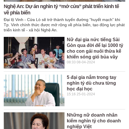
Nghệ An: Dự án nghìn tỷ “mở cửa” phát triển kinh tế
về phía biển
Đại lộ Vinh - Cửa Lò sẽ trở thành tuyến đường “huyết mạch” khi
Tp. Vinh chính thức được mở rộng về phía biển, tạo động lực phát
triển kinh tế - xã hội Nghệ An.
Nữ đại gia nức tiếng Sài
Gòn qua đời để lại 1000 tỷ
cho con gái nuôi thừa kế
khiến sóng gió bủa vây
08:33 08-04-2024
5 đại gia nắm trong tay
nghìn tỷ dù chưa từng
học đại học
15:16 25-01-2024
Những nữ doanh nhân
kiếm nghìn tỷ cho doanh
nghiệp Việt