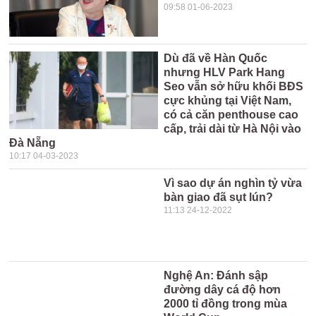
09:58 01-06-2023
Dù đã về Hàn Quốc
nhưng HLV Park Hang
Seo vẫn sở hữu khối BĐS
cực khủng tại Việt Nam,
có cả căn penthouse cao
cấp, trải dài từ Hà Nội vào
Đà Nẵng
10:17 04-03-2023
Vì sao dự án nghìn tỷ vừa
bàn giao đã sụt lún?
11:13 24-12-2022
Nghệ An: Đánh sập
đường dây cá độ hơn
2000 tỉ đồng trong mùa