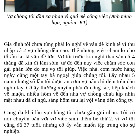
Vợ chồng tôi dần xa nhau vì quá mê công việc (Ảnh minh
họa, nguồn: KT)
Gia đình tôi chưa từng phải lo nghĩ về vấn đề kinh tế vì thu
nhập cả 2 vợ chồng đều cao. Thế nhưng việc chăm lo cho
tổ ấm lại là vấn đề lớn. Vợ tôi trước kia nghỉ thai sản có 4
tháng đã xin đi làm sớm, từ đó đến nay việc chăm sóc con
gái phần lớn do mẹ vợ tôi giúp. Việc nhà, cơm nước hàng
ngày cũng một tay bà ngoại giúp chúng tôi. Lấy nhau 5
năm nhưng số lần tôi được ăn cơm vợ nấu chỉ đếm trên đầu
ngón tay. Cô ấy thường xuyên phải đi công tác, tiếp khách
về muộn, nhiều hôm về đến nhà vợ chồng chưa kịp nhìn
mặt nhau đã đi ngủ, sáng hôm sau lại vội vàng đến công ty.
Cũng đã khá lâu vợ chồng tôi chưa gần gũi nhau. Tôi có
nói chuyện bàn với vợ việc sinh thêm bé thứ 2, vì vợ tôi
cũng đã 37 tuổi, nhưng cô ấy vẫn muốn tập trung cho sự
nghiệp.