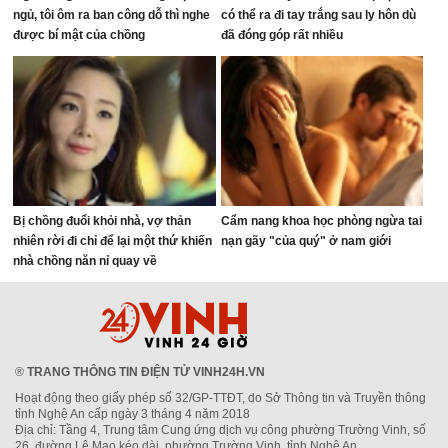
ngủ, tôi ôm ra ban công dỗ thì nghe
có thể ra đi tay trắng sau ly hôn dù
được bí mật của chồng
đã đóng góp rất nhiều
Bị chồng đuổi khỏi nhà, vợ thản
Cẩm nang khoa học phòng ngừa tai
nhiên rời đi chỉ để lại một thứ khiến
nạn gãy "của quý" ở nam giới
nhà chồng năn nỉ quay về
®
TRANG THÔNG TIN ĐIỆN TỬ VINH24H.VN
Hoạt động theo giấy phép số 32/GP-TTĐT, do Sở Thông tin và Truyền thông
tỉnh Nghệ An cấp ngày 3 tháng 4 năm 2018
Địa chỉ: Tầng 4, Trung tâm Cung ứng dịch vụ công phường Trường Vinh, số
26, đường Lê Mao kéo dài, phường Trường Vinh, tỉnh Nghệ An