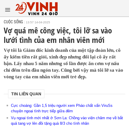
CUỘC SỐNG
13:57 14-04-2025
Vợ quá mê công việc, tôi lỡ sa vào
lưới tình của em nhân viên mới
Vợ tôi là Giám đốc kinh doanh của một tập đoàn lớn, cô
ấy kiếm tiền rất giỏi, xinh đẹp nhưng đổi lại cô ấy rất
bận. Lấy nhau 5 năm nhưng số lần được ăn cơm vợ nấu
chỉ đếm trên đầu ngón tay. Cũng bởi vậy mà tôi lỡ sa vào
vòng tay của em nhân viên mới trẻ đẹp.
TIN LIÊN QUAN
Cực choáng: Gần 1,5 triệu người xem Pháo chất vấn ViruSs
chuyện ngoại tình trực tiếp giữa đêm
Vụ ngoại tình mới nhất ở Sơn La: Chồng vào viện chăm mẹ về bắt
quả tang vợ lên đồi tặng quà 8/3 cho tình nhân