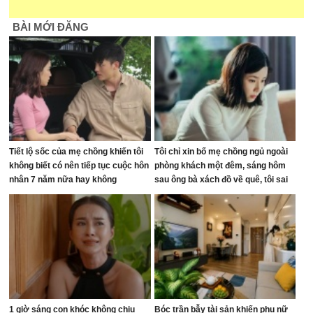
BÀI MỚI ĐĂNG
Tiết lộ sốc của mẹ chồng khiến tôi
Tôi chỉ xin bố mẹ chồng ngủ ngoài
không biết có nên tiếp tục cuộc hôn
phòng khách một đêm, sáng hôm
nhân 7 năm nữa hay không
sau ông bà xách đồ về quê, tôi sai
ở đâu?
1 giờ sáng con khóc không chịu
Bóc trần bẫy tài sản khiến phụ nữ