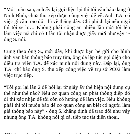
“Một tuần sau, anh ấy lại gọi điện lại thì tôi vẫn bảo đang ở
Ninh Bình, chưa thu xếp được công việc để về. Anh T.A. có
việc gì cần trao đổi thì về thẳng đây. Chi phí đi lại nếu ngại
thì tôi sẽ lo… Không phải công an nhiều lần mời tôi lên
làm việc mà chỉ có 1 lần tôi nhận được giấy mời như vậy” -
ông S. nói.
Cũng theo ông S., mới đây, khi được bạn bè gửi cho hình
ảnh văn bản thông báo truy tìm, ông đã lập tức gọi điện cho
điều tra viên T.A. để xác minh nội dung này. Đáp lại, ông
T.A. chỉ bảo ông S. thu xếp công việc về trụ sở PC02 làm
việc trực tiếp.
“Tôi gọi lại lần 2 để hỏi lại tờ giấy ấy thể hiện nội dung cụ
thể như thế nào? Nếu cơ quan công an phát thông điệp đó
đi thì xác nhận để tôi còn có hướng để làm việc. Nếu không
phải thì tôi muốn báo để cơ quan công an biết có người làm
giả thông báo này” - ông S. khẳng định đã trao đổi như vậy
nhưng ông T.A. không nói gì cả, tiếp tục tắt điện thoại.