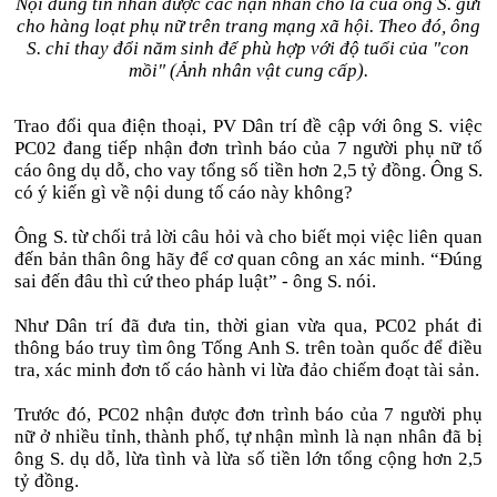
Nội dung tin nhắn được các nạn nhân cho là của ông S. gửi
cho hàng loạt phụ nữ trên trang mạng xã hội. Theo đó, ông
S. chỉ thay đổi năm sinh để phù hợp với độ tuổi của "con
mồi" (Ảnh nhân vật cung cấp).
Trao đổi qua điện thoại, PV Dân trí đề cập với ông S. việc
PC02 đang tiếp nhận đơn trình báo của 7 người phụ nữ tố
cáo ông dụ dỗ, cho vay tổng số tiền hơn 2,5 tỷ đồng. Ông S.
có ý kiến gì về nội dung tố cáo này không?
Ông S. từ chối trả lời câu hỏi và cho biết mọi việc liên quan
đến bản thân ông hãy để cơ quan công an xác minh. “Đúng
sai đến đâu thì cứ theo pháp luật” - ông S. nói.
Như Dân trí đã đưa tin, thời gian vừa qua, PC02 phát đi
thông báo truy tìm ông Tống Anh S. trên toàn quốc để điều
tra, xác minh đơn tố cáo hành vi lừa đảo chiếm đoạt tài sản.
Trước đó, PC02 nhận được đơn trình báo của 7 người phụ
nữ ở nhiều tỉnh, thành phố, tự nhận mình là nạn nhân đã bị
ông S. dụ dỗ, lừa tình và lừa số tiền lớn tổng cộng hơn 2,5
tỷ đồng.