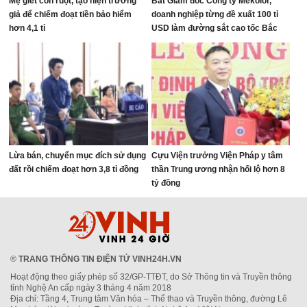
Mẹ giết con ruột, tạo hiện trường
Bắt Giám đốc Công ty Mekolor,
giả để chiếm đoạt tiền bảo hiểm
doanh nghiệp từng đề xuất 100 tỉ
hơn 4,1 tỉ
USD làm đường sắt cao tốc Bắc
Nam
Lừa bán, chuyển mục đích sử dụng
Cựu Viện trưởng Viện Pháp y tâm
đất rồi chiếm đoạt hơn 3,8 tỉ đồng
thần Trung ương nhận hối lộ hơn 8
tỷ đồng
®
TRANG THÔNG TIN ĐIỆN TỬ VINH24H.VN
Hoạt động theo giấy phép số 32/GP-TTĐT, do Sở Thông tin và Truyền thông
tỉnh Nghệ An cấp ngày 3 tháng 4 năm 2018
Địa chỉ: Tầng 4, Trung tâm Văn hóa – Thể thao và Truyền thông, đường Lê