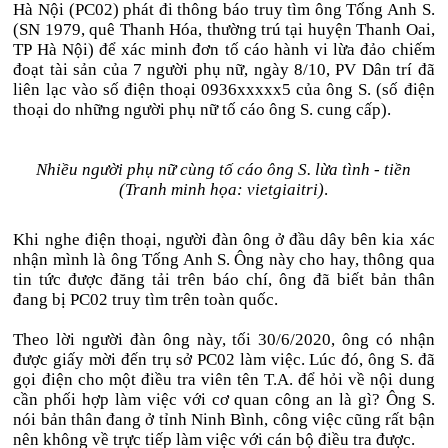
Hà Nội (PC02) phát đi thông báo truy tìm ông Tống Anh S.
(SN 1979, quê Thanh Hóa, thường trú tại huyện Thanh Oai,
TP Hà Nội) để xác minh đơn tố cáo hành vi lừa đảo chiếm
đoạt tài sản của 7 người phụ nữ, ngày 8/10, PV Dân trí đã
liên lạc vào số điện thoại 0936xxxxx5 của ông S. (số điện
thoại do những người phụ nữ tố cáo ông S. cung cấp).
Nhiều người phụ nữ cùng tố cáo ông S. lừa tình - tiền
(Tranh minh họa: vietgiaitri)
.
Khi nghe điện thoại, người đàn ông ở đầu dây bên kia xác
nhận mình là ông Tống Anh S. Ông này cho hay, thông qua
tin tức được đăng tải trên báo chí, ông đã biết bản thân
đang bị PC02 truy tìm trên toàn quốc.
Theo lời người đàn ông này, tối 30/6/2020, ông có nhận
được giấy mời đến trụ sở PC02 làm việc. Lúc đó, ông S. đã
gọi điện cho một điều tra viên tên T.A. để hỏi về nội dung
cần phối hợp làm việc với cơ quan công an là gì? Ông S.
nói bản thân đang ở tỉnh Ninh Bình, công việc cũng rất bận
nên không về trực tiếp làm việc với cán bộ điều tra được.