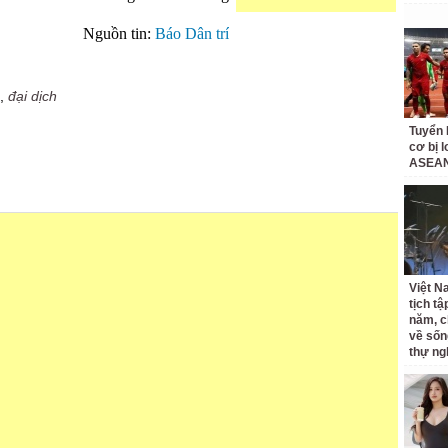
Nguồn tin:
Báo Dân trí
,
đại dịch
Tuyển 
cơ bị 
ASEAN
Việt N
tịch tậ
năm, c
về sốn
thự ng