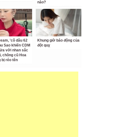
nào?
ream, 'cô dâu 62
Khung giờ báo động của
Thu Sao khiến CDM
đột quỵ
ửa với nhan sắc
ại, chồng cũ Hoa
bị réo tên