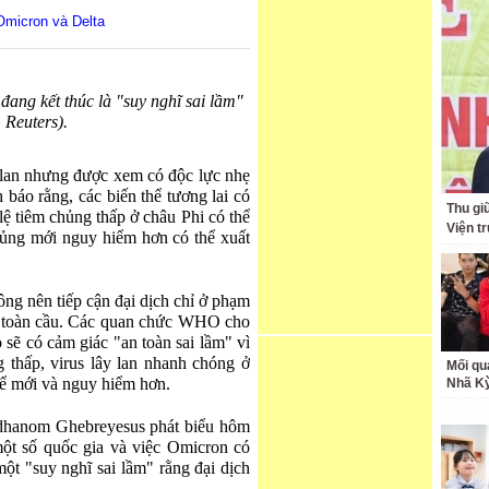
Omicron và Delta
ang kết thúc là "suy nghĩ sai lầm"
 Reuters).
 lan nhưng được xem có độc lực nhẹ
áo rằng, các biến thể tương lai có
Thu giữ
lệ tiêm chủng thấp ở châu Phi có thể
Viện t
hủng mới nguy hiểm hơn có thể xuất
ng nên tiếp cận đại dịch chỉ ở phạm
i toàn cầu. Các quan chức WHO cho
o sẽ có cảm giác "an toàn sai lầm" vì
g thấp, virus lây lan nhanh chóng ở
Mối qu
hể mới và nguy hiểm hơn.
Nhã K
hanom Ghebreyesus phát biểu hôm
một số quốc gia và việc Omicron có
một "suy nghĩ sai lầm" rằng đại dịch