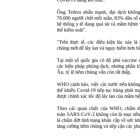
Covid-19 đang kết thúc.
Ông Tedros nhấn mạnh, đại dịch không 
70.000 người chết mỗi tuần, 83% dân số 
hệ thống y tế đang quá tải và mầm bệnh 
thể kiểm soát".
"Trên thực tế, các điều kiện lúc này là
chủng mới dễ lây lan và nguy hiểm hơn b
Tại một số quốc gia có độ phủ vaccine 
các biện pháp phòng dịch, nhưng phần l
Âu, tỷ lệ tiêm chủng vẫn còn rất thấp.
WHO cảnh báo, việc các nước trên không 
thể khiến Covid-19 tiếp tục bùng phát m
được chính xác tốc độ lây lan của mầm b
Theo các quan chức của WHO, chấm dứt
toàn SARS-CoV-2 không còn là mục tiêu 
là chấm dứt tình trạng khẩn cấp về sức 
tăng cường tiêm chủng và tiếp cận các ph