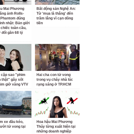
ậu Mai Phương
Bất động sản Nghệ An:
ăng ảnh Rolls-
Từ 'mua là thắng' đến
 Phantom đúng
trầm lắng vì cạn dòng
inh nhật: Bản giới
tiền
 chiếc toàn cầu,
 đổi gần 68 tỷ
 cặp sao "phim
Hai cha con tử vong
h thật" gây sốt
trong vụ cháy nhà lúc
him giờ vàng VTV
rạng sáng ở TP.HCM
m xe đầu kéo,
Hoa hậu Mai Phương
ười tử vong tại
Thúy từng xuất hiện tại
những doanh nghiệp