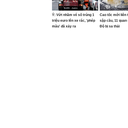
Ý: Vứt nhầm vé số trúng 1
Cao tốc mới liên t
triệu euro lên xe rác, 'phép
sập cầu, 11 quan
màu' đã xảy ra
Độ bị sa thải