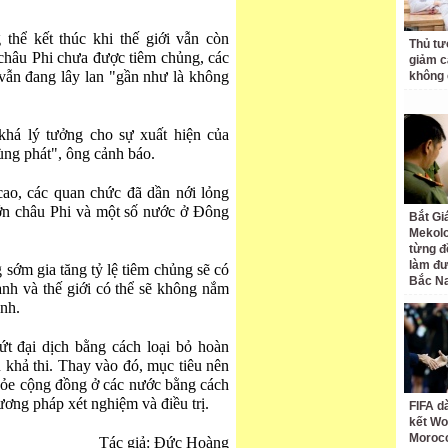
thể kết thúc khi thế giới vẫn còn
Thủ tư
châu Phi chưa được tiêm chủng, các
giảm cá
vẫn đang lây lan "gần như là không
không 
 khá lý tưởng cho sự xuất hiện của
ùng phát", ông cảnh báo.
cao, các quan chức đã dần nới lỏng
ớn châu Phi và một số nước ở Đông
Bắt Gi
Mekolo
từng đ
làm đư
sớm gia tăng tỷ lệ tiêm chủng sẽ có
Bắc N
ạnh và thế giới có thể sẽ không nắm
ệnh.
 đại dịch bằng cách loại bỏ hoàn
khả thi. Thay vào đó, mục tiêu nên
khỏe cộng đồng ở các nước bằng cách
ương pháp xét nghiệm và điều trị.
FIFA d
kết Wo
Moroc
Tác giả: Đức Hoàng