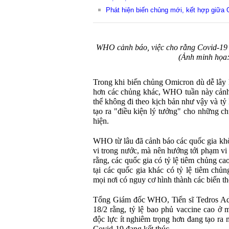
Phát hiện biến chủng mới, kết hợp giữa 
WHO cảnh báo, việc cho rằng Covid-19 đ
(Ảnh minh họa:
Trong khi biến chủng Omicron dù dễ lây
hơn các chủng khác, WHO tuần này cảnh b
thể không đi theo kịch bản như vậy và tỷ 
tạo ra "điều kiện lý tưởng" cho những c
hiện.
WHO từ lâu đã cảnh báo các quốc gia khô
vi trong nước, mà nên hướng tới phạm v
rằng, các quốc gia có tỷ lệ tiêm chủng ca
tại các quốc gia khác có tỷ lệ tiêm chủn
mọi nơi có nguy cơ hình thành các biến t
Tổng Giám đốc WHO, Tiến sĩ Tedros Ad
18/2 rằng, tỷ lệ bao phủ vaccine cao ở 
độc lực ít nghiêm trọng hơn đang tạo ra 