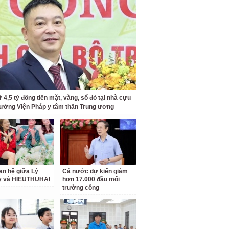
 4,5 tỷ đồng tiền mặt, vàng, sổ đỏ tại nhà cựu
rưởng Viện Pháp y tâm thần Trung ương
an hệ giữa Lý
Cả nước dự kiến giảm
ỳ và HIEUTHUHAI
hơn 17.000 đầu mối
trường công