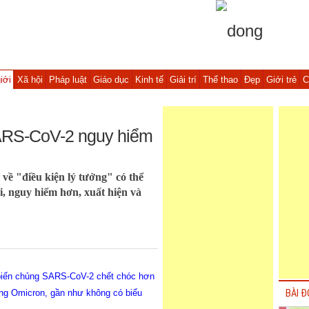
iới
Xã hội
Pháp luật
Giáo dục
Kinh tế
Giải trí
Thể thao
Đẹp
Giới trẻ
C
RS-CoV-2 nguy hiểm
về "điều kiện lý tưởng" có thể
 nguy hiểm hơn, xuất hiện và
 biến chủng SARS-CoV-2 chết chóc hơn
ng Omicron, gần như không có biểu
BÀI Đ