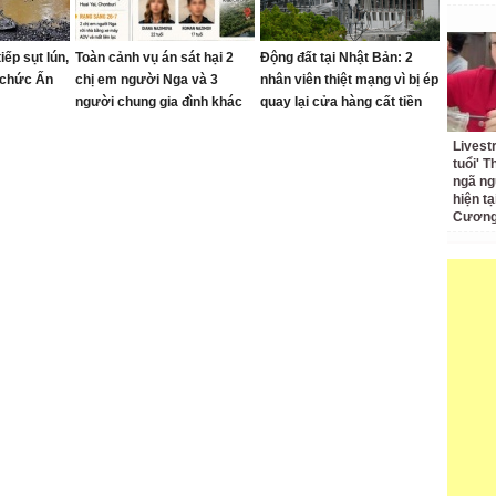
iếp sụt lún,
Toàn cảnh vụ án sát hại 2
Động đất tại Nhật Bản: 2
 chức Ấn
chị em người Nga và 3
nhân viên thiệt mạng vì bị ép
người chung gia đình khác
quay lại cửa hàng cất tiền
tại Thái Lan
Livest
tuổi' 
ngã ng
hiện t
Cương 