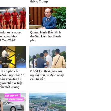
thống Trump
Indonesia nguy
Quảng Ninh, Bắc Ninh
loại sớm khỏi
đủ điều kiện lên thành
 Cup 2026
phố
am có phó chủ
CSGT kịp thời giải cứu
p đoàn nghỉ hát 10
người phụ nữ định nhảy
hán showbiz lui
cầu tự vẫn
g an nhàn ở biệt
hìn mét vuông