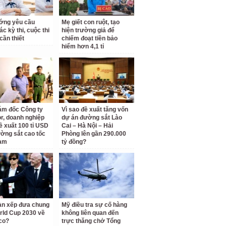
ớng yêu cầu
Mẹ giết con ruột, tạo
c kỳ thi, cuộc thi
hiện trường giả để
cần thiết
chiếm đoạt tiền bảo
hiểm hơn 4,1 tỉ
ám đốc Công ty
Vì sao đề xuất tăng vốn
r, doanh nghiệp
dự án đường sắt Lào
ề xuất 100 tỉ USD
Cai – Hà Nội – Hải
ờng sắt cao tốc
Phòng lên gần 290.000
am
tỷ đồng?
àn xếp đưa chung
Mỹ điều tra sự cố hàng
rld Cup 2030 về
không liên quan đến
co?
trực thăng chở Tổng