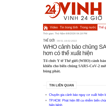
Video
Tin trong tỉnh
Trong nước
Thế g
Thời gian:
Thứ Năm 6/8/2026 04:18 PM
THẾ GIỚI
08:51 19-02-2022
WHO cảnh báo chủng SA
hơn có thể xuất hiện
Tổ chức Y tế Thế giới (WHO) cảnh báo 
khiến cho biến chủng SARS-CoV-2 mới,
bùng phát.
TIN LIÊN QUAN
Chuyên gia cảnh báo nguy cơ xuất hiện
TP.HCM: Phát hiện 88 ca nhiễm biến chủ
hiện bệnh