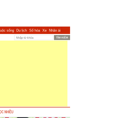
uộc sống
Du lịch
Số hóa
Xe
Nhân ái
ỌC NHIỀU