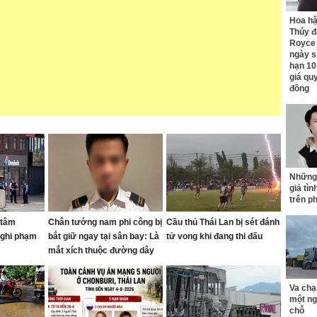
Hoa h
Thúy đ
Royce
ngày s
hạn 10
giá quy
đồng
Những
giả tìn
trên p
 tâm
Chân tướng nam phi công bị
Cầu thủ Thái Lan bị sét đánh
nghi phạm
bắt giữ ngay tại sân bay: Là
tử vong khi đang thi đấu
mắt xích thuộc đường dây
buôn bán ma túy quốc tế
Va chạ
một ng
chỗ