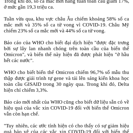
Trong khi đó, số ca mắc mới hằng tuần toàn cầu giảm 17%,
ở mức gần 19,3 triệu ca.
Tuần vừa qua, khu vực châu Âu chiếm khoảng 58% số ca
mắc mới và 35% số ca tử vong vì COVID-19. Châu Mỹ
chiếm 23% số ca mắc mới và 44% số ca tử vong.
Báo cáo của WHO cho biết đại dịch hiện "được đặc trưng
bởi sự lây lan nhanh chóng trên toàn cầu của biến thể
Omicron", và biến thể này hiện đã được phát hiện "ở hầu
hết các nước".
WHO cho biết biến thể Omicron chiếm 96,7% số mẫu thu
thập được giải trình tự gene và tải lên sáng kiến khoa học
toàn cầu GISAID trong 30 ngày qua. Trong khi đó, Delta
hiện chỉ chiếm 3,3%.
Báo cáo mới nhất của WHO cũng cho biết dữ liệu sẵn có về
hiệu quả của vắc xin COVID-19 đối với biến thể Omicron
vẫn còn hạn chế.
"Tuy nhiên, các ước tính hiện có cho thấy có sự giảm hiệu
quả bảo vệ của các vắc xin COVID-19 đối với biến thể