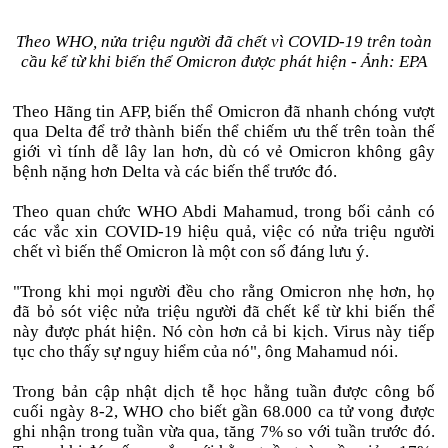
Theo WHO, nửa triệu người đã chết vì COVID-19 trên toàn
cầu kể từ khi biến thể Omicron được phát hiện - Ảnh: EPA
Theo Hãng tin AFP, biến thể Omicron đã nhanh chóng vượt
qua Delta để trở thành biến thể chiếm ưu thế trên toàn thế
giới vì tính dễ lây lan hơn, dù có vẻ Omicron không gây
bệnh nặng hơn Delta và các biến thể trước đó.
Theo quan chức WHO Abdi Mahamud, trong bối cảnh có
các vắc xin COVID-19 hiệu quả, việc có nửa triệu người
chết vì biến thể Omicron là một con số đáng lưu ý.
"Trong khi mọi người đều cho rằng Omicron nhẹ hơn, họ
đã bỏ sót việc nửa triệu người đã chết kể từ khi biến thể
này được phát hiện. Nó còn hơn cả bi kịch. Virus này tiếp
tục cho thấy sự nguy hiểm của nó", ông Mahamud nói.
Trong bản cập nhật dịch tễ học hằng tuần được công bố
cuối ngày 8-2, WHO cho biết gần 68.000 ca tử vong được
ghi nhận trong tuần vừa qua, tăng 7% so với tuần trước đó.