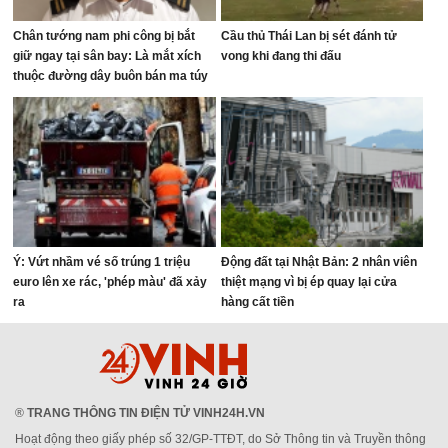
Chân tướng nam phi công bị bắt
Cầu thủ Thái Lan bị sét đánh tử
giữ ngay tại sân bay: Là mắt xích
vong khi đang thi đấu
thuộc đường dây buôn bán ma túy
quốc tế
Ý: Vứt nhầm vé số trúng 1 triệu
Động đất tại Nhật Bản: 2 nhân viên
euro lên xe rác, 'phép màu' đã xảy
thiệt mạng vì bị ép quay lại cửa
ra
hàng cất tiền
®
TRANG THÔNG TIN ĐIỆN TỬ VINH24H.VN
Hoạt động theo giấy phép số 32/GP-TTĐT, do Sở Thông tin và Truyền thông