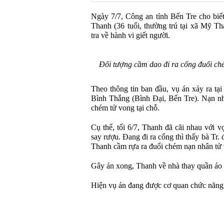
Ngày 7/7, Công an tỉnh Bến Tre cho biế
Thanh (36 tuổi, thường trú tại xã Mỹ T
tra về hành vi giết người.
Đối tượng cầm dao đi ra cổng đuổi ch
Theo thông tin ban đầu, vụ án xảy ra tại
Bình Thắng (Bình Đại, Bến Tre). Nạn nhâ
chém tử vong tại chỗ.
Cụ thể, tối 6/7, Thanh đã cãi nhau với vợ
say rượu. Đang đi ra cổng thì thấy bà Tr.
Thanh cầm rựa ra đuổi chém nạn nhân tử
Gây án xong, Thanh về nhà thay quần áo r
Hiện vụ án đang được cơ quan chức năng ti