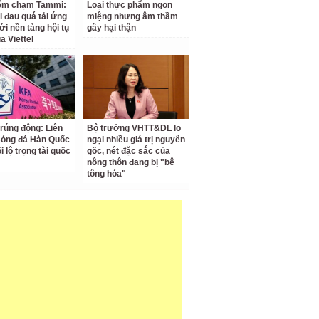
iểm chạm Tammi:
Loại thực phẩm ngon
i đau quá tải ứng
miệng nhưng âm thầm
ới nền tảng hội tụ
gây hại thận
a Viettel
 rúng động: Liên
Bộ trưởng VHTT&DL lo
Bóng đá Hàn Quốc
ngại nhiều giá trị nguyên
ối lộ trọng tài quốc
gốc, nét đặc sắc của
nông thôn đang bị "bê
tông hóa"