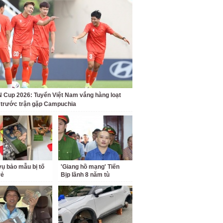
Cup 2026: Tuyển Việt Nam vắng hàng loạt
t trước trận gặp Campuchia
ụ bảo mẫu bị tố
'Giang hồ mạng' Tiến
rẻ
Bịp lãnh 8 năm tù