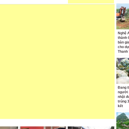
Nghệ A
thành
bàn gi
cho dự
Thanh
Đang t
người 
nhặt đ
trúng 
kết