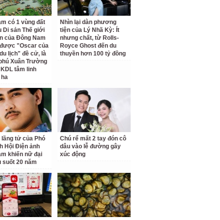
am có 1 vùng đất
Nhìn lại dàn phương
 Di sản Thế giới
tiện của Lý Nhã Kỳ: Ít
ên của Đông Nam
nhưng chất, từ Rolls-
 được "Oscar của
Royce Ghost đến du
u lịch" đề cử, là
thuyền hơn 100 tỷ đồng
 phú Xuân Trường
 KDL tâm linh
 ha
 lãng tử của Phó
Chú rể mất 2 tay đón cô
ch Hội Điện ảnh
dâu vào lễ đường gây
am khiến nữ đại
xúc động
u suốt 20 năm