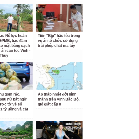
n: Nỗ lực hoàn
Tiến "Bịp" hầu tòa trong
 GPMB, bảo đảm
vụ án tổ chức sử dụng
ao mặt bằng sạch
trái phép chất ma túy
 án cao tốc Vinh -
 Thủy
hu gom rác,
Áp thấp nhiệt đới hình
phụ nữ bất ngờ
thành trên Vịnh Bắc Bộ,
ược tờ vé số
gió giật cấp 8
31 tỷ đồng và cái