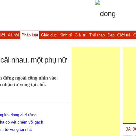
iới
Xã hội
Pháp luật
Giáo dục
Kinh tế
Giải trí
Thể thao
Đẹp
Giới trẻ
C
cãi nhau, một phụ nữ
m đứng ngoài cổng nhìn vào,
nhận tử vong tại chỗ.
g khi đang đi đường
nhà có vết chém vỡ gạch
BÀI Đ
m tử vong tại nhà