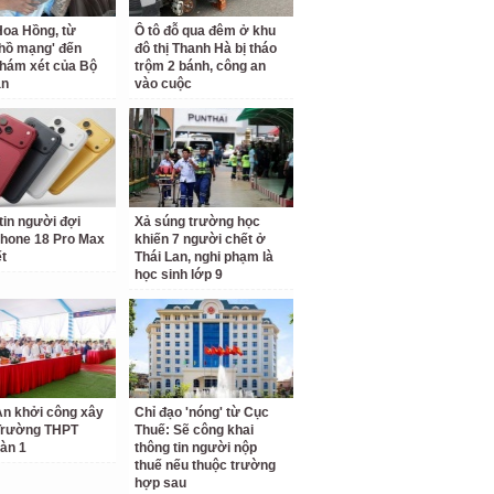
oa Hồng, từ
Ô tô đỗ qua đêm ở khu
 hồ mạng' đến
đô thị Thanh Hà bị tháo
hám xét của Bộ
trộm 2 bánh, công an
an
vào cuộc
tin người đợi
Xả súng trường học
hone 18 Pro Max
khiến 7 người chết ở
ết
Thái Lan, nghi phạm là
học sinh lớp 9
n khởi công xây
Chỉ đạo 'nóng' từ Cục
Trường THPT
Thuế: Sẽ công khai
àn 1
thông tin người nộp
thuế nếu thuộc trường
hợp sau