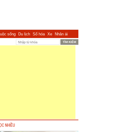
uộc sống
Du lịch
Số hóa
Xe
Nhân ái
ỌC NHIỀU