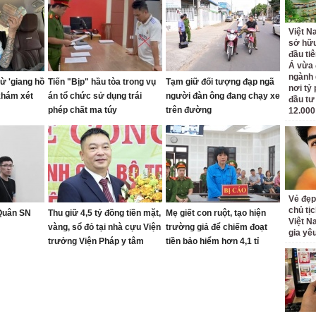
Việt N
sở hữu
đầu ti
Á vừa
ngành d
ừ 'giang hồ
Tiến "Bịp" hầu tòa trong vụ
Tạm giữ đối tượng đạp ngã
nơi tỷ
khám xét
án tổ chức sử dụng trái
người đàn ông đang chạy xe
đầu tư
phép chất ma túy
trên đường
12.000
Vẻ đẹp
chủ tị
 Quân SN
Thu giữ 4,5 tỷ đồng tiền mặt,
Mẹ giết con ruột, tạo hiện
Việt N
vàng, sổ đỏ tại nhà cựu Viện
trường giả để chiếm đoạt
gia yê
trưởng Viện Pháp y tâm
tiền bảo hiểm hơn 4,1 tỉ
thần Trung ương