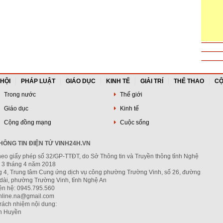
 HỘI
PHÁP LUẬT
GIÁO DỤC
KINH TẾ
GIẢI TRÍ
THỂ THAO
CỘ
Trong nước
Thế giới
Giáo dục
Kinh tế
Cộng đồng mạng
Cuộc sống
ÔNG TIN ĐIỆN TỬ VINH24H.VN
heo giấy phép số 32/GP-TTĐT, do Sở Thông tin và Truyền thông tỉnh Nghệ
 3 tháng 4 năm 2018
ng 4, Trung tâm Cung ứng dịch vụ công phường Trường Vinh, số 26, đường
dài, phường Trường Vinh, tỉnh Nghệ An
iên hệ: 0945.795.560
nline.na@gmail.com
trách nhiệm nội dung:
h Huyền