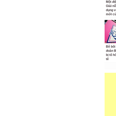
Một đ
Giải nỗ
dụng v
mới củ
Bê bối
đoàn 
bị tố h
tế