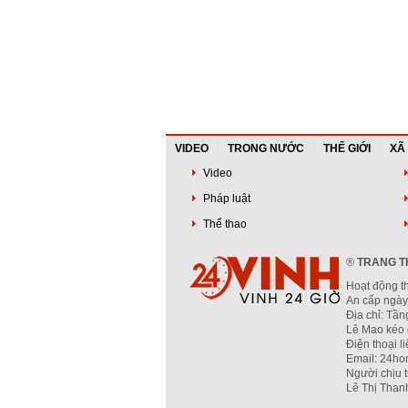
VIDEO
TRONG NƯỚC
THẾ GIỚI
XÃ
Video
Pháp luật
Thể thao
®
TRANG TH
Hoạt động t
An cấp ngày
Địa chỉ: Tầ
Lê Mao kéo 
Điện thoại l
Email: 24ho
Người chịu 
Lê Thị Than