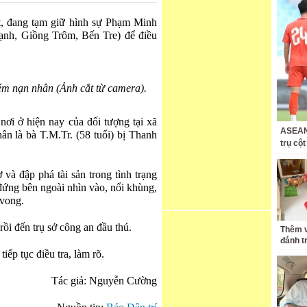
t, đang tạm giữ hình sự Phạm Minh
hạnh, Giồng Trôm, Bến Tre) để điều
ém nạn nhân (Ảnh cắt từ camera).
 nơi ở hiện nay của đối tượng tại xã
ASEAN 
n là bà T.M.Tr. (58 tuổi) bị Thanh
trụ cộ
 và đập phá tài sản trong tình trạng
 đứng bên ngoài nhìn vào, nổi khùng,
 vong.
ồi đến trụ sở công an đầu thú.
Thêm v
đánh t
ếp tục điều tra, làm rõ.
Tác giả: Nguyễn Cường