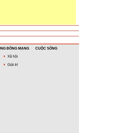
NG ĐỒNG MẠNG
CUỘC SỐNG
Xã hội
Giải trí