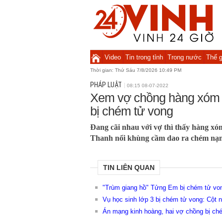
Video
Tin trong tỉnh
Trong nước
Thế g
Thời gian:
Thứ Sáu 7/8/2026 10:49 PM
PHÁP LUẬT
08:15 08-07-2022
Xem vợ chồng hàng xóm 
bị chém tử vong
Đang cãi nhau với vợ thì thấy hàng xó
Thanh nổi khùng cầm dao ra chém nạn 
TIN LIÊN QUAN
"Trùm giang hồ" Tửng Em bị chém tử von
Vụ học sinh lớp 3 bị chém tử vong: Cột 
Án mạng kinh hoàng, hai vợ chồng bị ché