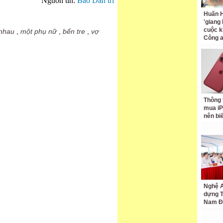
Nguồn tin:
Báo Dân trí
Huấn H
'giang
cuộc k
 nhau
,
một phụ nữ
,
bến tre
,
vợ
Công 
Thông 
mua iP
nên bi
Nghệ A
dựng 
Nam Đ