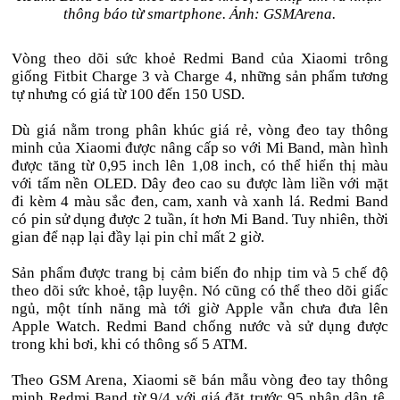
thông báo từ smartphone. Ảnh: GSMArena.
Vòng theo dõi sức khoẻ Redmi Band của Xiaomi trông
giống Fitbit Charge 3 và Charge 4, những sản phẩm tương
tự nhưng có giá từ 100 đến 150 USD.
Dù giá nằm trong phân khúc giá rẻ, vòng đeo tay thông
minh của Xiaomi được nâng cấp so với Mi Band, màn hình
được tăng từ 0,95 inch lên 1,08 inch, có thể hiển thị màu
với tấm nền OLED. Dây đeo cao su được làm liền với mặt
đi kèm 4 màu sắc đen, cam, xanh và xanh lá. Redmi Band
có pin sử dụng được 2 tuần, ít hơn Mi Band. Tuy nhiên, thời
gian để nạp lại đầy lại pin chỉ mất 2 giờ.
Sản phẩm được trang bị cảm biến đo nhịp tim và 5 chế độ
theo dõi sức khoẻ, tập luyện. Nó cũng có thể theo dõi giấc
ngủ, một tính năng mà tới giờ Apple vẫn chưa đưa lên
Apple Watch. Redmi Band chống nước và sử dụng được
trong khi bơi, khi có thông số 5 ATM.
Theo GSM Arena, Xiaomi sẽ bán mẫu vòng đeo tay thông
minh Redmi Band từ 9/4 với giá đặt trước 95 nhân dân tệ,