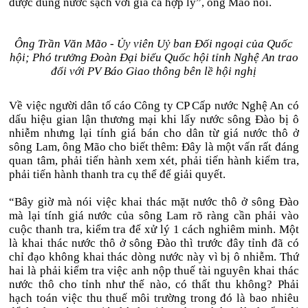
được dùng nước sạch với giá cả hợp lý”, ông Mão nói.
Ông Trần Văn Mão - Ủy viên Uỷ ban Đối ngoại của Quốc
hội; Phó trưởng Đoàn Đại biểu Quốc hội tỉnh Nghệ An trao
đổi với PV Báo Giao thông bên lề hội nghị
Về việc người dân tố cáo Công ty CP Cấp nước Nghệ An có
dấu hiệu gian lận thương mại khi lấy nước sông Đào bị ô
nhiễm nhưng lại tính giá bán cho dân từ giá nước thô ở
sông Lam, ông Mão cho biết thêm: Đây là một vấn rất đáng
quan tâm, phải tiến hành xem xét, phải tiến hành kiểm tra,
phải tiến hành thanh tra cụ thể để giải quyết.
“Bây giờ mà nói việc khai thác mặt nước thô ở sông Đào
mà lại tính giá nước của sông Lam rõ ràng cần phải vào
cuộc thanh tra, kiểm tra để xử lý 1 cách nghiêm minh. Một
là khai thác nước thô ở sông Đào thì trước đây tỉnh đã có
chỉ đạo không khai thác dòng nước này vì bị ô nhiễm. Thứ
hai là phải kiểm tra việc anh nộp thuế tài nguyên khai thác
nước thô cho tỉnh như thế nào, có thất thu không? Phải
hạch toán việc thu thuế môi trường trong đó là bao nhiêu