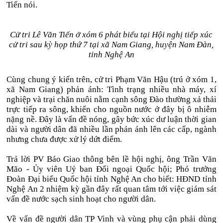
Tiến nói.
Cử tri Lê Văn Tiến ở xóm 6 phát biểu tại Hội nghị tiếp xúc
cử tri sau kỳ họp thứ 7 tại xã Nam Giang, huyện Nam Đàn,
tỉnh Nghệ An
Cùng chung ý kiến trên, cử tri Phạm Văn Hậu (trú ở xóm 1,
xã Nam Giang) phản ánh: Tình trạng nhiều nhà máy, xí
nghiệp và trại chăn nuôi nằm cạnh sông Đào thường xả thải
trực tiếp ra sông, khiến cho nguồn nước ở đây bị ô nhiễm
nặng nề. Đây là vấn đề nóng, gây bức xúc dư luận thời gian
dài và người dân đã nhiều lần phản ánh lên các cấp, ngành
nhưng chưa được xử lý dứt điểm.
Trả lời PV Báo Giao thông bên lề hội nghị, ông Trần Văn
Mão - Ủy viên Uỷ ban Đối ngoại Quốc hội; Phó trưởng
Đoàn Đại biểu Quốc hội tỉnh Nghệ An cho biết: HĐND tỉnh
Nghệ An 2 nhiệm kỳ gần đây rất quan tâm tới việc giám sát
vấn đề nước sạch sinh hoạt cho người dân.
Về vấn đề người dân TP Vinh và vùng phụ cận phải dùng