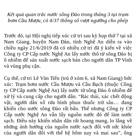
Kết quả quan trắc nước sông Đào trong tháng 3 tại trạm
bơm Cầu Mượu, có 4/37 thông số vượt ngưỡng cho phép
Trước đó, tại Hội nghị tiếp xúc cử tri sau kỳ họp thứ 7 tại xã
Nam Giang, huyện Nam Đàn, tỉnh Nghệ An diễn ra vào
chiều ngày 21/6/2019 đã có nhiều cử tri đã ý kiến về việc
Công ty CP Cấp nước Nghệ An lấy nước thô từ sông Đào bị
ô nhiễm để sản xuất nước sạch bán cho người dân TP Vinh
và vùng phụ cận.
Cụ thể, cử tri Lê Văn Tiến (trú ở xóm 6, xã Nam Giang) bức
xúc: Trạm bơm nước Cầu Mượu và Cầu Bạch (thuộc Công
ty CP Cấp nước Nghệ An) lấy nước từ sông Đào ô nhiễm để
xử lý và cung cấp cho người dân. “Rác thải, xác chết động
vật, người dân xổ rửa bình phun thuốc trừ sâu… đang
khiến cho nước sông Đào rất bẩn. Thế nhưng Công ty CP
Cấp nước Nghệ An vẫn lấy nguồn nước đó để làm nước
sạch. Điều này khiến nhân dân rất hoang mang, lo lắng về
những ảnh hưởng của nguồn nước sạch đối với sức khỏe
của người dân đối với thế hệ hôm nay và mai sau”, ông