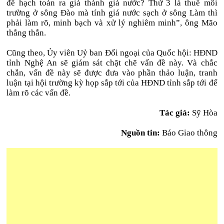
để hạch toán ra giá thành giá nước? Thứ 3 là thuế môi
trường ở sông Đào mà tính giá nước sạch ở sông Làm thì
phải làm rõ, minh bạch và xử lý nghiêm minh”, ông Mão
thẳng thắn.
Cũng theo, Ủy viên Uỷ ban Đối ngoại của Quốc hội: HĐND
tỉnh Nghệ An sẽ giám sát chặt chẽ vấn đề này. Và chắc
chắn, vấn đề này sẽ được đưa vào phần thảo luận, tranh
luận tại hội trường kỳ họp sắp tới của HĐND tỉnh sắp tới để
làm rõ các vấn đề.
Tác giả:
Sỹ Hòa
Nguồn tin:
Báo Giao thông