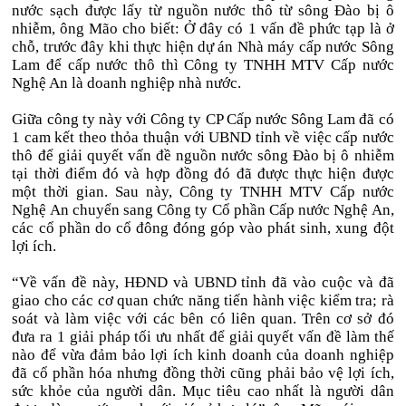
nước sạch được lấy từ nguồn nước thô từ sông Đào bị ô
nhiễm, ông Mão cho biết: Ở đây có 1 vấn đề phức tạp là ở
chỗ, trước đây khi thực hiện dự án Nhà máy cấp nước Sông
Lam để cấp nước thô thì Công ty TNHH MTV Cấp nước
Nghệ An là doanh nghiệp nhà nước.
Giữa công ty này với Công ty CP Cấp nước Sông Lam đã có
1 cam kết theo thỏa thuận với UBND tỉnh về việc cấp nước
thô để giải quyết vấn đề nguồn nước sông Đào bị ô nhiễm
tại thời điểm đó và hợp đồng đó đã được thực hiện được
một thời gian. Sau này, Công ty TNHH MTV Cấp nước
Nghệ An chuyển sang Công ty Cổ phần Cấp nước Nghệ An,
các cổ phần do cổ đông đóng góp vào phát sinh, xung đột
lợi ích.
“Về vấn đề này, HĐND và UBND tỉnh đã vào cuộc và đã
giao cho các cơ quan chức năng tiến hành việc kiểm tra; rà
soát và làm việc với các bên có liên quan. Trên cơ sở đó
đưa ra 1 giải pháp tối ưu nhất để giải quyết vấn đề làm thế
nào để vừa đảm bảo lợi ích kinh doanh của doanh nghiệp
đã cổ phần hóa nhưng đồng thời cũng phải bảo vệ lợi ích,
sức khỏe của người dân. Mục tiêu cao nhất là người dân