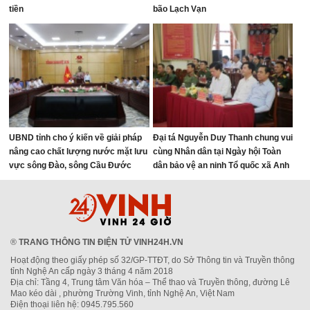
tiền
bão Lạch Vạn
UBND tỉnh cho ý kiến về giải pháp
Đại tá Nguyễn Duy Thanh chung vui
nâng cao chất lượng nước mặt lưu
cùng Nhân dân tại Ngày hội Toàn
vực sông Đào, sông Cầu Đước
dân bảo vệ an ninh Tổ quốc xã Anh
Sơn
®
TRANG THÔNG TIN ĐIỆN TỬ VINH24H.VN
Hoạt động theo giấy phép số 32/GP-TTĐT, do Sở Thông tin và Truyền thông
tỉnh Nghệ An cấp ngày 3 tháng 4 năm 2018
Địa chỉ: Tầng 4, Trung tâm Văn hóa – Thể thao và Truyền thông, đường Lê
Mao kéo dài , phường Trường Vinh, tỉnh Nghệ An, Việt Nam
Điện thoại liên hệ: 0945.795.560