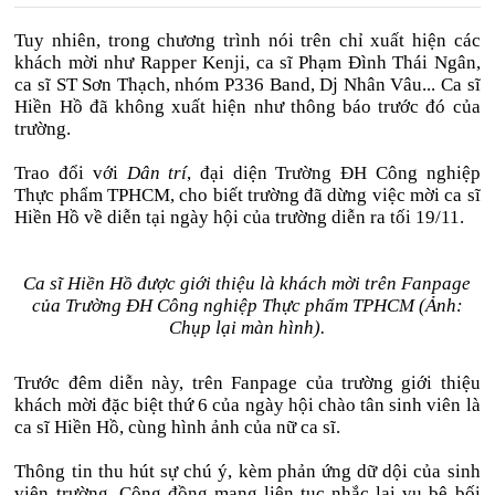
Tuy nhiên, trong chương trình nói trên chỉ xuất hiện các
khách mời như Rapper Kenji, ca sĩ Phạm Đình Thái Ngân,
ca sĩ ST Sơn Thạch, nhóm P336 Band, Dj Nhân Vâu... Ca sĩ
Hiền Hồ đã không xuất hiện như thông báo trước đó của
trường.
Trao đổi với
Dân trí
, đại diện Trường ĐH Công nghiệp
Thực phẩm TPHCM, cho biết trường đã dừng việc mời ca sĩ
Hiền Hồ về diễn tại ngày hội của trường diễn ra tối 19/11.
Ca sĩ Hiền Hồ được giới thiệu là khách mời trên Fanpage
của Trường ĐH Công nghiệp Thực phẩm TPHCM (Ảnh:
Chụp lại màn hình).
Trước đêm diễn này, trên Fanpage của trường giới thiệu
khách mời đặc biệt thứ 6 của ngày hội chào tân sinh viên là
ca sĩ Hiền Hồ, cùng hình ảnh của nữ ca sĩ.
Thông tin thu hút sự chú ý, kèm phản ứng dữ dội của sinh
viên trường. Cộng đồng mạng liên tục nhắc lại vụ bê bối