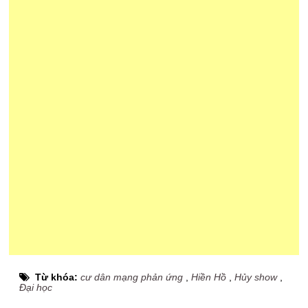
Từ khóa:
cư dân mạng phản ứng
,
Hiền Hồ
,
Hủy show
,
Đại học