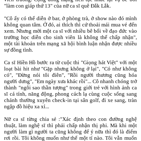
"làm con giáp thứ 13" của nữ ca sĩ quê Đắk Lắk.
"Cô ấy có thể diễn ở bar, ở phòng trà, ở show nào đó mình
không quan tâm. Ở đó, ai thích thì cứ thoải mái mua vé đến
xem. Nhưng mời một ca sĩ với nhiều bê bối về đạo đức vào
trường học diễn cho sinh viên là không thể chấp nhận",
một tài khoản trên mạng xã hội bình luận nhận được nhiều
sự đồng tình.
Ca sĩ Hiền Hồ bước ra từ cuộc thi "Giọng hát Việt" với một
loạt bài hit như "Gặp nhưng không ở lại", "Có như không
có", "Đừng nói tôi điên", "Rồi người thương cũng hóa
người dưng", "Em ngày xưa khác rồi"... Cô nhanh chóng trở
thành "ngôi sao thần tượng" trong giới trẻ với hình ảnh ca
sĩ cá tính, năng động, phong cách lạ cùng cuộc sống sang
chảnh thường xuyên check-in tại sân golf, đi xe sang, tràn
ngập đồ hiệu xa xỉ...
Nữ ca sĩ từng chia sẻ :"Xác định theo con đường nghệ
thuật, làm nghệ sĩ thì phải chấp nhận thị phi. Mà khi một
người làm gì người ta cũng không để ý nữa thì đó là điểm
rơi rồi. Tôi không muốn như thế một tí nào. Tôi vẫn muốn