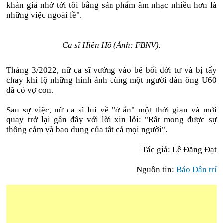
khán giả nhớ tới tôi bằng sản phẩm âm nhạc nhiều hơn là
những việc ngoài lề".
Ca sĩ Hiền Hồ (Ảnh: FBNV).
Tháng 3/2022, nữ ca sĩ vướng vào bê bối đời tư và bị tẩy
chay khi lộ những hình ảnh cùng một người đàn ông U60
đã có vợ con.
Sau sự việc, nữ ca sĩ lui về "ở ẩn" một thời gian và mới
quay trở lại gần đây với lời xin lỗi: "Rất mong được sự
thông cảm và bao dung của tất cả mọi người".
Tác giả: Lê Đăng Đạt
Nguồn tin:
Báo Dân trí