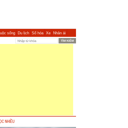
uộc sống
Du lịch
Số hóa
Xe
Nhân ái
ỌC NHIỀU