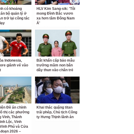
nh có khoảng
HLV Kim Sang-sik: 'Tôi
cán bộ quản lý ở
mong Đình Bắc vươn
n trở lại công tác
xa hơn tầm Đông Nam
dạy
Á'
a Indonesia,
Bắt khẩn cấp bảo mẫu
ore giành vé vào
trường mầm non bắn
t
dây thun vào chân trẻ
iện Đề án chỉnh
Khai thác quặng titan
đô thị các phường
trái phép, Chủ tịch Công
 Vinh, Thành
ty Hưng Thịnh lãnh án
inh Lộc, Vinh
Vinh Phú và Cửa
i đoạn 2026 –