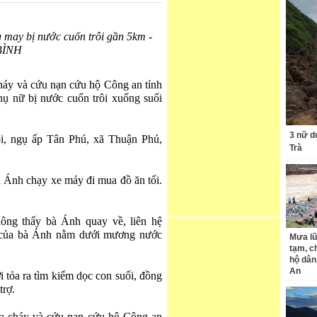
g may bị nước cuốn trôi gần 5km -
BÌNH
háy và cứu nạn cứu hộ Công an tỉnh
hụ nữ bị nước cuốn trôi xuống suối
3 nữ d
i, ngụ ấp Tân Phú, xã Thuận Phú,
Trà
bà Ánh chạy xe máy đi mua đồ ăn tối.
ông thấy bà Ánh quay về, liên hệ
y của bà Ánh nằm dưới mương nước
Mưa lũ
tạm, c
hộ dân
An
 tỏa ra tìm kiếm dọc con suối, đồng
trợ.