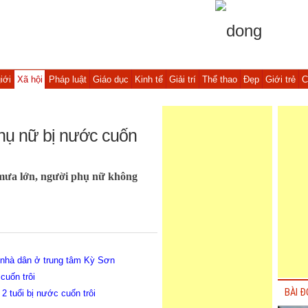
iới
Xã hội
Pháp luật
Giáo dục
Kinh tế
Giải trí
Thể thao
Đẹp
Giới trẻ
C
phụ nữ bị nước cuốn
 mưa lớn, người phụ nữ không
 nhà dân ở trung tâm Kỳ Sơn
cuốn trôi
BÀI Đ
2 tuổi bị nước cuốn trôi