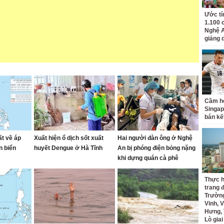
Ước tí
1.100 
Nghệ A
giảng 
Cầm hò
Singap
bán kế
ất về áp
Xuất hiện ổ dịch sốt xuất
Hai người đàn ông ở Nghệ
n biển
huyết Dengue ở Hà Tĩnh
An bị phóng điện bỏng nặng
khi dựng quán cà phê
Thực h
trang 
Trường
Vinh, V
Hưng, 
Lò gia