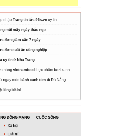
p nhập
Trang tin tức 96s.vn
uy tín
ng mũi mấy ngày tháo nẹp
ực đơn giảm cân 7 ngày
ực đơn suất ăn công nghiệp
a uy tín ở Nha Trang
a hàng
vietnamfood
thực phẩm tươi xanh
ử ngay món
bánh canh tôm tít
Đà Nẵng
ệt lông bikini
NG ĐỒNG MẠNG
CUỘC SỐNG
Xã hội
Giải trí