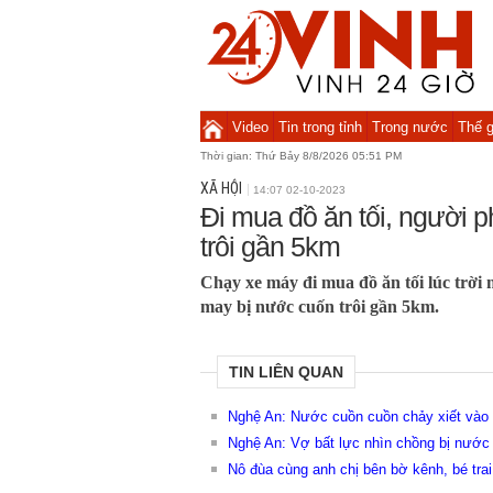
Video
Tin trong tỉnh
Trong nước
Thế g
Thời gian:
Thứ Bảy 8/8/2026 05:51 PM
XÃ HỘI
14:07 02-10-2023
Đi mua đồ ăn tối, người 
trôi gần 5km
Chạy xe máy đi mua đồ ăn tối lúc trời
may bị nước cuốn trôi gần 5km.
TIN LIÊN QUAN
Nghệ An: Nước cuồn cuồn chảy xiết vào
Nghệ An: Vợ bất lực nhìn chồng bị nước 
Nô đùa cùng anh chị bên bờ kênh, bé trai 