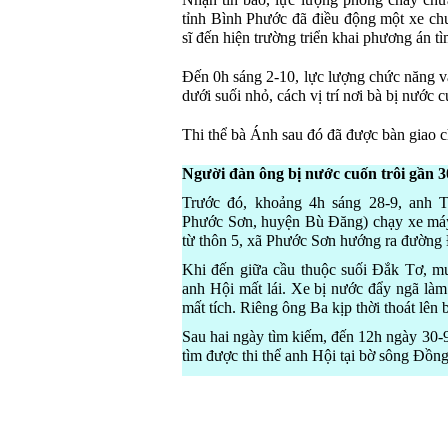
Nhận tin báo, lực lượng phòng cháy ch
tỉnh Bình Phước đã điều động một xe ch
sĩ đến hiện trường triển khai phương án t
Đến 0h sáng 2-10, lực lượng chức năng v
dưới suối nhỏ, cách vị trí nơi bà bị nước
Thi thể bà Ánh sau đó đã được bàn giao ch
Người đàn ông bị nước cuốn trôi gần 
Trước đó, khoảng 4h sáng 28-9, anh T
Phước Sơn, huyện Bù Đăng) chạy xe máy
từ thôn 5, xã Phước Sơn hướng ra đường
Khi đến giữa cầu thuộc suối Đắk Tơ, mư
anh Hội mất lái. Xe bị nước đẩy ngã làm
mất tích. Riêng ông Ba kịp thời thoát lên 
Sau hai ngày tìm kiếm, đến 12h ngày 30-
tìm được thi thể anh Hội tại bờ sông Đồn