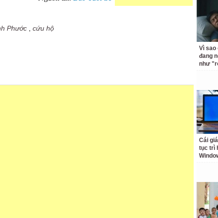
nh Phước
,
cứu hộ
Vì sao
đang n
như "r
Cái giá
tục trì
Windo