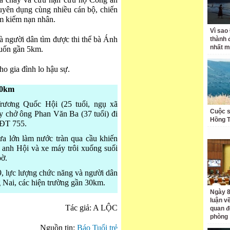
ữa cháy và cứu nạn cứu hộ Công an
uyên dụng cùng nhiều cán bộ, chiến
ìm kiếm nạn nhân.
Vì sao
à người dân tìm được thi thể bà Ánh
thành 
nhất m
 cuốn gần 5km.
o gia đình lo hậu sự.
30km
rương Quốc Hội (25 tuổi, ngụ xã
Cuộc s
 chở ông Phan Văn Ba (37 tuổi) đi
Hồng 
 ĐT 755.
a lớn làm nước tràn qua cầu khiến
 anh Hội và xe máy trôi xuống suối
bờ.
9, lực lượng chức năng và người dân
g Nai, các hiện trường gần 30km.
Ngày 8
luận về
Tác giả: A LỘC
quan đ
phòng
Nguồn tin:
Báo Tuổi trẻ