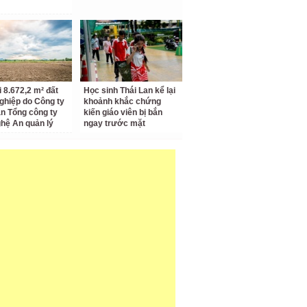
i 8.672,2 m² đất
Học sinh Thái Lan kể lại
ghiệp do Công ty
khoảnh khắc chứng
n Tổng công ty
kiến giáo viên bị bắn
hệ An quản lý
ngay trước mặt