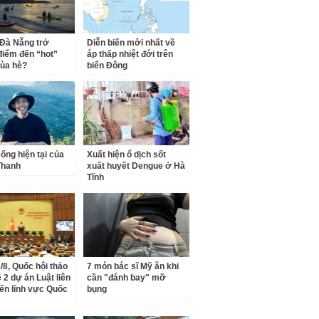
 Đà Nẵng trở
Diễn biến mới nhất về
điểm đến “hot”
áp thấp nhiệt đới trên
ùa hè?
biển Đông
ống hiện tại của
Xuất hiện ổ dịch sốt
Thanh
xuất huyết Dengue ở Hà
Tĩnh
/8, Quốc hội thảo
7 món bác sĩ Mỹ ăn khi
 2 dự án Luật liên
cần "đánh bay" mỡ
ến lĩnh vực Quốc
bụng