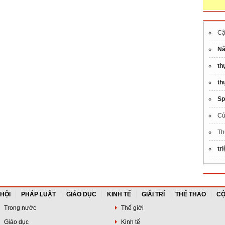
Cậ
Nâ
th
th
Sp
Cử
Th
tri
 HỘI
PHÁP LUẬT
GIÁO DỤC
KINH TẾ
GIẢI TRÍ
THỂ THAO
CỘ
Trong nước
Thế giới
Giáo dục
Kinh tế