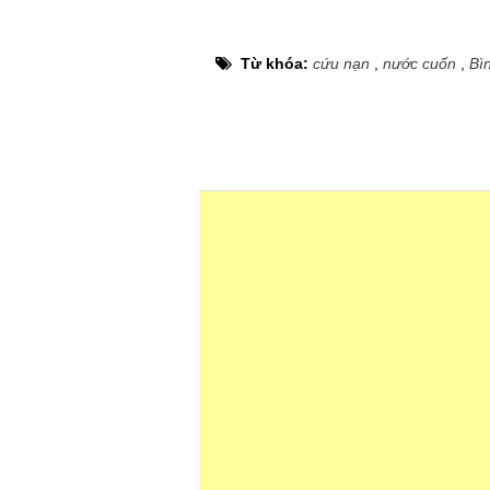
Từ khóa:
cứu nạn
,
nước cuốn
,
Bì