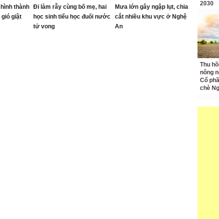
2030
 hình thành
Đi làm rẫy cùng bố mẹ, hai
Mưa lớn gây ngập lụt, chia
gió giật
học sinh tiểu học đuối nước
cắt nhiều khu vực ở Nghệ
tử vong
An
Thu hồ
nông n
Cổ phầ
chè Ng