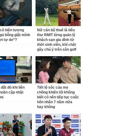
 có hiện tượng
Nữ cán bộ thuế là tiểu
gủ bỗng giật mình
thư RMIT từng quản lý
ơi tự do”?
khách sạn gia đình từ
thời sinh viên, khí chất
gây chú ý trên sân golf
 đắt đỏ khi liên
Tiết lộ sốc của mẹ
 hoãn cập nhật
chồng khiến tôi không
ws
biết có nên tiếp tục cuộc
hôn nhân 7 năm nữa
hay không