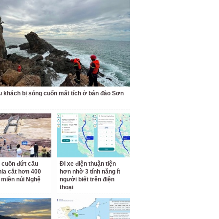
u khách bị sóng cuốn mất tích ở bán đảo Sơn
 cuốn đứt cầu
Đi xe điện thuận tiện
hia cắt hơn 400
hơn nhờ 3 tính năng ít
 miền núi Nghệ
người biết trên điện
thoại