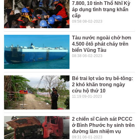
7.800, 10 tỉnh Thổ Nhĩ Kỳ
áp dụng tình trạng khẩn
cấp
09:58 08-02-2023
Tàu nước ngoài chở hơn
4.500 ôtô phát cháy trên
biển Vũng Tàu
08:38 06-02-2023
Bé trai lọt vào trụ bê-tông:
2 khó khăn trong ngày
cứu hộ thứ 10
11:19 09-01-2023
2 chiến sĩ Cảnh sát PCCC
ở Bình Phước hy sinh trên
đường làm nhiệm vụ
09:31 06-01-2023