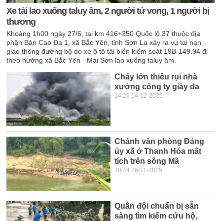
Xe tải lao xuống taluy âm, 2 người tử vong, 1 người bị
thương
Khoảng 1h00 ngày 27/6, tại km 416+350 Quốc lộ 37 thuộc địa
phận Bản Cao Đa 1, xã Bắc Yên, tỉnh Sơn La xảy ra vụ tai nạn
giao thông đường bộ do xe ô tô tải biển kiểm soát 19B-149.94 đi
theo hướng xã Bắc Yên - Mai Sơn lao xuống taluy âm.
Cháy lớn thiêu rụi nhà
xưởng công ty giày da
14:29 14-12-2025
Chánh văn phòng Đảng
ủy xã ở Thanh Hóa mất
tích trên sông Mã
10:44 26-11-2025
Quân đội chuẩn bị sẵn
sàng tìm kiếm cứu hộ,