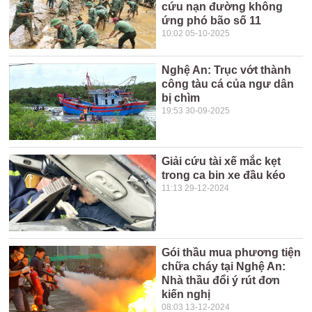
cứu nạn đường không
ứng phó bão số 11
10:02 05-10-2025
Nghệ An: Trục vớt thành
công tàu cá của ngư dân
bị chìm
19:53 30-09-2025
Giải cứu tài xế mắc kẹt
trong ca bin xe đầu kéo
11:13 29-12-2024
Gói thầu mua phương tiện
chữa cháy tại Nghệ An:
Nhà thầu đổi ý rút đơn
kiến nghị
08:03 13-12-2024