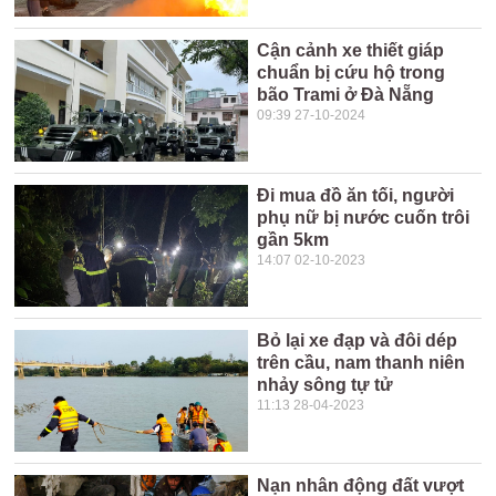
Cận cảnh xe thiết giáp
chuẩn bị cứu hộ trong
bão Trami ở Đà Nẵng
09:39 27-10-2024
Đi mua đồ ăn tối, người
phụ nữ bị nước cuốn trôi
gần 5km
14:07 02-10-2023
Bỏ lại xe đạp và đôi dép
trên cầu, nam thanh niên
nhảy sông tự tử
11:13 28-04-2023
Nạn nhân động đất vượt