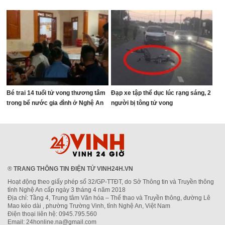
Bé trai 14 tuổi tử vong thương tâm
Đạp xe tập thể dục lúc rạng sáng, 2
trong bể nước gia đình ở Nghệ An
người bị tông tử vong
®
TRANG THÔNG TIN ĐIỆN TỬ VINH24H.VN
Hoạt động theo giấy phép số 32/GP-TTĐT, do Sở Thông tin và Truyền thông
tỉnh Nghệ An cấp ngày 3 tháng 4 năm 2018
Địa chỉ: Tầng 4, Trung tâm Văn hóa – Thể thao và Truyền thông, đường Lê
Mao kéo dài , phường Trường Vinh, tỉnh Nghệ An, Việt Nam
Điện thoại liên hệ: 0945.795.560
Email: 24honline.na@gmail.com