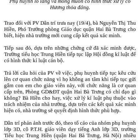
Phụ huynh lo lắng và mong muốn có hình thức xử lý cô
Hương thỏa đáng.
Trao đổi với PV Dân trí trưa nay (19/4), bà Nguyễn Thị Thu
Hiền, Phó Trưởng phòng Giáo dục quận Hai Bà Trưng cho
biết, hiện nhà trường mới cung cấp kết quả xác minh.
Tiếp sau đó, dựa trên những chứng cứ đã xác minh được,
Trường tiểu học Trung Hiền tiếp tục lập Hội đồng kỉ luật để
có hình thức kỉ luật cán bộ.
Trả lời câu hỏi của PV về việc, phụ huynh tiếp tục kêu cứu
lên cơ quan chức năng vì họ không an tâm khi tiếp tục gửi
gắm con em cho giáo viên này, với chức năng là cơ quan
cấp trên, Phòng GD&ĐT quận Hai Bà Trưng có chỉ đạo gì
không? Bà Hiền cho hay, việc xử lý kỉ luật phụ thuộc vào
trách nhiệm của nhà trường, dựa trên các kết quả xác minh
hiện có, nhà trường sẽ quyết định hình thức phù hợp.
Dân trí phản ánh trước đó, theo tố cáo của nhóm phụ huynh
lớp 3D, cô P.T.H. giáo viên dạy tiếng Anh lớp 3D, trường
Tiểu học Trung Hiền (quận Hai Bà Trưng, Hà Nội) nhiều