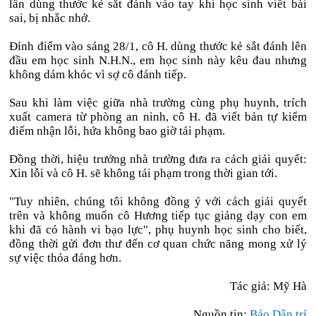
lần dùng thước kẻ sắt đánh vào tay khi học sinh viết bài
sai, bị nhắc nhở.
Đỉnh điểm vào sáng 28/1, cô H. dùng thước kẻ sắt đánh lên
đầu em học sinh N.H.N., em học sinh này kêu đau nhưng
không dám khóc vì sợ cô đánh tiếp.
Sau khi làm việc giữa nhà trường cùng phụ huynh, trích
xuất camera từ phòng an ninh, cô H. đã viết bản tự kiểm
điểm nhận lỗi, hứa không bao giờ tái phạm.
Đồng thời, hiệu trưởng nhà trường đưa ra cách giải quyết:
Xin lỗi và cô H. sẽ không tái phạm trong thời gian tới.
"Tuy nhiên, chúng tôi không đồng ý với cách giải quyết
trên và không muốn cô Hương tiếp tục giảng dạy con em
khi đã có hành vi bạo lực", phụ huynh học sinh cho biết,
đồng thời gửi đơn thư đến cơ quan chức năng mong xử lý
sự việc thỏa đáng hơn.
Tác giả: Mỹ Hà
Nguồn tin:
Báo Dân trí