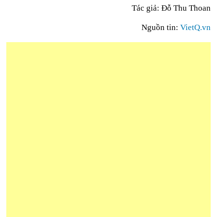
Tác giả: Đỗ Thu Thoan
Nguồn tin:
VietQ.vn