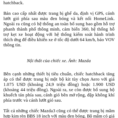
hatchback.
Bản cao cấp nhất được trang bị ghế da, định vị GPS, cánh
lướt gió phía sau màu đen bóng và kết nối HomeLink.
Ngoài ra cũng có hệ thống an toàn bổ sung bao gồm hỗ trợ
phanh thành phố thông minh, cảm biến 360, hệ thống hỗ
trợ kẹt xe hoạt động với hệ thống kiểm soát hành trình
thích ứng để điều khiển xe ở tốc độ dưới 64 km/h, báo VOV
thông tin.
Nội thất của chiếc xe. Ảnh: Mazda
Bên cạnh những thiết bị tiêu chuẩn, chiếc hatchback tăng
áp có thể được trang bị một bộ kit tùy chọn Aero với giá
1.075 USD (khoảng 24,9 triệu đồng) hoặc 1.900 USD
(khoảng 44 triệu đồng). Ngoài ra, xe còn được bổ sung bộ
khuếch tán phía sau, cánh gió bên mở rộng, đập không khí
phía trước và cánh lướt gió sau.
Tất cả những chiếc Mazda3 cũng có thể được trang bị mâm
hợp kim rèn BBS 18 inch với màu đen bóng. Bộ mâm có giá