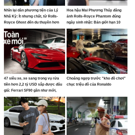
Nhìn lại dàn phương tiện của Lý
Hoa hậu Mai Phương Thúy đăng
Nhã Kỳ: Ít nhưng chất, từ Rolls-
ảnh Rolls-Royce Phantom đúng
Royce Ghost đến du thuyền hơn
ngày sinh nhật: Bản giới hạn 10
100 tỷ đồng
chiếc toàn cầu, giá quy đổi gần 68
tỷ đồng
47 siêu xe, xe sang trong vụ rửa
Choáng ngợp trước "kho đồ chơi"
tiền hơn 2,2 tỷ USD sắp được đấu
chục triệu đô của Ronaldo
giá: Ferrari SF90 gần như mới,
Rolls-Royce xếp hàng dài