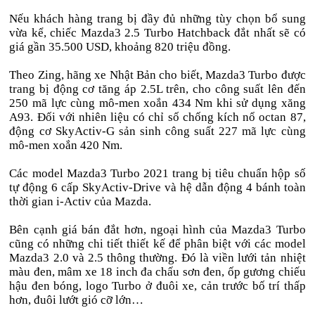
Nếu khách hàng trang bị đầy đủ những tùy chọn bổ sung
vừa kể, chiếc Mazda3 2.5 Turbo Hatchback đắt nhất sẽ có
giá gần 35.500 USD, khoảng 820 triệu đồng.
Theo Zing, hãng xe Nhật Bản cho biết, Mazda3 Turbo được
trang bị động cơ tăng áp 2.5L trên, cho công suất lên đến
250 mã lực cùng mô-men xoắn 434 Nm khi sử dụng xăng
A93. Đối với nhiên liệu có chỉ số chống kích nổ octan 87,
động cơ SkyActiv-G sản sinh công suất 227 mã lực cùng
mô-men xoắn 420 Nm.
Các model Mazda3 Turbo 2021 trang bị tiêu chuẩn hộp số
tự động 6 cấp SkyActiv-Drive và hệ dẫn động 4 bánh toàn
thời gian i-Activ của Mazda.
Bên cạnh giá bán đắt hơn, ngoại hình của Mazda3 Turbo
cũng có những chi tiết thiết kế để phân biệt với các model
Mazda3 2.0 và 2.5 thông thường. Đó là viền lưới tản nhiệt
màu đen, mâm xe 18 inch đa chấu sơn đen, ốp gương chiếu
hậu đen bóng, logo Turbo ở đuôi xe, cản trước bố trí thấp
hơn, đuôi lướt gió cỡ lớn…