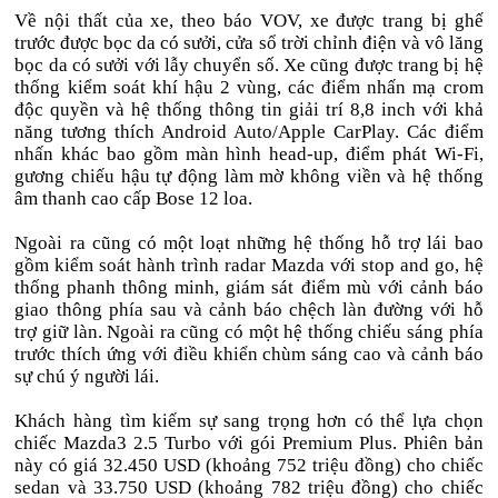
Về nội thất của xe, theo báo VOV, xe được trang bị ghế
trước được bọc da có sưởi, cửa sổ trời chỉnh điện và vô lăng
bọc da có sưởi với lẫy chuyển số. Xe cũng được trang bị hệ
thống kiểm soát khí hậu 2 vùng, các điểm nhấn mạ crom
độc quyền và hệ thống thông tin giải trí 8,8 inch với khả
năng tương thích Android Auto/Apple CarPlay. Các điểm
nhấn khác bao gồm màn hình head-up, điểm phát Wi-Fi,
gương chiếu hậu tự động làm mờ không viền và hệ thống
âm thanh cao cấp Bose 12 loa.
Ngoài ra cũng có một loạt những hệ thống hỗ trợ lái bao
gồm kiểm soát hành trình radar Mazda với stop and go, hệ
thống phanh thông minh, giám sát điểm mù với cảnh báo
giao thông phía sau và cảnh báo chệch làn đường với hỗ
trợ giữ làn. Ngoài ra cũng có một hệ thống chiếu sáng phía
trước thích ứng với điều khiển chùm sáng cao và cảnh báo
sự chú ý người lái.
Khách hàng tìm kiếm sự sang trọng hơn có thể lựa chọn
chiếc Mazda3 2.5 Turbo với gói Premium Plus. Phiên bản
này có giá 32.450 USD (khoảng 752 triệu đồng) cho chiếc
sedan và 33.750 USD (khoảng 782 triệu đồng) cho chiếc