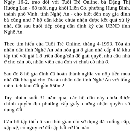
Ngày 16-2, trao đổi với Tuổi Trẻ Online, bà Đặng Thị
Hương Lan - 68 tuổi, ngụ khối Liên Cơ, phường Hưng Bình,
thành phố Vinh, tỉnh Nghệ An - cho biết đến nay gia đình
bà cũng như 7 hộ dân khác chưa nhận được kết quả xử lý
nhà, đất sau buổi tiếp công dân định kỳ của UBND tỉnh
Nghệ An.
Theo tìm hiểu của Tuổi Trẻ Online, tháng 4-1993, Tòa án
nhân dân tỉnh Nghệ An bán hóa giá 8 gian nhà cấp 4 là khu
tập thể với giá 1,8 triệu đồng/căn để giải quyết nhu cầu nhà
ở cho cán bộ, nhân viên của đơn vị chưa có nhà ở.
Sau đó 8 hộ gia đình đã hoàn thành nghĩa vụ nộp tiền mua
nhà đất hóa giá cho Tòa án nhân dân tỉnh Nghệ An với tổng
diện tích khu đất gần 650m2.
Tuy nhiên suốt 31 năm qua, các hộ dân này chưa được
chính quyền địa phương cấp giấy chứng nhận quyền sử
dụng đất.
Căn hộ tập thể cũ sau thời gian dài sử dụng đã xuống cấp,
xập xệ, có nguy cơ đổ sập bất cứ lúc nào.