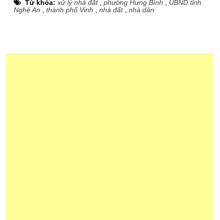
Từ khóa:
xử lý nhà đất
,
phường Hưng Bình
,
UBND tỉnh
Nghệ An
,
thành phố Vinh
,
nhà đất
,
nhà dân