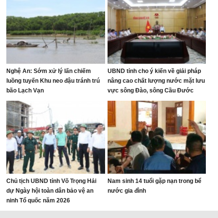
Nghệ An: Sớm xử lý lấn chiếm
UBND tỉnh cho ý kiến về giải pháp
luồng tuyến Khu neo đậu tránh trú
nâng cao chất lượng nước mặt lưu
bão Lạch Vạn
vực sông Đào, sông Cầu Đước
Chủ tịch UBND tỉnh Võ Trọng Hải
Nam sinh 14 tuổi gặp nạn trong bể
dự Ngày hội toàn dân bảo vệ an
nước gia đình
ninh Tổ quốc năm 2026