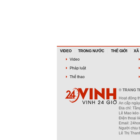
VIDEO
TRONG NƯỚC
THẾ GIỚI
XÃ
Video
Pháp luật
Thể thao
®
TRANG TH
Hoạt động t
An cấp ngày
Địa chỉ: Tầ
Lê Mao kéo 
Điện thoại l
Email: 24ho
Người chịu 
Lê Thị Than