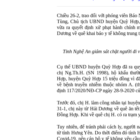
Chiều 26-2, trao đổi với phóng viên Bá
Tùng, Chủ tịch UBND huyện Quỳ Hợp, t
vừa ra quyết định xử phạt hành chính m
Dương về quê khai báo y tế không trung 
Tỉnh Nghệ An giám sát chặt người đi v
Cụ thể UBND huyện Quỳ Hợp đã ra quyết
chị Ng.Th.H. (SN 1998), hộ khẩu thư
Hợp, huyện Quỳ Hợp 15 triệu đồng vì đã c
về bệnh truyền nhiễm thuộc nhóm A. (t
định 117/2020/NĐ-CP ngày 28-9-2020 củ
Trước đó, chị H. làm công nhân tại huy
31-1, chị này từ Hải Dương về quê ăn tế
Đồng Hợp. Khi về quê chị H. có ra trạm y
Tuy nhiên, để tránh phải cách ly, người n
từ tỉnh Hưng Yên. Do thời điểm đó tỉnh
Covid-19, nên cán bộ y tế không yêu cầu