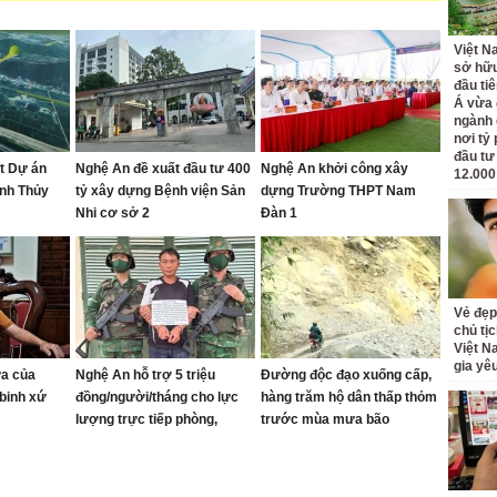
Việt N
sở hữu
đầu ti
Á vừa
ngành d
nơi tỷ
đầu tư
ạt Dự án
Nghệ An đề xuất đầu tư 400
Nghệ An khởi công xây
12.000
anh Thủy
tỷ xây dựng Bệnh viện Sản
dựng Trường THPT Nam
Nhi cơ sở 2
Đàn 1
Vẻ đẹp
chủ tị
Việt N
gia yê
ửa của
Nghệ An hỗ trợ 5 triệu
Đường độc đạo xuống cấp,
binh xứ
đồng/người/tháng cho lực
hàng trăm hộ dân thấp thỏm
lượng trực tiếp phòng,
trước mùa mưa bão
chống ma túy