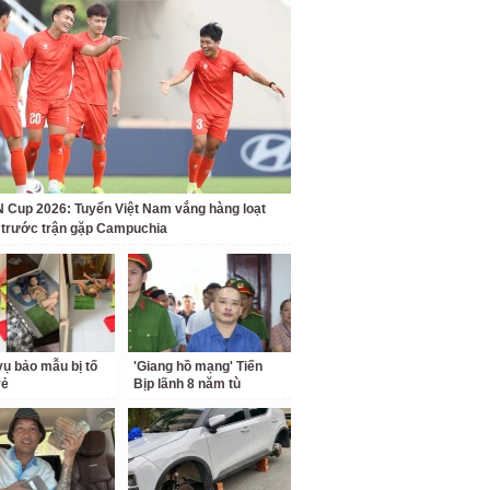
Cup 2026: Tuyển Việt Nam vắng hàng loạt
t trước trận gặp Campuchia
ụ bảo mẫu bị tố
'Giang hồ mạng' Tiến
rẻ
Bịp lãnh 8 năm tù