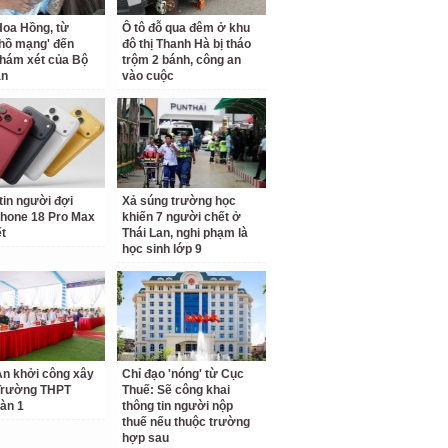
oa Hồng, từ
Ô tô đỗ qua đêm ở khu
 hồ mạng' đến
đô thị Thanh Hà bị tháo
hám xét của Bộ
trộm 2 bánh, công an
an
vào cuộc
tin người đợi
Xả súng trường học
hone 18 Pro Max
khiến 7 người chết ở
ết
Thái Lan, nghi phạm là
học sinh lớp 9
n khởi công xây
Chỉ đạo 'nóng' từ Cục
Trường THPT
Thuế: Sẽ công khai
àn 1
thông tin người nộp
thuế nếu thuộc trường
hợp sau