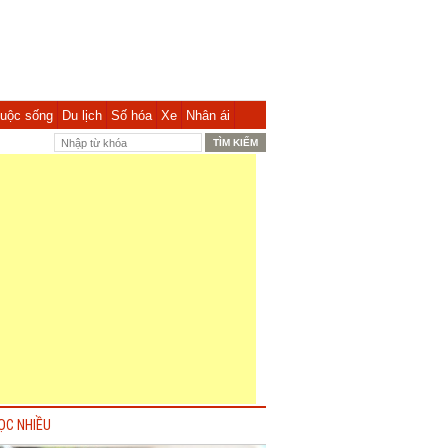
uộc sống
Du lịch
Số hóa
Xe
Nhân ái
ỌC NHIỀU