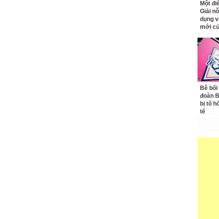
Một đ
Giải nỗ
dụng v
mới củ
Bê bối
đoàn 
bị tố h
tế