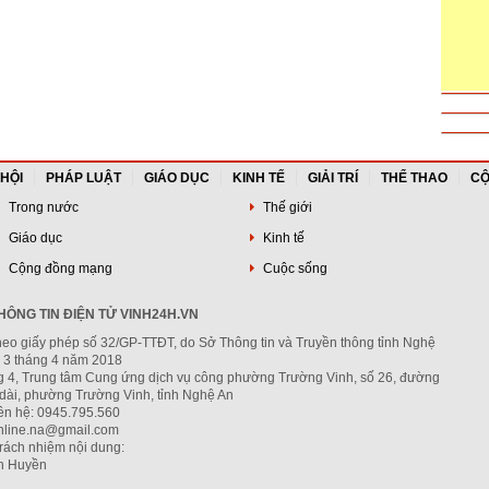
 HỘI
PHÁP LUẬT
GIÁO DỤC
KINH TẾ
GIẢI TRÍ
THỂ THAO
CỘ
Trong nước
Thế giới
Giáo dục
Kinh tế
Cộng đồng mạng
Cuộc sống
ÔNG TIN ĐIỆN TỬ VINH24H.VN
heo giấy phép số 32/GP-TTĐT, do Sở Thông tin và Truyền thông tỉnh Nghệ
 3 tháng 4 năm 2018
ng 4, Trung tâm Cung ứng dịch vụ công phường Trường Vinh, số 26, đường
dài, phường Trường Vinh, tỉnh Nghệ An
iên hệ: 0945.795.560
nline.na@gmail.com
trách nhiệm nội dung:
h Huyền