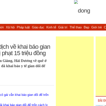
iới
Xã hội
Pháp luật
Giáo dục
Kinh tế
Giải trí
Thể thao
Đẹp
Giới trẻ
C
ịch về khai báo gian
ị phạt 15 triệu đồng
m Giàng, Hải Dương về quê ở
đã khai báo y tế gian dối để
ô gái vẫn khai báo gian dối để trốn
BÀI Đ
 khai báo gian dối để trốn cách ly