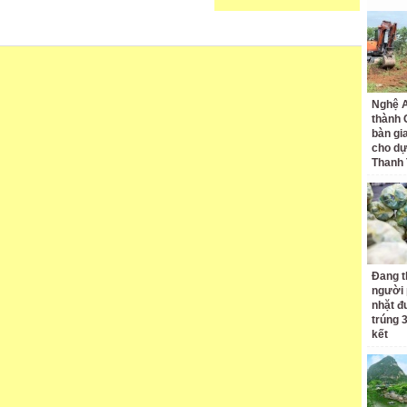
Nghệ A
thành
bàn gi
cho dự
Thanh
Đang t
người 
nhặt đ
trúng 
kết