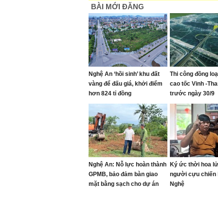
BÀI MỚI ĐĂNG
Nghệ An ‘hồi sinh’ khu đất
Thi công đồng lo
vàng để đấu giá, khởi điểm
cao tốc Vinh -Th
hơn 824 tỉ đồng
trước ngày 30/9
Nghệ An: Nỗ lực hoàn thành
Ký ức thời hoa l
GPMB, bảo đảm bàn giao
người cựu chiến 
mặt bằng sạch cho dự án
Nghệ
cao tốc Vinh - Thanh Thủy