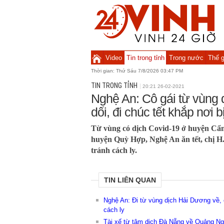
Video
Tin trong tỉnh
Trong nước
Thế g
Thời gian:
Thứ Sáu 7/8/2026 03:47 PM
TIN TRONG TỈNH
20:21 26-02-2021
Nghệ An: Cô gái từ vùng d
dối, đi chúc tết khắp nơi b
Từ vùng có dịch Covid-19 ở huyện Cẩ
huyện Quỳ Hợp, Nghệ An ăn tết, chị H. 
tránh cách ly.
TIN LIÊN QUAN
Nghệ An: Đi từ vùng dịch Hải Dương về, c
cách ly
Tài xế từ tâm dịch Đà Nẵng về Quảng Ngãi