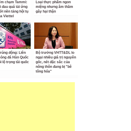
iểm chạm Tammi:
Loại thực phẩm ngon
i đau quá tải ứng
miệng nhưng âm thầm
ới nền tảng hội tụ
gây hại thận
a Viettel
 rúng động: Liên
Bộ trưởng VHTT&DL lo
Bóng đá Hàn Quốc
ngại nhiều giá trị nguyên
ối lộ trọng tài quốc
gốc, nét đặc sắc của
nông thôn đang bị "bê
tông hóa"