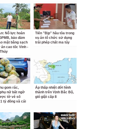
n: Nỗ lực hoàn
Tiến "Bịp" hầu tòa trong
 GPMB, bảo đảm
vụ án tổ chức sử dụng
ao mặt bằng sạch
trái phép chất ma túy
 án cao tốc Vinh -
 Thủy
hu gom rác,
Áp thấp nhiệt đới hình
phụ nữ bất ngờ
thành trên Vịnh Bắc Bộ,
ược tờ vé số
gió giật cấp 8
31 tỷ đồng và cái