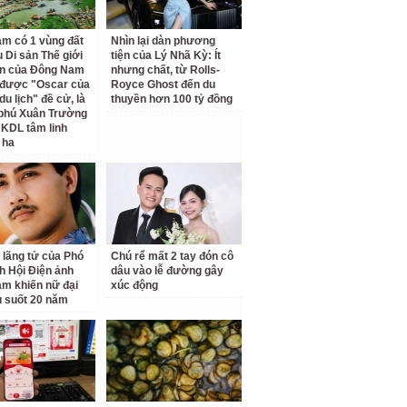
am có 1 vùng đất
Nhìn lại dàn phương
 Di sản Thế giới
tiện của Lý Nhã Kỳ: Ít
ên của Đông Nam
nhưng chất, từ Rolls-
 được "Oscar của
Royce Ghost đến du
u lịch" đề cử, là
thuyền hơn 100 tỷ đồng
 phú Xuân Trường
 KDL tâm linh
 ha
 lãng tử của Phó
Chú rể mất 2 tay đón cô
ch Hội Điện ảnh
dâu vào lễ đường gây
am khiến nữ đại
xúc động
u suốt 20 năm