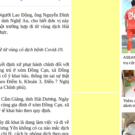
o Người Lao Động, ông Nguyễn Đình
ỉnh Nghệ An, cho biết đơn vị này
ột trường hợp đi từ vùng dịch Hải
thực.
ề từ vùng có dịch bệnh Covid-19.
ASEAN 
trụ cộ
 định xử phạt hành chính đối với
ờng trú ở xóm Đồng Cạn, xã Đồng
ố ý khai báo, thông tin sai sự thật
heo Điểm b, Khoản 3, Điều 7 Nghị
a Chính phủ).
ện Cẩm Giàng, tỉnh Hải Dương. Ngày
Thêm v
t cùng gia đình ở xóm Đồng Cạn, xã
đánh t
 tế khai báo theo quy định.
ày đã khai là đang làm việc và đi về
 Hưng Yên không có ca nào mắc dịch
 chị H. cách ly phòng dịch theo quy