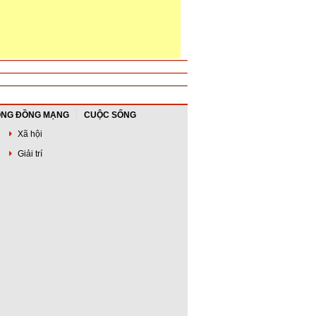
NG ĐỒNG MẠNG
CUỘC SỐNG
Xã hội
Giải trí