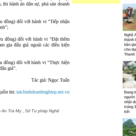
, thi hành án dân sự, phá sản doanh
ệu đồng) đối với hành vi “Tiếp nhận
ịnh”;
Nghệ A
ệu đồng) đối với hành vi “Đặt thêm
thành
am gia đấu giá ngoài các điều kiện
bàn gi
cho dự
Thanh
ệu đồng) đối với hành vi “Thực hiện
đấu giá”.
Tác giả: Ngọc Tuấn
uồn tin:
taichinhdoanhnghiep.net.vn
Đang t
người 
nhặt đ
trúng 
h An Trà My
,
Sở Tư pháp Nghệ
kết