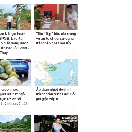
n: Nỗ lực hoàn
Tiến "Bịp" hầu tòa trong
 GPMB, bảo đảm
vụ án tổ chức sử dụng
ao mặt bằng sạch
trái phép chất ma túy
 án cao tốc Vinh -
 Thủy
hu gom rác,
Áp thấp nhiệt đới hình
phụ nữ bất ngờ
thành trên Vịnh Bắc Bộ,
ược tờ vé số
gió giật cấp 8
31 tỷ đồng và cái