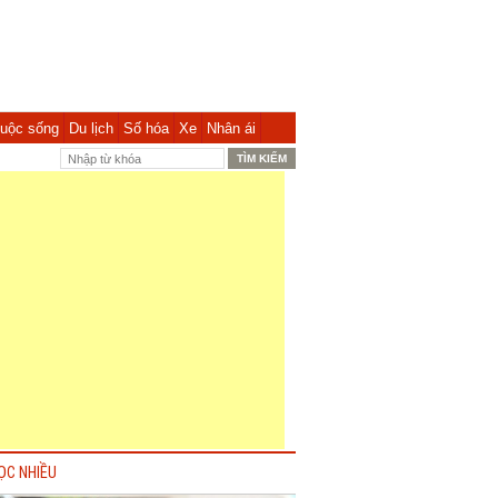
uộc sống
Du lịch
Số hóa
Xe
Nhân ái
ỌC NHIỀU