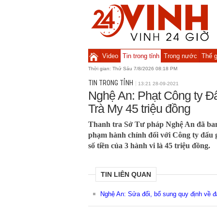
Video
Tin trong tỉnh
Trong nước
Thế g
Thời gian:
Thứ Sáu 7/8/2026 08:18 PM
TIN TRONG TỈNH
13:21 28-09-2021
Nghệ An: Phạt Công ty Đ
Trà My 45 triệu đồng
Thanh tra Sở Tư pháp Nghệ An đã ban
phạm hành chính đối với Công ty đấu 
số tiền của 3 hành vi là 45 triệu đồng.
TIN LIÊN QUAN
Nghệ An: Sửa đổi, bổ sung quy định về đ