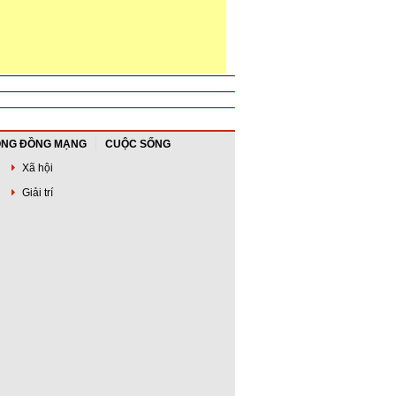
NG ĐỒNG MẠNG
CUỘC SỐNG
Xã hội
Giải trí