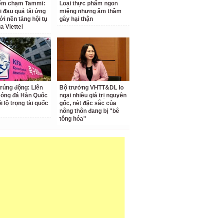
iểm chạm Tammi:
Loại thực phẩm ngon
i đau quá tải ứng
miệng nhưng âm thầm
ới nền tảng hội tụ
gây hại thận
a Viettel
 rúng động: Liên
Bộ trưởng VHTT&DL lo
Bóng đá Hàn Quốc
ngại nhiều giá trị nguyên
ối lộ trọng tài quốc
gốc, nét đặc sắc của
nông thôn đang bị "bê
tông hóa"