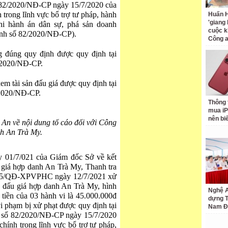
ố 82/2020/NĐ-CP ngày 15/7/2020 của
trong lĩnh vực bổ trợ tư pháp, hành
Huấn H
'giang
thi hành án dân sự, phá sản doanh
cuộc k
định số 82/2020/NĐ-CP).
Công 
g đúng quy định được quy định tại
/2020/NĐ-CP.
m tài sản đấu giá được quy định tại
/2020/NĐ-CP.
Thông 
mua iP
nên bi
An về nội dung tố cáo đối với Công
nh An Trà My.
 01/7/021 của Giám đốc Sở về kết
u giá hợp danh An Trà My, Thanh tra
 05/QĐ-XPVPHC ngày 12/7/2021 xử
y đấu giá hợp danh An Trà My, hình
Nghệ A
ố tiền của 03 hành vi là 45.000.000đ
dựng 
i phạm bị xử phạt được quy định tại
Nam Đ
h số 82/2020/NĐ-CP ngày 15/7/2020
hính trong lĩnh vực bổ trợ tư pháp,