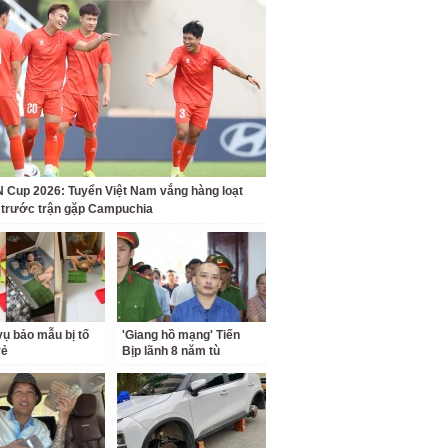
Cup 2026: Tuyển Việt Nam vắng hàng loạt
t trước trận gặp Campuchia
ụ bảo mẫu bị tố
'Giang hồ mạng' Tiến
rẻ
Bịp lãnh 8 năm tù