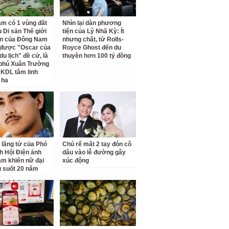
am có 1 vùng đất
Nhìn lại dàn phương
 Di sản Thế giới
tiện của Lý Nhã Kỳ: Ít
ên của Đông Nam
nhưng chất, từ Rolls-
 được "Oscar của
Royce Ghost đến du
u lịch" đề cử, là
thuyền hơn 100 tỷ đồng
 phú Xuân Trường
 KDL tâm linh
 ha
 lãng tử của Phó
Chú rể mất 2 tay đón cô
ch Hội Điện ảnh
dâu vào lễ đường gây
am khiến nữ đại
xúc động
u suốt 20 năm