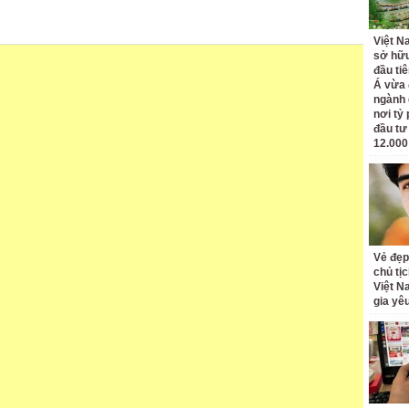
Việt N
sở hữu
đầu ti
Á vừa
ngành d
nơi tỷ
đầu tư
12.000
Vẻ đẹp
chủ tị
Việt N
gia yê