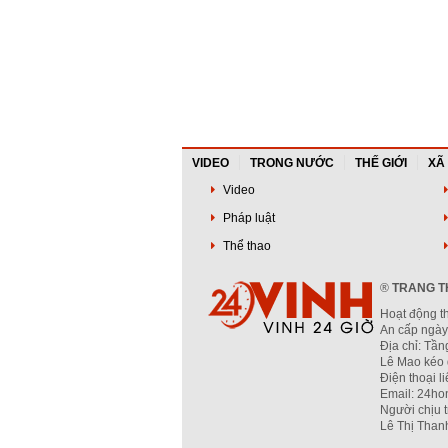
VIDEO
TRONG NƯỚC
THẾ GIỚI
XÃ
Video
Pháp luật
Thể thao
®
TRANG TH
Hoạt động t
An cấp ngày
Địa chỉ: Tầ
Lê Mao kéo 
Điện thoại l
Email: 24ho
Người chịu 
Lê Thị Than