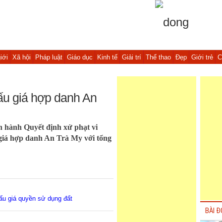
iới
Xã hội
Pháp luật
Giáo dục
Kinh tế
Giải trí
Thể thao
Đẹp
Giới trẻ
C
ấu giá hợp danh An
 hành Quyết định xử phạt vi
giá hợp danh An Trà My với tổng
ấu giá quyền sử dụng đất
BÀI Đ