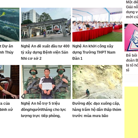
Một đ
Giải nỗ
dụng v
mới củ
ạt Dự án
Nghệ An đề xuất đầu tư 400
Nghệ An khởi công xây
anh Thủy
tỷ xây dựng Bệnh viện Sản
dựng Trường THPT Nam
Bê bối
Nhi cơ sở 2
Đàn 1
đoàn 
bị tố h
tế
ửa của
Nghệ An hỗ trợ 5 triệu
Đường độc đạo xuống cấp,
binh xứ
đồng/người/tháng cho lực
hàng trăm hộ dân thấp thỏm
lượng trực tiếp phòng,
trước mùa mưa bão
chống ma túy