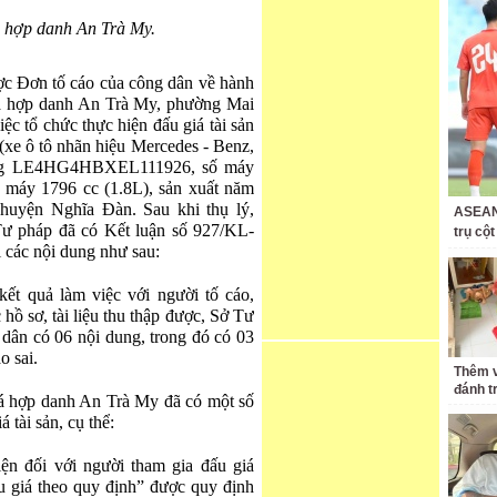
 hợp danh An Trà My.
c Đơn tố cáo của công dân về hành
iá hợp danh An Trà My, phường Mai
 tổ chức thực hiện đấu giá tài sản
(xe ô tô nhãn hiệu Mercedes - Benz,
khung LE4HG4HBXEL111926, số máy
 máy 1796 cc (1.8L), sản xuất năm
huyện Nghĩa Đàn. Sau khi thụ lý,
ASEAN 
Tư pháp đã có Kết luận số 927/KL-
trụ cộ
 các nội dung như sau:
kết quả làm việc với người tố cáo,
 hồ sơ, tài liệu thu thập được, Sở Tư
dân có 06 nội dung, trong đó có 03
o sai.
Thêm v
đánh t
iá hợp danh An Trà My đã có một số
 tài sản, cụ thể:
ện đối với người tham gia đấu giá
u giá theo quy định” được quy định