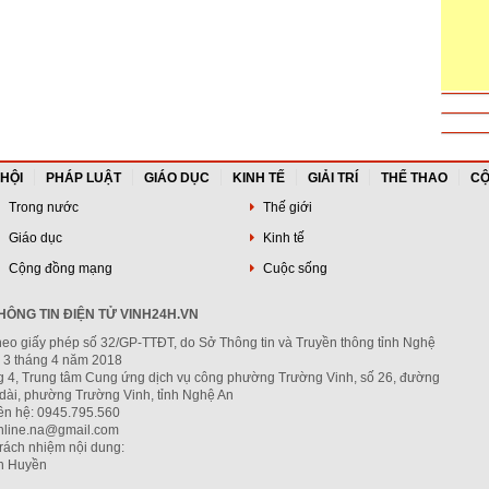
 HỘI
PHÁP LUẬT
GIÁO DỤC
KINH TẾ
GIẢI TRÍ
THỂ THAO
CỘ
Trong nước
Thế giới
Giáo dục
Kinh tế
Cộng đồng mạng
Cuộc sống
ÔNG TIN ĐIỆN TỬ VINH24H.VN
heo giấy phép số 32/GP-TTĐT, do Sở Thông tin và Truyền thông tỉnh Nghệ
 3 tháng 4 năm 2018
ng 4, Trung tâm Cung ứng dịch vụ công phường Trường Vinh, số 26, đường
dài, phường Trường Vinh, tỉnh Nghệ An
iên hệ: 0945.795.560
nline.na@gmail.com
trách nhiệm nội dung:
h Huyền