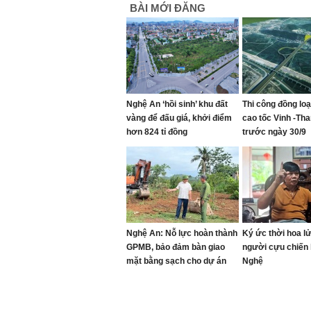
BÀI MỚI ĐĂNG
Nghệ An ‘hồi sinh’ khu đất
Thi công đồng lo
vàng để đấu giá, khởi điểm
cao tốc Vinh -Th
hơn 824 tỉ đồng
trước ngày 30/9
Nghệ An: Nỗ lực hoàn thành
Ký ức thời hoa l
GPMB, bảo đảm bàn giao
người cựu chiến 
mặt bằng sạch cho dự án
Nghệ
cao tốc Vinh - Thanh Thủy