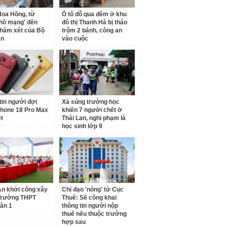
oa Hồng, từ
Ô tô đỗ qua đêm ở khu
 hồ mạng' đến
đô thị Thanh Hà bị tháo
hám xét của Bộ
trộm 2 bánh, công an
an
vào cuộc
tin người đợi
Xả súng trường học
hone 18 Pro Max
khiến 7 người chết ở
ết
Thái Lan, nghi phạm là
học sinh lớp 9
n khởi công xây
Chỉ đạo 'nóng' từ Cục
Trường THPT
Thuế: Sẽ công khai
àn 1
thông tin người nộp
thuế nếu thuộc trường
hợp sau