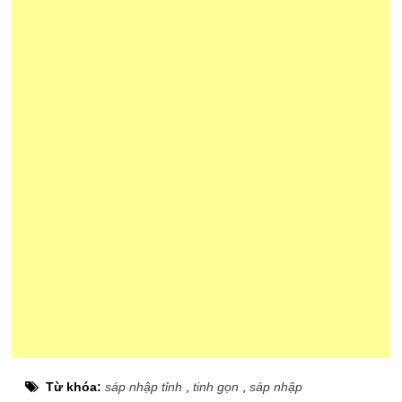
Từ khóa:
sáp nhập tỉnh
,
tinh gọn
,
sáp nhập