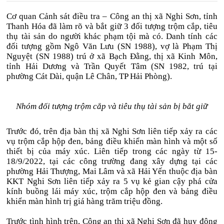
Cơ quan Cảnh sát điều tra – Công an thị xã Nghi Sơn, tỉnh
Thanh Hóa đã làm rõ và bắt giữ 3 đối tượng trộm cắp, tiêu
thụ tài sản do người khác phạm tội mà có. Danh tính các
đối tượng gồm Ngô Văn Lưu (SN 1988), vợ là Phạm Thị
Nguyệt (SN 1988) trú ở xã Bạch Đằng, thị xã Kinh Môn,
tỉnh Hải Dương và Trần Quyết Tâm (SN 1982, trú tại
phường Cát Dài, quận Lê Chân, TP Hải Phòng).
Nhóm đối tượng trộm cắp và tiêu thụ tài sản bị bắt giữ
Trước đó, trên địa bàn thị xã Nghi Sơn liên tiếp xảy ra các
vụ trộm cắp hộp đen, bảng điều khiển màn hình và một số
thiết bị của máy xúc. Liên tiếp trong các ngày từ 15-
18/9/2022, tại các công trường đang xây dựng tại các
phường Hải Thượng, Mai Lâm và xã Hải Yến thuộc địa bàn
KKT Nghi Sơn liên tiếp xảy ra 5 vụ kẻ gian cậy phá cửa
kính buồng lái máy xúc, trộm cắp hộp đen và bảng điều
khiển màn hình trị giá hàng trăm triệu đồng.
Trước tình hình trên, Công an thị xã Nghi Sơn đã huy động