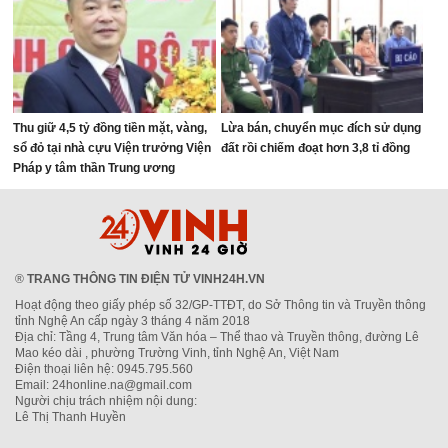
Thu giữ 4,5 tỷ đồng tiền mặt, vàng,
Lừa bán, chuyển mục đích sử dụng
sổ đỏ tại nhà cựu Viện trưởng Viện
đất rồi chiếm đoạt hơn 3,8 tỉ đồng
Pháp y tâm thần Trung ương
®
TRANG THÔNG TIN ĐIỆN TỬ VINH24H.VN
Hoạt động theo giấy phép số 32/GP-TTĐT, do Sở Thông tin và Truyền thông
tỉnh Nghệ An cấp ngày 3 tháng 4 năm 2018
Địa chỉ: Tầng 4, Trung tâm Văn hóa – Thể thao và Truyền thông, đường Lê
Mao kéo dài , phường Trường Vinh, tỉnh Nghệ An, Việt Nam
Điện thoại liên hệ: 0945.795.560
Email: 24honline.na@gmail.com
Người chịu trách nhiệm nội dung:
Lê Thị Thanh Huyền