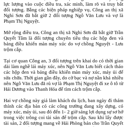
lực lượng vào cuộc điều tra, xác minh, làm rõ và truy bắt
đối tượng. Bằng các biện pháp nghiệp vụ, Công an thị xã
Nghi Sơn đã bắt giữ 2 đối tượng Ngô Văn Lưu và vợ là
Phạm Thị Nguyệt.
Mở rộng điều tra, Công an thị xã Nghi Sơn đã bắt giữ Trần
Quyết Tâm là đối tượng chuyên tiêu thụ các hộp đen và
bảng điều khiển màn máy xúc do vợ chồng Nguyệt - Lưu
trộm cắp.
Tại cơ quan Công an, 3 đối tượng trên khai do có thời gian
dài làm nghề lái máy xúc, nên Ngô Văn Lưu biết cách tháo
các hộp đen và bảng điều khiển màn máy xúc, máy ủi để
sửa chữa. Thời gian gần đây, do cờ bạc và nợ nần khá nhiều
nên Ngô Văn Lưu đã rủ vợ là Phạm Thị Nguyệt đi xe ô tô từ
Hải Dương vào Thanh Hóa để tìm cách trộm cắp.
Hai vợ chồng này giả làm khách du lịch, ban ngày đi thám
thính các địa bàn có các công trường đang xây dựng, có
máy xúc, máy ủi, sau đó đến 1- 2 giờ sáng lợi dụng sự sơ hở
trong việc trông coi tài sản để trộm cắp. Sau khi lấy được
tài sản, 2 đối tượng mang về Hải Phòng bán cho Trần Quyết