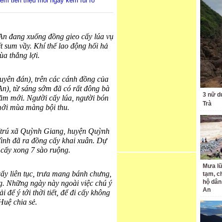
m tiền triệu mỗi ngày kèm rủi ro
n đang xuống đồng gieo cấy lúa vụ
t sum vầy. Khí thế lao động hối hả
a thắng lợi.
uyên đán), trên các cánh đồng của
), từ sáng sớm đã có rất đông bà
3 nữ d
ăm mới. Người cấy lúa, người bón
Trà
ới mùa màng bội thu.
(trú xã Quỳnh Giang, huyện Quỳnh
đình đã ra đồng cấy khai xuân. Dự
ẽ cấy xong 7 sào ruộng.
Mưa lũ
cấy liên tục, trưa mang bánh chưng,
tạm, c
hộ dân
g. Những ngày này ngoài việc chú ý
An
 để ý tới thời tiết, để đi cấy không
Huệ chia sẻ.