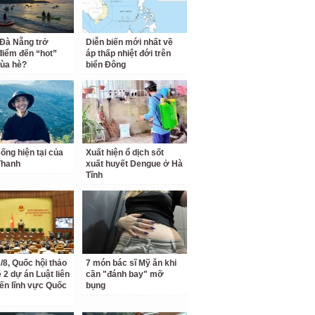
 Đà Nẵng trở
Diễn biến mới nhất về
điểm đến “hot”
áp thấp nhiệt đới trên
ùa hè?
biển Đông
ống hiện tại của
Xuất hiện ổ dịch sốt
Thanh
xuất huyết Dengue ở Hà
Tĩnh
/8, Quốc hội thảo
7 món bác sĩ Mỹ ăn khi
 2 dự án Luật liên
cần "đánh bay" mỡ
ến lĩnh vực Quốc
bụng