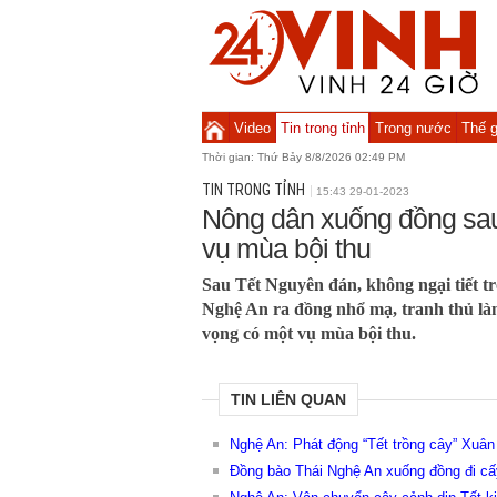
Video
Tin trong tỉnh
Trong nước
Thế g
Thời gian:
Thứ Bảy 8/8/2026 02:49 PM
TIN TRONG TỈNH
15:43 29-01-2023
Nông dân xuống đồng sa
vụ mùa bội thu
Sau Tết Nguyên đán, không ngại tiết tr
Nghệ An ra đồng nhổ mạ, tranh thủ làm
vọng có một vụ mùa bội thu.
TIN LIÊN QUAN
Nghệ An: Phát động “Tết trồng cây” Xuâ
Đồng bào Thái Nghệ An xuống đồng đi cấ