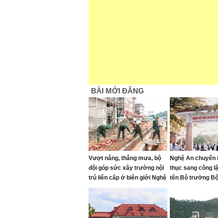
BÀI MỚI ĐĂNG
Vượt nắng, thắng mưa, bộ
Nghệ An chuyển 
đội góp sức xây trường nội
thục sang công l
trú liên cấp ở biên giới Nghệ
tên Bộ trưởng B
An
đầu tiên