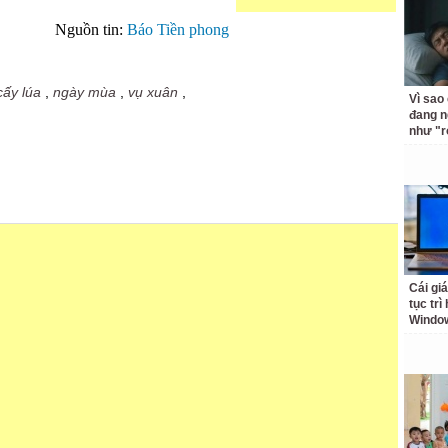
Nguồn tin:
Báo Tiền phong
cấy lúa
,
ngày mùa
,
vụ xuân
,
Vì sao
đang n
như "r
Cái giá
tục trì
Windo