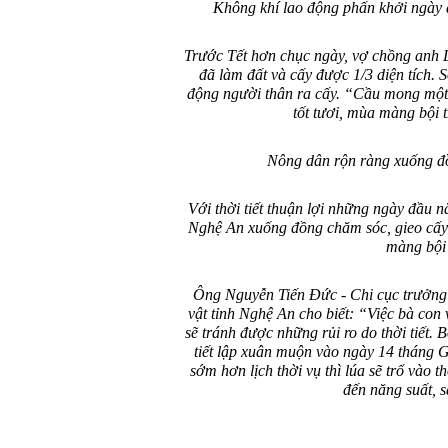
Không khí lao động phấn khởi ngày 
Trước Tết hơn chục ngày, vợ chồng anh 
đã làm đất và cấy được 1/3 diện tích. S
động người thân ra cấy. “Cầu mong một
tốt tươi, mùa màng bội t
Nông dân rộn ràng xuống đ
Với thời tiết thuận lợi những ngày đầu 
Nghệ An xuống đồng chăm sóc, gieo cấy
màng bội 
Ông Nguyễn Tiến Đức - Chi cục trưởng 
vật tỉnh Nghệ An cho biết: “Việc bà con 
sẽ tránh được những rủi ro do thời tiết.
tiết lập xuân muộn vào ngày 14 tháng G
sớm hơn lịch thời vụ thì lúa sẽ trổ vào th
đến năng suất, 