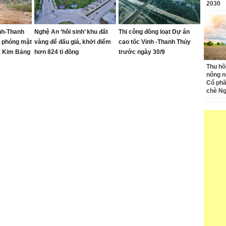
2030
nh-Thanh
Nghệ An ‘hồi sinh’ khu đất
Thi công đồng loạt Dự án
i phóng mặt
vàng để đấu giá, khởi điểm
cao tốc Vinh -Thanh Thủy
ã Kim Bảng
hơn 824 tỉ đồng
trước ngày 30/9
Thu hồ
nông n
Cổ phầ
chè Ng