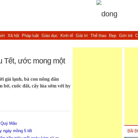
iới
Xã hội
Pháp luật
Giáo dục
Kinh tế
Giải trí
Thể thao
Đẹp
Giới trẻ
C
u Tết, ước mong một
ời giá lạnh, bà con nông dân
 bờ, cuốc đất, cấy lúa sớm với hy
n Quý Mão
y ngày mồng 5 tết
BÀI Đ