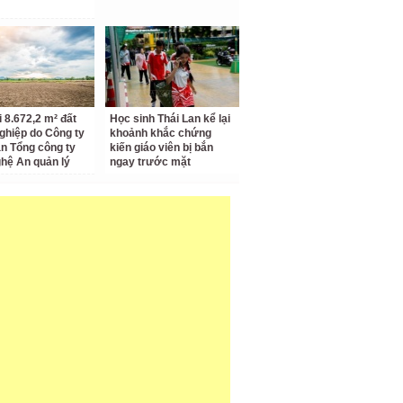
i 8.672,2 m² đất
Học sinh Thái Lan kể lại
ghiệp do Công ty
khoảnh khắc chứng
n Tổng công ty
kiến giáo viên bị bắn
hệ An quản lý
ngay trước mặt