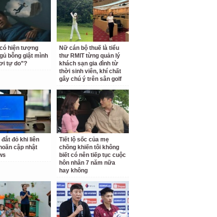
 có hiện tượng
Nữ cán bộ thuế là tiểu
gủ bỗng giật mình
thư RMIT từng quản lý
ơi tự do”?
khách sạn gia đình từ
thời sinh viên, khí chất
gây chú ý trên sân golf
 đắt đỏ khi liên
Tiết lộ sốc của mẹ
 hoãn cập nhật
chồng khiến tôi không
ws
biết có nên tiếp tục cuộc
hôn nhân 7 năm nữa
hay không