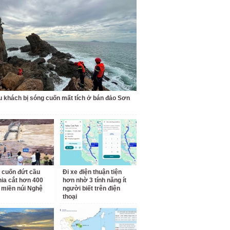
u khách bị sóng cuốn mất tích ở bán đảo Sơn
 cuốn đứt cầu
Đi xe điện thuận tiện
hia cắt hơn 400
hơn nhờ 3 tính năng ít
 miền núi Nghệ
người biết trên điện
thoại