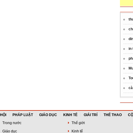
th
ch
di
in
ph
Mu
To
cà
 HỘI
PHÁP LUẬT
GIÁO DỤC
KINH TẾ
GIẢI TRÍ
THỂ THAO
CỘ
Trong nước
Thế giới
Giáo dục
Kinh tế