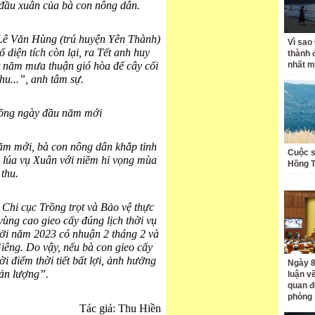
đầu xuân của bà con nông dân.
Lê Văn Hùng (trú huyện Yên Thành)
Vì sao
ố diện tích còn lại, ra Tết anh huy
thành 
 năm mưa thuận gió hòa để cây cối
nhất m
hu...”, anh tâm sự.
ồng ngày đầu năm mới
năm mới, bà con nông dân khắp tỉnh
Cuộc s
 lúa vụ Xuân với niềm hi vọng mùa
Hồng 
thu.
Chi cục Trồng trọt và Bảo vệ thực
vùng cao gieo cấy đúng lịch thời vụ
 Bởi năm 2023 có nhuận 2 tháng 2 và
iêng. Do vậy, nếu bà con gieo cấy
ời điểm thời tiết bất lợi, ảnh hưởng
Ngày 8
sản lượng”.
luận về
quan đ
phòng
Tác giả: Thu Hiền