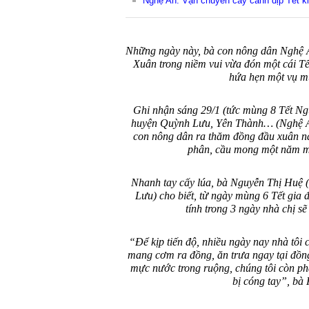
Nghệ An: Vận chuyển cây cảnh dịp Tết kiế
Những ngày này, bà con nông dân Nghệ A
Xuân trong niềm vui vừa đón một cái Tế
hứa hẹn một vụ mù
Ghi nhận sáng 29/1 (tức mùng 8 Tết Ng
huyện Quỳnh Lưu, Yên Thành… (Nghệ An
con nông dân ra thăm đồng đầu xuân n
phân, cầu mong một năm m
Nhanh tay cấy lúa, bà Nguyễn Thị Huệ 
Lưu) cho biết, từ ngày mùng 6 Tết gia 
tính trong 3 ngày nhà chị s
“Để kịp tiến độ, nhiều ngày nay nhà tôi 
mang cơm ra đồng, ăn trưa ngay tại đồn
mực nước trong ruộng, chúng tôi còn phải
bị cóng tay”, bà 