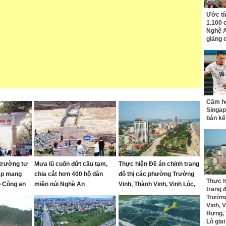
Ước tí
1.100 
Nghệ A
giảng 
Cầm hò
Singap
bán kế
trường tư
Mưa lũ cuốn đứt cầu tạm,
Thực hiện Đề án chỉnh trang
ập mang
chia cắt hơn 400 hộ dân
đô thị các phường Trường
Thực h
ộ Công an
miền núi Nghệ An
Vinh, Thành Vinh, Vinh Lộc,
trang 
Vinh Hưng, Vinh Phú và Cửa
Trường
Lò giai đoạn 2026 – 2030
Vinh, V
Hưng, 
Lò gia