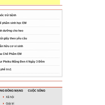
uốc trừ bệnh
ế phẩm sinh học EM
nh dưỡng cho heo
 túi giấy theo yêu cầu
ân hữu cơ vi sinh
a Chế Phẩm EM
ur Pleiku Măng Đen 4 Ngày 3 Đêm
 phê trs1
NG ĐỒNG MẠNG
CUỘC SỐNG
Xã hội
Giải trí