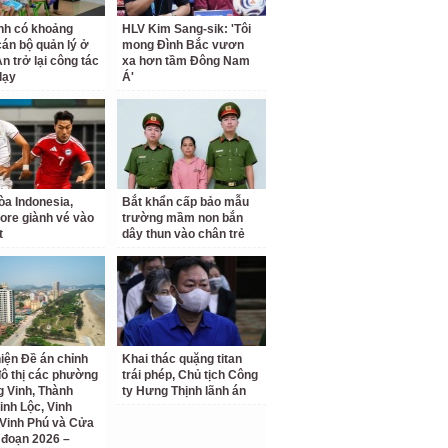
nh có khoảng
HLV Kim Sang-sik: 'Tôi
cán bộ quản lý ở
mong Đình Bắc vươn
n trở lại công tác
xa hơn tầm Đông Nam
dạy
Á'
a Indonesia,
Bắt khẩn cấp bảo mẫu
ore giành vé vào
trường mầm non bắn
t
dây thun vào chân trẻ
iện Đề án chỉnh
Khai thác quặng titan
đô thị các phường
trái phép, Chủ tịch Công
 Vinh, Thành
ty Hưng Thịnh lãnh án
inh Lộc, Vinh
Vinh Phú và Cửa
i đoạn 2026 –