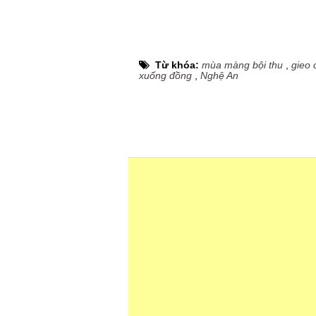
Từ khóa:
mùa màng bội thu
,
gieo 
xuống đồng
,
Nghệ An