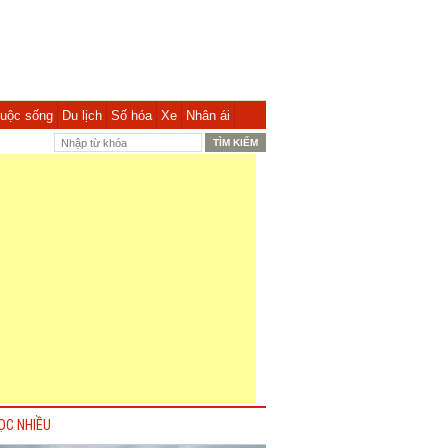
uộc sống
Du lịch
Số hóa
Xe
Nhân ái
ỌC NHIỀU