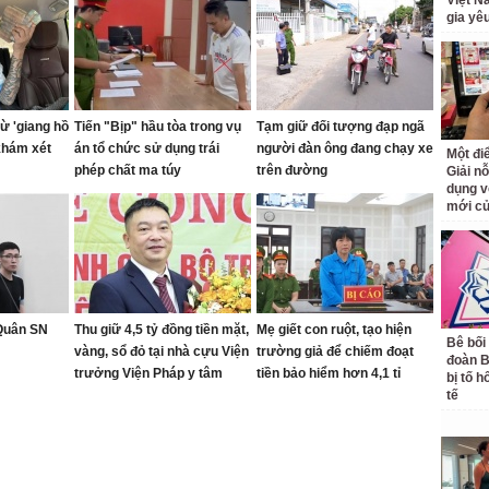
Việt N
gia yê
ừ 'giang hồ
Tiến "Bịp" hầu tòa trong vụ
Tạm giữ đối tượng đạp ngã
khám xét
án tổ chức sử dụng trái
người đàn ông đang chạy xe
Một đ
phép chất ma túy
trên đường
Giải nỗ
dụng v
mới củ
 Quân SN
Thu giữ 4,5 tỷ đồng tiền mặt,
Mẹ giết con ruột, tạo hiện
Bê bối
vàng, sổ đỏ tại nhà cựu Viện
trường giả để chiếm đoạt
đoàn 
trưởng Viện Pháp y tâm
tiền bảo hiểm hơn 4,1 tỉ
bị tố h
thần Trung ương
tế