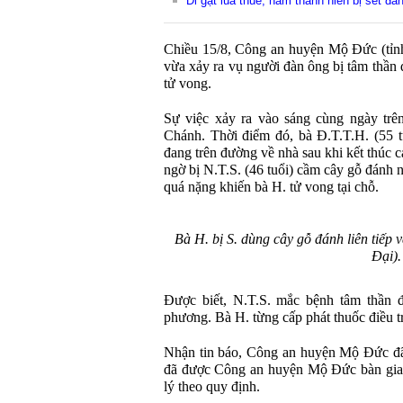
Đi gặt lúa thuê, nam thanh niên bị sét đá
Chiều 15/8, Công an huyện Mộ Đức (tỉnh
vừa xảy ra vụ người đàn ông bị tâm thần
tử vong.
Sự việc xảy ra vào sáng cùng ngày trê
Chánh. Thời điểm đó, bà Đ.T.T.H. (55 t
đang trên đường về nhà sau khi kết thúc c
ngờ bị N.T.S. (46 tuổi) cầm cây gỗ đánh 
quá nặng khiến bà H. tử vong tại chỗ.
Bà H. bị S. dùng cây gỗ đánh liên tiếp
Đại).
Được biết, N.T.S. mắc bệnh tâm thần đa
phương. Bà H. từng cấp phát thuốc điều t
Nhận tin báo, Công an huyện Mộ Đức đã 
đã được Công an huyện Mộ Đức bàn gia
lý theo quy định.