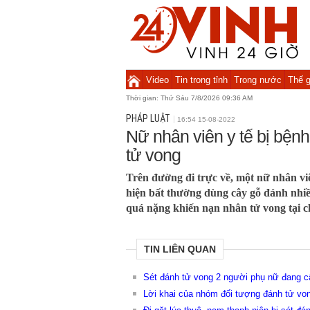
Video
Tin trong tỉnh
Trong nước
Thế g
Thời gian:
Thứ Sáu 7/8/2026 09:36 AM
PHÁP LUẬT
16:54 15-08-2022
Nữ nhân viên y tế bị bện
tử vong
Trên đường đi trực về, một nữ nhân viê
hiện bất thường dùng cây gỗ đánh nhi
quá nặng khiến nạn nhân tử vong tại c
TIN LIÊN QUAN
Sét đánh tử vong 2 người phụ nữ đang c
Lời khai của nhóm đối tượng đánh tử vo