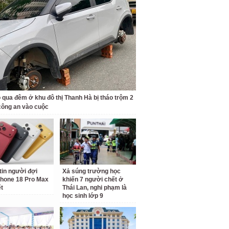
ỗ qua đêm ở khu đô thị Thanh Hà bị tháo trộm 2
công an vào cuộc
tin người đợi
Xả súng trường học
hone 18 Pro Max
khiến 7 người chết ở
ết
Thái Lan, nghi phạm là
học sinh lớp 9