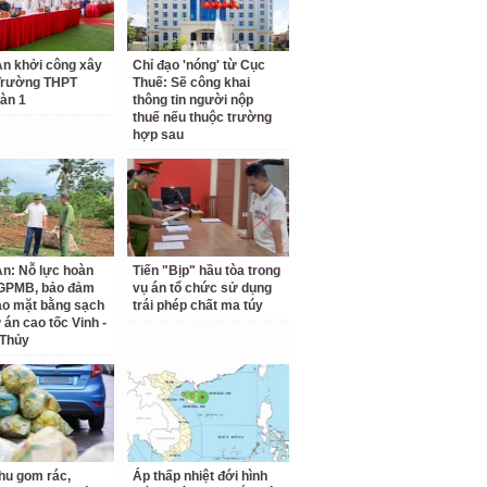
n khởi công xây
Chỉ đạo 'nóng' từ Cục
Trường THPT
Thuế: Sẽ công khai
àn 1
thông tin người nộp
thuế nếu thuộc trường
hợp sau
n: Nỗ lực hoàn
Tiến "Bịp" hầu tòa trong
 GPMB, bảo đảm
vụ án tổ chức sử dụng
ao mặt bằng sạch
trái phép chất ma túy
 án cao tốc Vinh -
 Thủy
hu gom rác,
Áp thấp nhiệt đới hình