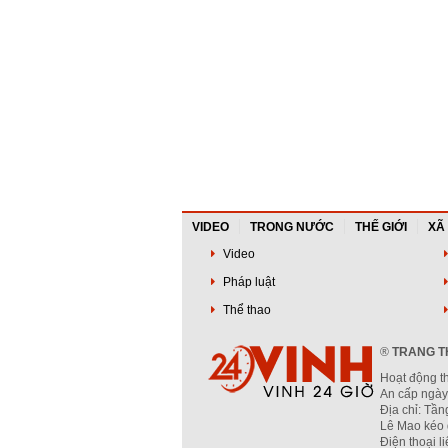
VIDEO
TRONG NƯỚC
THẾ GIỚI
XÃ
Video
Pháp luật
Thể thao
®
TRANG TH
Hoạt động t
An cấp ngày
Địa chỉ: Tầ
Lê Mao kéo 
Điện thoại l