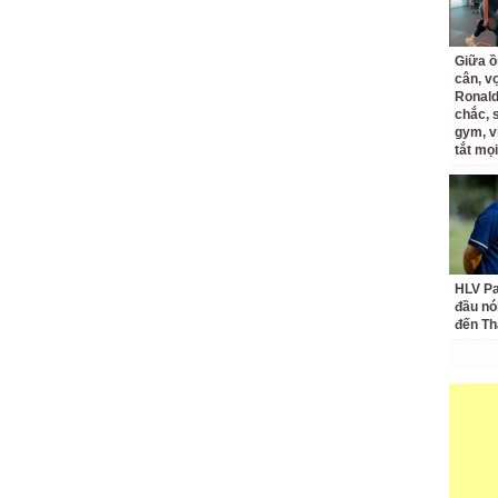
Giữa ồ
cân, v
Ronald
chắc, 
gym, v
tắt mọi
HLV Pa
đầu nó
đến Th