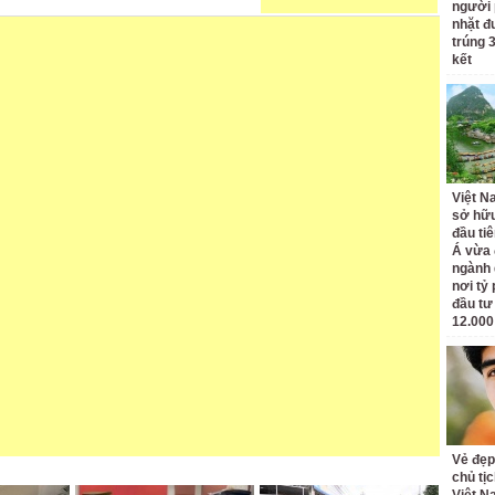
người 
nhặt đ
trúng 
kết
Việt N
sở hữu
đầu ti
Á vừa
ngành d
nơi tỷ
đầu tư
12.000
Vẻ đẹp
chủ tị