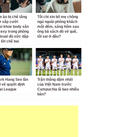
n ào bị chê tăng
Tôi chỉ xin bố mẹ chồng
ợ sắp cưới
ngủ ngoài phòng khách
o khoe body săn
một đêm, sáng hôm sau
sexy trong phòng
ông bà xách đồ về quê,
isual đủ sức dập
tôi sai ở đâu?
 lời chê bai
rk Hang Seo lần
Trận thắng đậm nhất
i về quyết định
của Việt Nam trước
ai League
Campuchia là bao nhiêu
bàn?