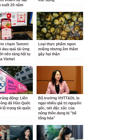
am khiến nữ đại
xúc động
u suốt 20 năm
iểm chạm Tammi:
Loại thực phẩm ngon
i đau quá tải ứng
miệng nhưng âm thầm
ới nền tảng hội tụ
gây hại thận
a Viettel
 rúng động: Liên
Bộ trưởng VHTT&DL lo
Bóng đá Hàn Quốc
ngại nhiều giá trị nguyên
ối lộ trọng tài quốc
gốc, nét đặc sắc của
nông thôn đang bị "bê
tông hóa"