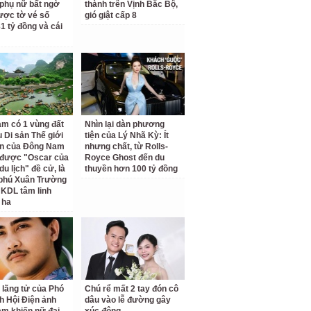
phụ nữ bất ngờ
thành trên Vịnh Bắc Bộ,
ược tờ vé số
gió giật cấp 8
31 tỷ đồng và cái
am có 1 vùng đất
Nhìn lại dàn phương
 Di sản Thế giới
tiện của Lý Nhã Kỳ: Ít
ên của Đông Nam
nhưng chất, từ Rolls-
 được "Oscar của
Royce Ghost đến du
u lịch" đề cử, là
thuyền hơn 100 tỷ đồng
 phú Xuân Trường
 KDL tâm linh
 ha
 lãng tử của Phó
Chú rể mất 2 tay đón cô
ch Hội Điện ảnh
dâu vào lễ đường gây