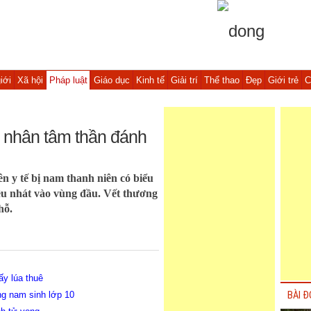
iới
Xã hội
Pháp luật
Giáo dục
Kinh tế
Giải trí
Thể thao
Đẹp
Giới trẻ
C
h nhân tâm thần đánh
n y tế bị nam thanh niên có biểu
ều nhát vào vùng đầu. Vết thương
hỗ.
ấy lúa thuê
ng nam sinh lớp 10
BÀI Đ