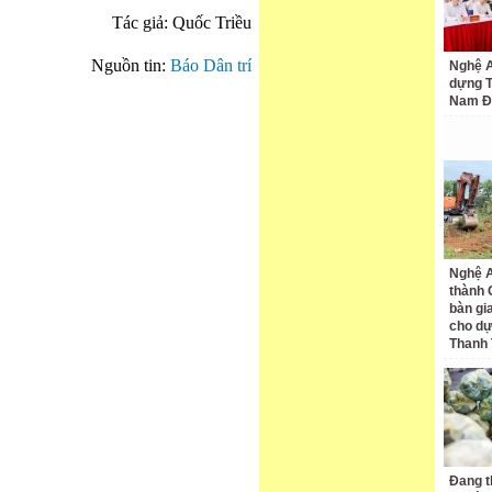
Tác giả: Quốc Triều
Nguồn tin:
Báo Dân trí
Nghệ A
dựng 
Nam Đ
Nghệ A
thành
bàn gi
cho dự
Thanh
Đang t