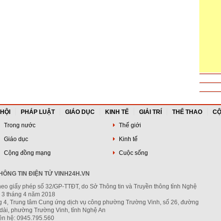
 HỘI
PHÁP LUẬT
GIÁO DỤC
KINH TẾ
GIẢI TRÍ
THỂ THAO
CỘ
Trong nước
Thế giới
Giáo dục
Kinh tế
Cộng đồng mạng
Cuộc sống
ÔNG TIN ĐIỆN TỬ VINH24H.VN
heo giấy phép số 32/GP-TTĐT, do Sở Thông tin và Truyền thông tỉnh Nghệ
 3 tháng 4 năm 2018
ng 4, Trung tâm Cung ứng dịch vụ công phường Trường Vinh, số 26, đường
dài, phường Trường Vinh, tỉnh Nghệ An
iên hệ: 0945.795.560