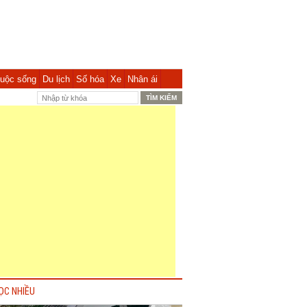
uộc sống
Du lịch
Số hóa
Xe
Nhân ái
ỌC NHIỀU