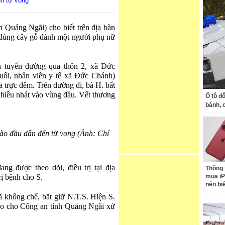
nh tử vong
 Quảng Ngãi) cho biết trên địa bàn
 dùng cây gỗ đánh một người phụ nữ
n tuyến đường qua thôn 2, xã Đức
uổi, nhân viên y tế xã Đức Chánh)
a trực đêm. Trên đường đi, bà H. bất
nhiều nhát vào vùng đầu. Vết thương
Ô tô đ
bánh, 
 vào đầu dẫn đến tử vong (Ảnh: Chí
ng được theo dõi, điều trị tại địa
Thông 
rị bệnh cho S.
mua iP
nên bi
khống chế, bắt giữ N.T.S. Hiện S.
o cho Công an tỉnh Quảng Ngãi xử