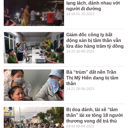
lạng lách, đánh nhau với
người đi đường
14:18 01-10-2023
Giám đốc công ty bất
động sản bị tâm thần vẫn
lừa đảo hàng trăm tỷ đồng
14:25 30-06-2023
Bà “trùm” đất nền Trần
Thị Mỹ Hiền đang bị tâm
thần
14:21 28-06-2023
Bị doạ đánh, tài xế “tâm
thần” lái xe tông 18 người
thương vong để trả thù
09:43 08-04-2023