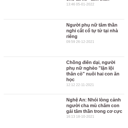
13:46 05-01-2022
Người phụ nữ tâm thần
nghi cắt cổ tự tử tại nhà
riêng
09:59 26-12-2021
Chồng điên dại, người
phụ nữ nghèo "lặn lội
thân cò" nuôi hai con ăn
học
12:12 22-11-2021
Nghệ An: Nhói lòng cảnh
người cha mù chăm con
gái tâm thần trong cơ cực
16:13 18-10-2021