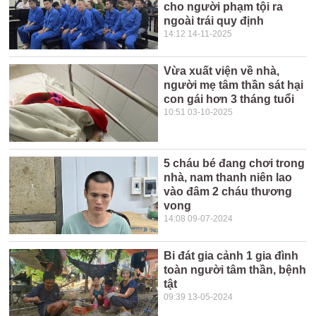
cho người phạm tội ra
ngoài trái quy định
14:12 14-11-2025
Vừa xuất viện về nhà,
người mẹ tâm thần sát hại
con gái hơn 3 tháng tuổi
10:51 03-10-2025
5 cháu bé đang chơi trong
nhà, nam thanh niên lao
vào đâm 2 cháu thương
vong
14:08 09-07-2024
Bi đát gia cảnh 1 gia đình
toàn người tâm thần, bệnh
tật
09:39 13-05-2024