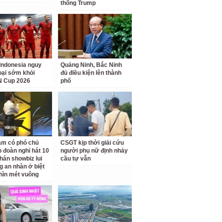
thống Trump
Indonesia nguy
Quảng Ninh, Bắc Ninh
loại sớm khỏi
đủ điều kiện lên thành
 Cup 2026
phố
am có phó chủ
CSGT kịp thời giải cứu
p đoàn nghỉ hát 10
người phụ nữ định nhảy
hán showbiz lui
cầu tự vẫn
g an nhàn ở biệt
hìn mét vuông