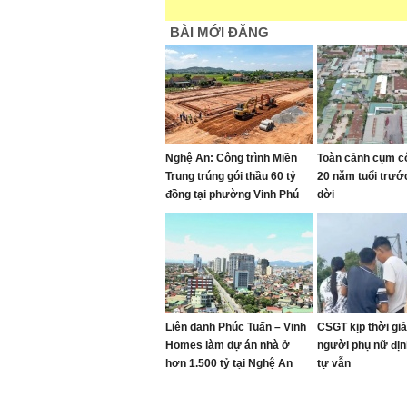
BÀI MỚI ĐĂNG
Nghệ An: Công trình Miền
Toàn cảnh cụm c
Trung trúng gói thầu 60 tỷ
20 năm tuổi trướ
đồng tại phường Vinh Phú
dời
Liên danh Phúc Tuấn – Vinh
CSGT kịp thời giả
Homes làm dự án nhà ở
người phụ nữ địn
hơn 1.500 tỷ tại Nghệ An
tự vẫn