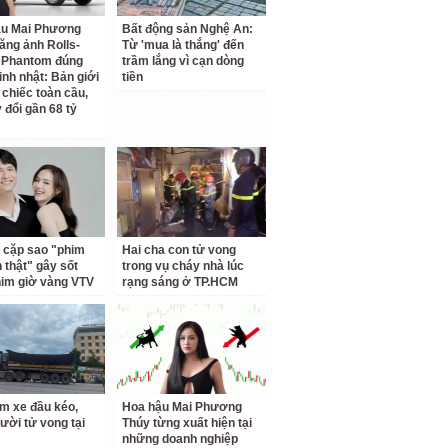
ậu Mai Phương
Bất động sản Nghệ An:
ăng ảnh Rolls-
Từ 'mua là thắng' đến
 Phantom đúng
trầm lắng vì cạn dòng
inh nhật: Bản giới
tiền
 chiếc toàn cầu,
 đổi gần 68 tỷ
 cặp sao "phim
Hai cha con tử vong
h thật" gây sốt
trong vụ cháy nhà lúc
him giờ vàng VTV
rạng sáng ở TP.HCM
m xe đầu kéo,
Hoa hậu Mai Phương
ười tử vong tại
Thúy từng xuất hiện tại
những doanh nghiệp