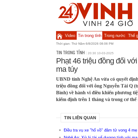
Video
Tin trong tỉnh
Trong nước
Thế g
Thời gian:
Thứ Năm 6/8/2026 08:06 PM
TIN TRONG TỈNH
20:30 10-03-2025
Phạt 46 triệu đồng đối với
ma túy
UBND tỉnh Nghệ An vừa có quyết định
triệu đồng đối với ông Nguyễn Tài Q (
Bình) về hành vi điều khiển phương ti
kiểm định trên 1 tháng và trong cơ thể 
TIN LIÊN QUAN
Điều tra vụ xe "hổ vồ" đâm tử vong 4 mẹ
Nghệ An: Xử lý tài xế dương tính với ma t