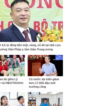
 4,5 tỷ đồng tiền mặt, vàng, sổ đỏ tại nhà cựu
rưởng Viện Pháp y tâm thần Trung ương
an hệ giữa Lý
Cả nước dự kiến giảm
ỳ và HIEUTHUHAI
hơn 17.000 đầu mối
trường công