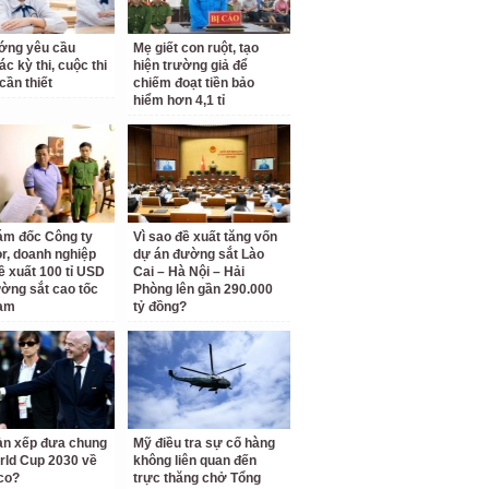
ớng yêu cầu
Mẹ giết con ruột, tạo
c kỳ thi, cuộc thi
hiện trường giả để
cần thiết
chiếm đoạt tiền bảo
hiểm hơn 4,1 tỉ
ám đốc Công ty
Vì sao đề xuất tăng vốn
r, doanh nghiệp
dự án đường sắt Lào
ề xuất 100 tỉ USD
Cai – Hà Nội – Hải
ờng sắt cao tốc
Phòng lên gần 290.000
am
tỷ đồng?
àn xếp đưa chung
Mỹ điều tra sự cố hàng
rld Cup 2030 về
không liên quan đến
co?
trực thăng chở Tổng