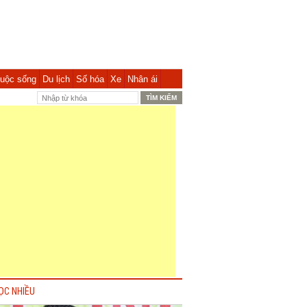
uộc sống
Du lịch
Số hóa
Xe
Nhân ái
ỌC NHIỀU