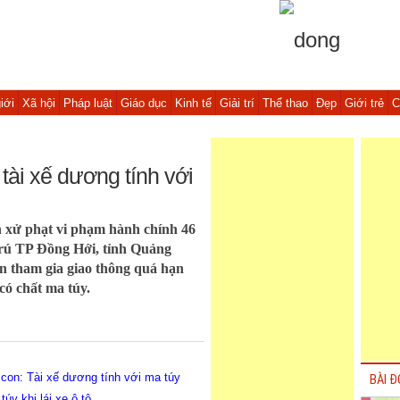
iới
Xã hội
Pháp luật
Giáo dục
Kinh tế
Giải trí
Thể thao
Đẹp
Giới trẻ
C
 tài xế dương tính với
 xử phạt vi phạm hành chính 46
trú TP Đồng Hới, tỉnh Quảng
ện tham gia giao thông quá hạn
có chất ma túy.
 con: Tài xế dương tính với ma túy
BÀI Đ
úy khi lái xe ô tô