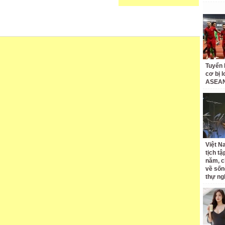
Tuyển 
cơ bị 
ASEAN
Việt N
tịch tậ
năm, c
về sốn
thự ng