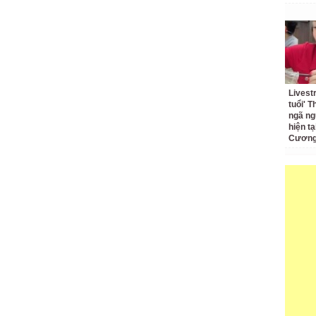
Livest
tuổi' 
ngã ng
hiện t
Cương 