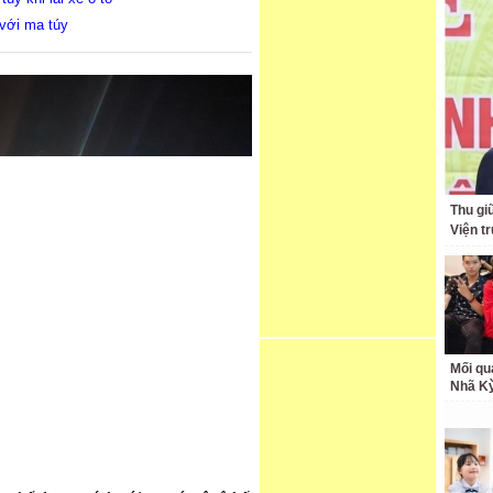
 với ma túy
Thu giữ
Viện t
Mối qu
Nhã K