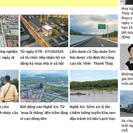
Hoa h
Thúy đ
Royce
ngày s
hạn 10
giá quy
đồng
ông nghiệp
Từ ngày 07/9 - 07/10/2026
Liên danh có Tập đoàn Sơn
c ngày di
sẽ tổ chức tiếp nhận hồ sơ
Hải được chỉ định thi công
đăng ký mua nhà ở xã hội
cao tốc Vinh - Thanh Thủy
tại Khu nhà ở Mỹ Thượng,
Những
phường Vinh Lộc
giả tìn
trên p
i cứu
Bất động sản Nghệ An: Từ
Nghệ An: Sớm xử lý lấn
h nhảy cầu
'mua là thắng' đến trầm lắng
chiếm luồng tuyến Khu neo
vì cạn dòng tiền
đậu tránh trú bão Lạch Vạn
Va chạ
một ng
chỗ