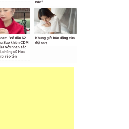
nào?
ream, 'cô dâu 62
Khung giờ báo động của
Thu Sao khiến CDM
đột quỵ
ửa với nhan sắc
ại, chồng cũ Hoa
bị réo tên