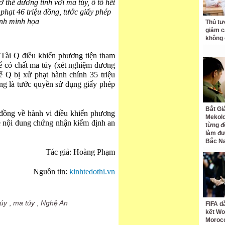
 thể dương tính với ma túy, ô tô hết
phạt 46 triệu đồng, tước giấy phép
Ảnh minh họa
Thủ tư
giảm cá
không 
Tài Q điều khiển phương tiện tham
hể có chất ma túy (xét nghiệm dương
xế Q bị xử phạt hành chính 35 triệu
ng là tước quyền sử dụng giấy phép
Bắt Gi
 đồng về hành vi điều khiển phương
Mekolo
 về nội dung chứng nhận kiểm định an
từng đ
làm đư
Bắc N
Tác giả:
Hoàng Phạm
Nguồn tin:
kinhtedothi.vn
túy
,
ma túy
,
Nghệ An
FIFA d
kết Wo
Moroc