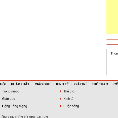
Thôn
 HỘI
PHÁP LUẬT
GIÁO DỤC
KINH TẾ
GIẢI TRÍ
THỂ THAO
CỘ
Trong nước
Thế giới
Giáo dục
Kinh tế
Cộng đồng mạng
Cuộc sống
ÔNG TIN ĐIỆN TỬ VINH24H.VN