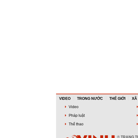
VIDEO
TRONG NƯỚC
THẾ GIỚI
XÃ
Video
Pháp luật
Thể thao
®
TRANG TH