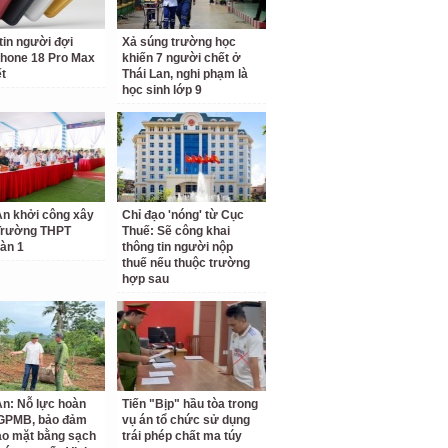
tin người đợi
Xả súng trường học
hone 18 Pro Max
khiến 7 người chết ở
ết
Thái Lan, nghi phạm là
học sinh lớp 9
n khởi công xây
Chỉ đạo 'nóng' từ Cục
Trường THPT
Thuế: Sẽ công khai
àn 1
thông tin người nộp
thuế nếu thuộc trường
hợp sau
n: Nỗ lực hoàn
Tiến "Bịp" hầu tòa trong
 GPMB, bảo đảm
vụ án tổ chức sử dụng
ao mặt bằng sạch
trái phép chất ma túy