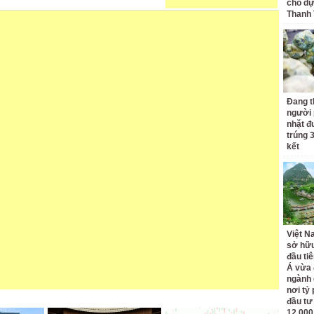
cho dự
Thanh
Đang t
người 
nhặt đ
trúng 
kết
Việt N
sở hữu
đầu ti
Á vừa
ngành d
nơi tỷ
đầu tư
12.000