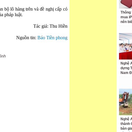
n bộ lô hàng trên và đề nghị cấp có
Thông 
a pháp luật.
mua iP
nên bi
Tác giả: Thu Hiền
Nguồn tin:
Báo Tiền phong
inh
Nghệ A
dựng 
Nam Đ
Nghệ A
thành
bàn gi