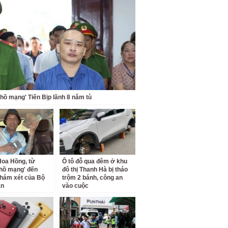
 hồ mạng' Tiến Bịp lãnh 8 năm tù
oa Hồng, từ
Ô tô đỗ qua đêm ở khu
 hồ mạng' đến
đô thị Thanh Hà bị tháo
hám xét của Bộ
trộm 2 bánh, công an
an
vào cuộc