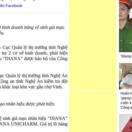
rên Facebook
ở kinh doanh băng vệ sinh giả mạo
ệu
.
- Cục Quản lý thị trường tỉnh Nghệ
 tra 2 cơ sở kinh doanh, phát hiện
'Giang
iệu “DIANA” được bảo hộ của Công
ục Quản lý thị trường tỉnh Nghệ An
Công an tỉnh Nghệ An kiểm tra đột
h khác loại khu vực gần chợ Vinh.
Huấn H
'giang
cuộc k
ạo nhãn hiệu được phát hiện.
Công 
 vệ sinh giả mạo nhãn hiệu “DIANA”
DIANA UNICHARM. Giá trị lô hàng