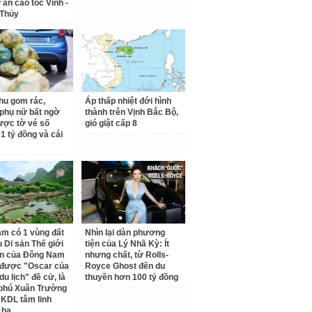
 án cao tốc Vinh -
 Thủy
hu gom rác,
Áp thấp nhiệt đới hình
phụ nữ bất ngờ
thành trên Vịnh Bắc Bộ,
ược tờ vé số
gió giật cấp 8
31 tỷ đồng và cái
am có 1 vùng đất
Nhìn lại dàn phương
 Di sản Thế giới
tiện của Lý Nhã Kỳ: Ít
ên của Đông Nam
nhưng chất, từ Rolls-
 được "Oscar của
Royce Ghost đến du
u lịch" đề cử, là
thuyền hơn 100 tỷ đồng
 phú Xuân Trường
 KDL tâm linh
 ha