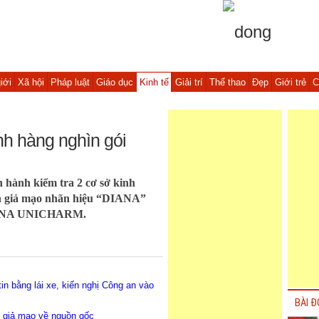
iới
Xã hội
Pháp luật
Giáo dục
Kinh tế
Giải trí
Thể thao
Đẹp
Giới trẻ
C
nh hàng nghìn gói
 hành kiểm tra 2 cơ sở kinh
inh giả mạo nhãn hiệu “DIANA”
DIANA UNICHARM.
in bằng lái xe, kiến nghị Công an vào
BÀI Đ
h giả mạo về nguồn gốc