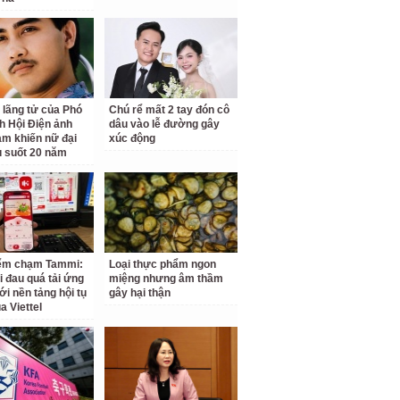
 lãng tử của Phó
Chú rể mất 2 tay đón cô
ch Hội Điện ảnh
dâu vào lễ đường gây
am khiến nữ đại
xúc động
u suốt 20 năm
iểm chạm Tammi:
Loại thực phẩm ngon
i đau quá tải ứng
miệng nhưng âm thầm
ới nền tảng hội tụ
gây hại thận
a Viettel