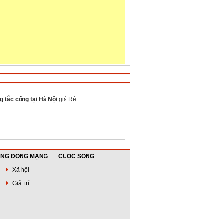
g tắc cống tại Hà Nội
giá Rẻ
NG ĐỒNG MẠNG
CUỘC SỐNG
Xã hội
Giải trí