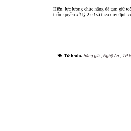
Hiện, lực lượng chức năng đã tạm giữ toà
thẩm quyền xử lý 2 cơ sở theo quy định củ
Từ khóa:
hàng giả
,
Nghệ An
,
TP V