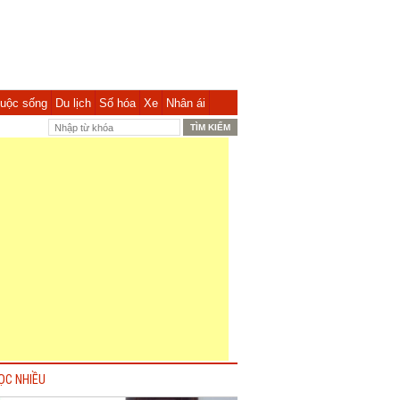
uộc sống
Du lịch
Số hóa
Xe
Nhân ái
ỌC NHIỀU