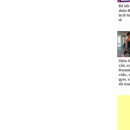
Bê bối
đoàn 
bị tố h
tế
Giữa ồ
cân, v
Ronald
chắc, 
gym, v
tắt mọi