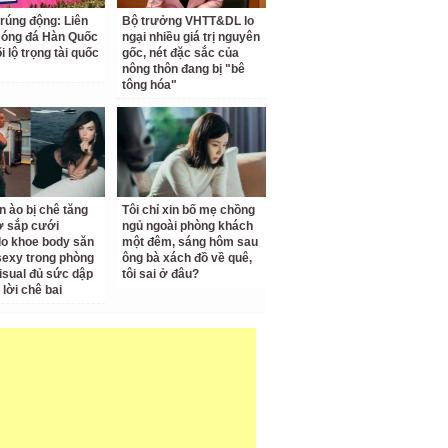
 rúng động: Liên
Bộ trưởng VHTT&DL lo
Bóng đá Hàn Quốc
ngại nhiều giá trị nguyên
ối lộ trọng tài quốc
gốc, nét đặc sắc của
nông thôn đang bị "bê
tông hóa"
n ào bị chê tăng
Tôi chỉ xin bố mẹ chồng
ợ sắp cưới
ngủ ngoài phòng khách
o khoe body săn
một đêm, sáng hôm sau
sexy trong phòng
ông bà xách đồ về quê,
isual đủ sức dập
tôi sai ở đâu?
 lời chê bai