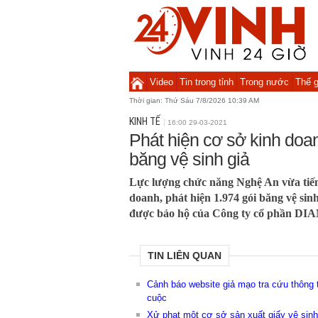
Video
Tin trong tỉnh
Trong nước
Thế g
Thời gian:
Thứ Sáu 7/8/2026 10:39 AM
KINH TẾ
16:00 29-03-2021
Phát hiện cơ sở kinh doa
băng vệ sinh giả
Lực lượng chức năng Nghệ An vừa tiến
doanh, phát hiện 1.974 gói băng vệ s
được bảo hộ của Công ty cổ phần 
TIN LIÊN QUAN
Cảnh báo website giả mạo tra cứu thông t
cuộc
Xử phạt một cơ sở sản xuất giấy vệ sin