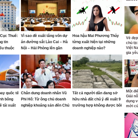
 Cục Thuế:
Vì sao đề xuất tăng vốn dự
Hoa hậu Mai Phương Thúy
Vẻ đẹp
g tin
án đường sắt Lào Cai – Hà
từng xuất hiện tại những
chủ tị
Việt N
ếu thuộc
Nội – Hải Phòng lên gần
doanh nghiệp nào?
gia yê
290.000 tỷ đồng?
Một đ
bay quốc tế
Chân dung doanh nhân Vũ
Tất cả người dân đang sở
Giải nỗ
nh bông
Phi Hổ: Từ ông chủ doanh
hữu nhà đất chú ý đề xuất 9
dụng v
 tái xuất
nghiệp khoáng sản đến Chủ
trường hợp không được bồi
mới củ
tịch CLB Bóng đá Thái
thường về đất
Nguyên