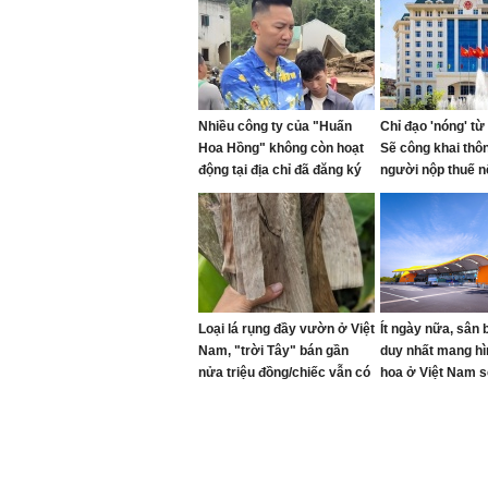
Nhiều công ty của "Huấn
Chỉ đạo 'nóng' từ
Hoa Hồng" không còn hoạt
Sẽ công khai thôn
động tại địa chỉ đã đăng ký
người nộp thuế n
trường hợp sau
Loại lá rụng đầy vườn ở Việt
Ít ngày nữa, sân 
Nam, "trời Tây" bán gần
duy nhất mang hì
nửa triệu đồng/chiếc vẫn có
hoa ở Việt Nam sẽ
người mua