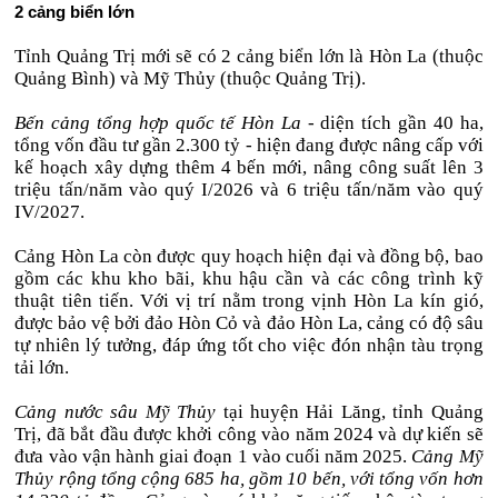
2 cảng biển lớn
Tỉnh Quảng Trị mới sẽ có 2 cảng biển lớn là Hòn La (thuộc
Quảng Bình) và Mỹ Thủy (thuộc Quảng Trị).
Bến cảng tổng hợp quốc tế Hòn La
- diện tích gần 40 ha,
tổng vốn đầu tư gần 2.300 tỷ - hiện đang được nâng cấp với
kế hoạch xây dựng thêm 4 bến mới, nâng công suất lên 3
triệu tấn/năm vào quý I/2026 và 6 triệu tấn/năm vào quý
IV/2027.
Cảng Hòn La còn được quy hoạch hiện đại và đồng bộ, bao
gồm các khu kho bãi, khu hậu cần và các công trình kỹ
thuật tiên tiến. Với vị trí nằm trong vịnh Hòn La kín gió,
được bảo vệ bởi đảo Hòn Cỏ và đảo Hòn La, cảng có độ sâu
tự nhiên lý tưởng, đáp ứng tốt cho việc đón nhận tàu trọng
tải lớn.
Cảng nước sâu Mỹ Thủy
tại huyện Hải Lăng, tỉnh Quảng
Trị, đã bắt đầu được khởi công vào năm 2024 và dự kiến sẽ
đưa vào vận hành giai đoạn 1 vào cuối năm 2025.
Cảng Mỹ
Thủy rộng tổng cộng 685 ha, gồm 10 bến, với tổng vốn hơn