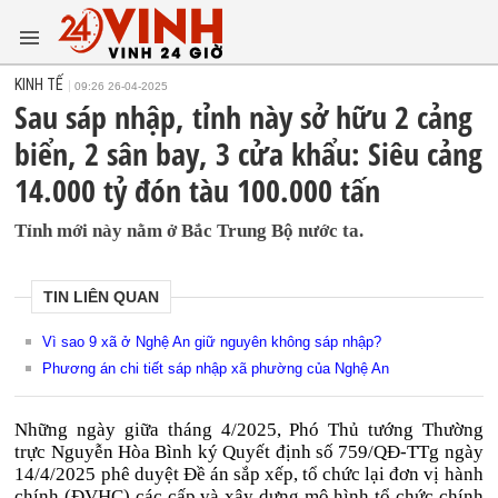
KINH TẾ
09:26 26-04-2025
Sau sáp nhập, tỉnh này sở hữu 2 cảng
biển, 2 sân bay, 3 cửa khẩu: Siêu cảng
14.000 tỷ đón tàu 100.000 tấn
Tỉnh mới này nằm ở Bắc Trung Bộ nước ta.
TIN LIÊN QUAN
Vì sao 9 xã ở Nghệ An giữ nguyên không sáp nhập?
Phương án chi tiết sáp nhập xã phường của Nghệ An
Những ngày giữa tháng 4/2025, Phó Thủ tướng Thường
trực Nguyễn Hòa Bình ký Quyết định số 759/QĐ-TTg ngày
14/4/2025 phê duyệt Đề án sắp xếp, tổ chức lại đơn vị hành
chính (ĐVHC) các cấp và xây dựng mô hình tổ chức chính