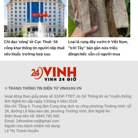
Chỉ đạo 'nóng' từ Cục Thuế: Sẽ
Loại lá rụng đầy vườn ở Việt Nam,
công khai thông tin người nộp thuế
"trời Tây" bán gần nửa triệu
nếu thuộc trường hợp sau
đồng/chiếc vẫn có người mua
®
TRANG THÔNG TIN ĐIỆN TỬ VINH24H.VN
Hoạt động theo giấy phép số 32/GP-TTĐT, do Sở Thông tin và Truyền thông
tỉnh Nghệ An cấp ngày 3 tháng 4 năm 2018
Địa chỉ: Tầng 4, Trung tâm Cung ứng dịch vụ công phường Trường Vinh, số
26, đường Lê Mao kéo dài, phường Trường Vinh, tỉnh Nghệ An
Điện thoại liên hệ: 0945.795.560
Email: 24honline.na@gmail.com
Người chịu trách nhiệm nội dung:
Lê Thị Thanh Huyền