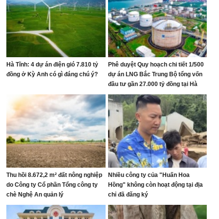
Hà Tĩnh: 4 dự án điện gió 7.810 tỷ
Phê duyệt Quy hoạch chi tiết 1/500
đồng ở Kỳ Anh có gì đáng chú ý?
dự án LNG Bắc Trung Bộ tổng vốn
đầu tư gần 27.000 tỷ đồng tại Hà
Tĩnh
Thu hồi 8.672,2 m² đất nông nghiệp
Nhiều công ty của "Huấn Hoa
do Công ty Cổ phần Tổng công ty
Hồng" không còn hoạt động tại địa
chè Nghệ An quản lý
chỉ đã đăng ký