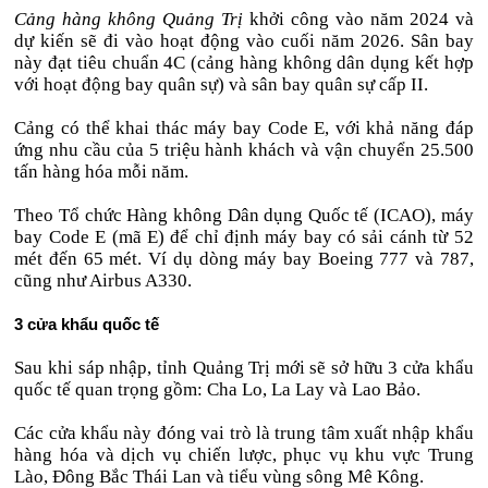
Cảng hàng không Quảng Trị
khởi công vào năm 2024 và
dự kiến sẽ đi vào hoạt động vào cuối năm 2026. Sân bay
này đạt tiêu chuẩn 4C (cảng hàng không dân dụng kết hợp
với hoạt động bay quân sự) và sân bay quân sự cấp II.
Cảng có thể khai thác máy bay Code E, với khả năng đáp
ứng nhu cầu của 5 triệu hành khách và vận chuyển 25.500
tấn hàng hóa mỗi năm.
Theo Tổ chức Hàng không Dân dụng Quốc tế (ICAO), máy
bay Code E (mã E) để chỉ định máy bay có sải cánh từ 52
mét đến 65 mét. Ví dụ dòng máy bay Boeing 777 và 787,
cũng như Airbus A330.
3 cửa khẩu quốc tế
Sau khi sáp nhập, tỉnh Quảng Trị mới sẽ sở hữu 3 cửa khẩu
quốc tế quan trọng gồm: Cha Lo, La Lay và Lao Bảo.
Các cửa khẩu này đóng vai trò là trung tâm xuất nhập khẩu
hàng hóa và dịch vụ chiến lược, phục vụ khu vực Trung
Lào, Đông Bắc Thái Lan và tiểu vùng sông Mê Kông.