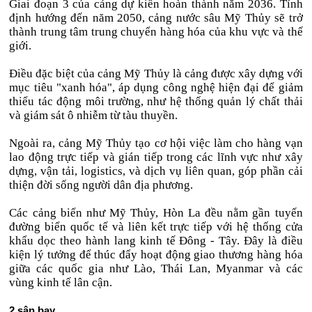
Giai đoạn 3 của cảng dự kiến hoàn thành năm 2036. Tỉnh
định hướng đến năm 2050, cảng nước sâu Mỹ Thủy sẽ trở
thành trung tâm trung chuyển hàng hóa của khu vực và thế
giới.
Điều đặc biệt của cảng Mỹ Thủy là cảng được xây dựng với
mục tiêu "xanh hóa", áp dụng công nghệ hiện đại để giảm
thiểu tác động môi trường, như hệ thống quản lý chất thải
và giám sát ô nhiễm từ tàu thuyền.
Ngoài ra, cảng Mỹ Thủy tạo cơ hội việc làm cho hàng vạn
lao động trực tiếp và gián tiếp trong các lĩnh vực như xây
dựng, vận tải, logistics, và dịch vụ liên quan, góp phần cải
thiện đời sống người dân địa phương.
Các cảng biển như Mỹ Thủy, Hòn La đều nằm gần tuyến
đường biển quốc tế và liên kết trực tiếp với hệ thống cửa
khẩu dọc theo hành lang kinh tế Đông - Tây. Đây là điều
kiện lý tưởng để thúc đẩy hoạt động giao thương hàng hóa
giữa các quốc gia như Lào, Thái Lan, Myanmar và các
vùng kinh tế lân cận.
2 sân bay