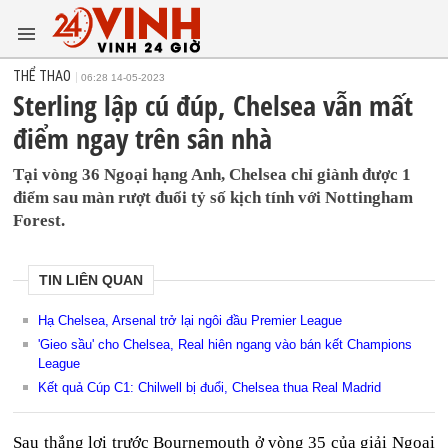
THỂ THAO
06:28 14-05-2023
Sterling lập cú đúp, Chelsea vẫn mất
điểm ngay trên sân nhà
Tại vòng 36 Ngoại hạng Anh, Chelsea chỉ giành được 1
điểm sau màn rượt đuổi tỷ số kịch tính với Nottingham
Forest.
TIN LIÊN QUAN
Hạ Chelsea, Arsenal trở lại ngôi đầu Premier League
'Gieo sầu' cho Chelsea, Real hiên ngang vào bán kết Champions
League
Kết quả Cúp C1: Chilwell bị đuổi, Chelsea thua Real Madrid
Sau thắng lợi trước Bournemouth ở vòng 35 của giải Ngoại