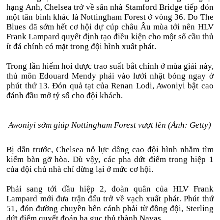
hạng Anh, Chelsea trở về sân nhà Stamford Bridge tiếp đón
một tân binh khác là Nottingham Forest ở vòng 36. Do The
Blues đã sớm hết cơ hội dự cúp châu Âu mùa tới nên HLV
Frank Lampard quyết định tạo điều kiện cho một số cầu thủ
ít đá chính có mặt trong đội hình xuất phát.
Trong lần hiếm hoi được trao suất bắt chính ở mùa giải này,
thủ môn Edouard Mendy phải vào lưới nhặt bóng ngay ở
phút thứ 13. Đón quả tạt của Renan Lodi, Awoniyi bật cao
đánh đầu mở tỷ số cho đội khách.
Awoniyi sớm giúp Nottingham Forest vượt lên (Ảnh: Getty)
Bị dẫn trước, Chelsea nỗ lực dâng cao đội hình nhằm tìm
kiếm bàn gỡ hòa. Dù vậy, các pha dứt điểm trong hiệp 1
của đội chủ nhà chỉ dừng lại ở mức cơ hội.
Phải sang tới đầu hiệp 2, đoàn quân của HLV Frank
Lampard mới đưa trận đấu trở về vạch xuất phát. Phút thứ
51, đón đường chuyền bên cánh phải từ đồng đội, Sterling
dứt điểm quyết đoán hạ gục thủ thành Navas.