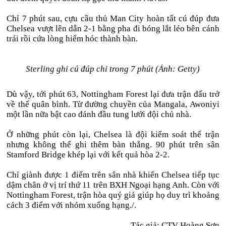
Chỉ 7 phút sau, cựu cầu thủ Man City hoàn tất cú đúp đưa
Chelsea vượt lên dẫn 2-1 bằng pha đi bóng lắt léo bên cánh
trái rồi cứa lòng hiểm hóc thành bàn.
Sterling ghi cú đúp chỉ trong 7 phút (Ảnh: Getty)
Dù vậy, tới phút 63, Nottingham Forest lại đưa trận đấu trở
về thế quân bình. Từ đường chuyền của Mangala, Awoniyi
một lần nữa bật cao đánh đầu tung lưới đội chủ nhà.
Ở những phút còn lại, Chelsea là đội kiểm soát thế trận
nhưng không thể ghi thêm bàn thắng. 90 phút trên sân
Stamford Bridge khép lại với kết quả hòa 2-2.
Chỉ giành được 1 điểm trên sân nhà khiến Chelsea tiếp tục
dậm chân ở vị trí thứ 11 trên BXH Ngoại hạng Anh. Còn với
Nottingham Forest, trận hòa quý giá giúp họ duy trì khoảng
cách 3 điểm với nhóm xuống hạng./.
Tác giả: CTV Hoàng Sơn