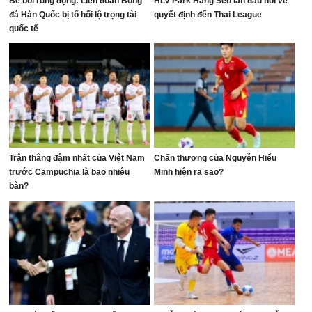
Bê bối rúng động: Liên đoàn Bóng
HLV Park Hang Seo lần đầu nói về
đá Hàn Quốc bị tố hối lộ trọng tài
quyết định đến Thai League
quốc tế
Trận thắng đậm nhất của Việt Nam
Chấn thương của Nguyễn Hiểu
trước Campuchia là bao nhiêu
Minh hiện ra sao?
bàn?