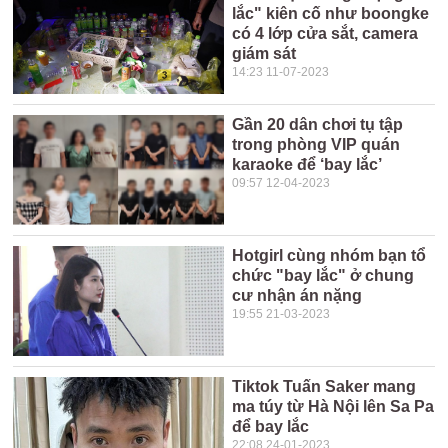
lắc" kiên cố như boongke
có 4 lớp cửa sắt, camera
giám sát
14:23 11-07-2023
Gần 20 dân chơi tụ tập
trong phòng VIP quán
karaoke để ‘bay lắc’
09:57 12-04-2023
Hotgirl cùng nhóm bạn tổ
chức "bay lắc" ở chung
cư nhận án nặng
19:55 21-03-2023
Tiktok Tuấn Saker mang
ma túy từ Hà Nội lên Sa Pa
để bay lắc
22:08 24-01-2023