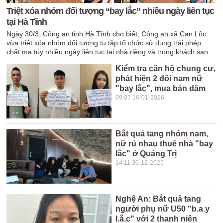
Triệt xóa nhóm đối tượng “bay lắc” nhiều ngày liên tục
tại Hà Tĩnh
Ngày 30/3, Công an tỉnh Hà Tĩnh cho biết, Công an xã Can Lộc
vừa triệt xóa nhóm đối tượng tụ tập tổ chức sử dụng trái phép
chất ma túy nhiều ngày liên tục tại nhà riêng và trong khách sạn.
Kiểm tra căn hộ chung cư,
phát hiện 2 đôi nam nữ
"bay lắc", mua bán dâm
09:07 16-01-2026
Bắt quả tang nhóm nam,
nữ rủ nhau thuê nhà "bay
lắc" ở Quảng Trị
14:11 30-12-2025
Nghệ An: Bắt quả tang
người phụ nữ U50 "b.a.y
l.ắ.c" với 2 thanh niên