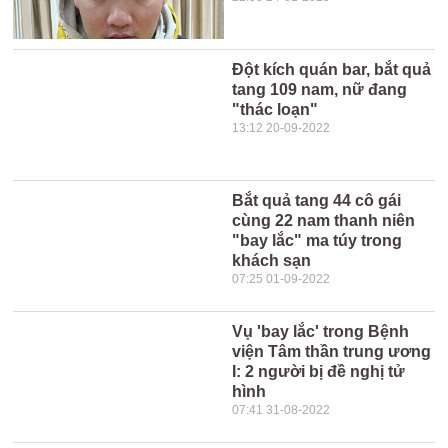
Đột kích quán bar, bắt quả
tang 109 nam, nữ đang
"thác loạn"
13:12 20-09-2022
Bắt quả tang 44 cô gái
cùng 22 nam thanh niên
"bay lắc" ma túy trong
khách sạn
07:25 01-09-2022
Vụ 'bay lắc' trong Bệnh
viện Tâm thần trung ương
I: 2 người bị đề nghị tử
hình
07:41 31-08-2022