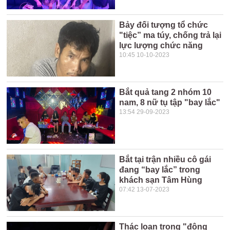
Bảy đối tượng tổ chức
"tiệc” ma túy, chống trả lại
lực lượng chức năng
10:45 10-10-2023
Bắt quả tang 2 nhóm 10
nam, 8 nữ tụ tập "bay lắc"
13:54 29-09-2023
Bắt tại trận nhiều cô gái
đang “bay lắc” trong
khách sạn Tâm Hùng
07:42 13-07-2023
Thác loạn trong "động