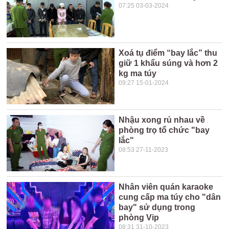
07:25 03-03-2024
Xoá tụ điểm “bay lắc” thu
giữ 1 khẩu súng và hơn 2
kg ma túy
09:27 15-01-2024
Nhậu xong rủ nhau về
phòng trọ tổ chức "bay
lắc"
08:53 27-11-2023
Nhân viên quán karaoke
cung cấp ma túy cho "dân
bay" sử dụng trong
phòng Vip
08:31 31-10-2023