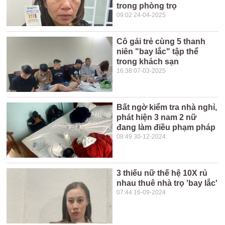
trong phòng trọ
09:02 24-04-2025
Cô gái trẻ cùng 5 thanh
niên "bay lắc" tập thể
trong khách sạn
16:38 07-03-2025
Bất ngờ kiểm tra nhà nghỉ,
phát hiện 3 nam 2 nữ
đang làm điều phạm pháp
08:49 30-12-2024
3 thiếu nữ thế hệ 10X rủ
nhau thuê nhà trọ 'bay lắc'
07:44 16-09-2024