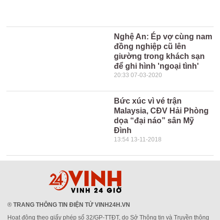
Nghệ An: Ép vợ cùng nam
đồng nghiệp cũ lên
giường trong khách sạn
để ghi hình 'ngoại tình'
20:33 07-03-2020
Bức xúc vì vé trận
Malaysia, CĐV Hải Phòng
dọa “đại náo” sân Mỹ
Đình
13:54 13-11-2018
®
TRANG THÔNG TIN ĐIỆN TỬ VINH24H.VN
Hoạt động theo giấy phép số 32/GP-TTĐT, do Sở Thông tin và Truyền thông