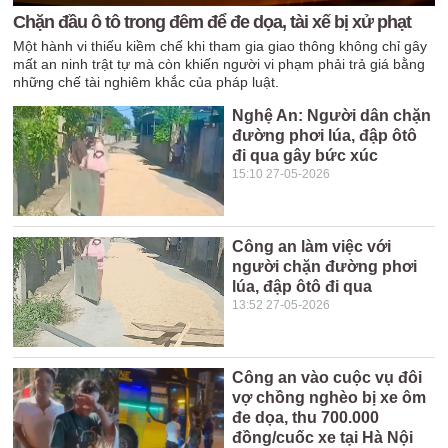
Chặn đầu ô tô trong đêm để đe dọa, tài xế bị xử phạt
Một hành vi thiếu kiềm chế khi tham gia giao thông không chỉ gây
mất an ninh trật tự mà còn khiến người vi phạm phải trả giá bằng
những chế tài nghiêm khắc của pháp luật.
Nghệ An: Người dân chặn
đường phơi lúa, đập ôtô
đi qua gây bức xúc
15:10 27-05-2026
Công an làm việc với
người chặn đường phơi
lúa, đập ôtô đi qua
13:52 27-05-2026
Công an vào cuộc vụ đôi
vợ chồng nghèo bị xe ôm
đe dọa, thu 700.000
đồng/cuốc xe tại Hà Nội