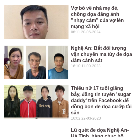
Vợ bỏ về nhà mẹ đẻ,
chồng dọa đăng ảnh
"nhạy cảm" của vợ lên
mạng xã hội
08:11 20-06-2024
Nghệ An: Bắt đối tượng
vận chuyển ma túy đe dọa
đâm cảnh sát
16:10 11-09-2023
Thiếu nữ 17 tuổi giăng
bẫy, đăng tin tuyển 'sugar
daddy' trên Facebook để
đồng bọn đe dọa cướp tài
sản
16:02 22-03-2023
Lũ quét đe dọa Nghệ An-
Hà Tĩnh, hàng chục hồ