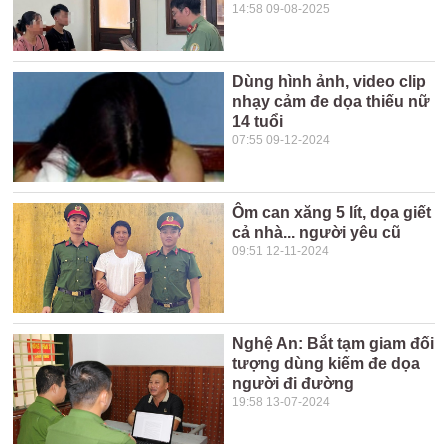
14:58 09-08-2025
Dùng hình ảnh, video clip
nhạy cảm đe dọa thiếu nữ
14 tuổi
07:55 09-12-2024
Ôm can xăng 5 lít, dọa giết
cả nhà... người yêu cũ
09:51 12-11-2024
Nghệ An: Bắt tạm giam đối
tượng dùng kiếm đe dọa
người đi đường
19:58 13-07-2024