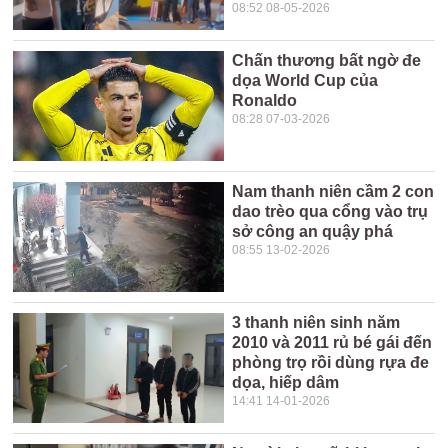
08:52 08-05-2026
Chấn thương bất ngờ đe
dọa World Cup của
Ronaldo
08:28 07-03-2026
Nam thanh niên cầm 2 con
dao trèo qua cổng vào trụ
sở công an quậy phá
08:55 13-02-2026
3 thanh niên sinh năm
2010 và 2011 rủ bé gái đến
phòng trọ rồi dùng rựa đe
dọa, hiếp dâm
14:41 14-01-2026