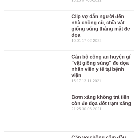
13:23 07-03-2022
Clip vợ dẫn người đến
nhà chồng cũ, chĩa vật
giống súng thẳng mặt đe
dọa
10:01 17-02-2022
Cán bộ công an huyện gí
"vật giống súng" đe dọa
nhân viên y tế tại bệnh
viện
15:17 13-11-2021
Bơm xăng không trả tiền
còn đe dọa đốt trạm xăng
21:25 30-06-2021
Cặp vợ chồng cầm đầu