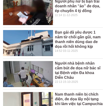
Người phụ nữ bị bạn trai
doanh nhân “ảo” đe dọa,
ép chuyển 4 tỷ đồng
11:14 11-12-2025
Bạn gái đã yêu được 1
năm từ chối gần gũi, nam
thanh niên dùng dao đe
dọa rồi hối không kịp
14:52 03-11-2025
Người nhà bệnh nhân
cầm bút đe dọa nữ bác sĩ
tại Bệnh viện Đa khoa
Diễn Châu
22:13 15-10-2025
Nam thanh niên bị chích
điện, đe dọa lấy nội tạng
khi làm việc tại Campuchia