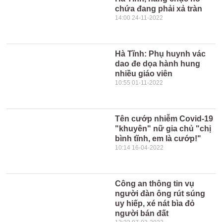
chứa đang phải xả tràn
14:00 24-11-2022
Hà Tĩnh: Phụ huynh vác
dao đe dọa hành hung
nhiều giáo viên
10:55 01-11-2022
Tên cướp nhiễm Covid-19
"khuyên" nữ gia chủ "chị
bình tĩnh, em là cướp!"
10:14 16-04-2022
Công an thông tin vụ
người đàn ông rút súng
uy hiếp, xé nát bìa đỏ
người bán đất