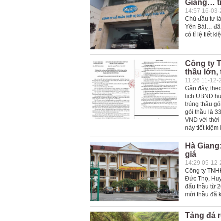
Giang… ti
14:57 16-03
Chủ đầu tư l
Yên Bái… đã 
có tỉ lệ tiết
Công ty T
thầu lớn, 
11:26 11-12-
Gần đây, th
tịch UBND hu
trúng thầu gó
gói thầu là 
VND với thời 
này tiết kiệm
Hà Giang:
giá
14:29 05-12
Công ty TNHH 
Đức Thọ, Huy
đấu thầu từ 2
mời thầu đã 
Tảng đá rơ