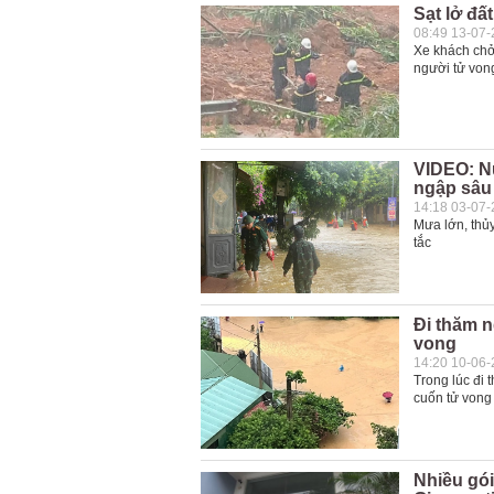
Sạt lở đấ
08:49 13-07
Xe khách chở 
người tử vong
VIDEO: Nư
ngập sâu
14:18 03-07
Mưa lớn, thủy
tắc
Đi thăm n
vong
14:20 10-06
Trong lúc đi 
cuốn tử vong
Nhiều gói