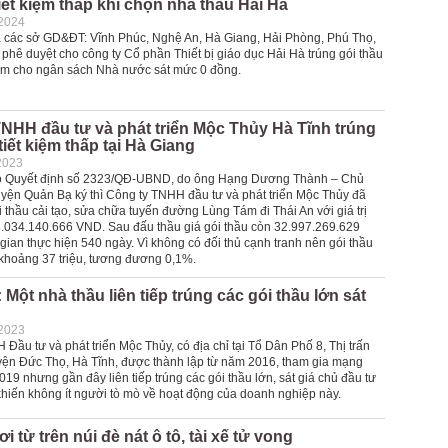
ết kiệm thấp khi chọn nhà thầu Hải Hà
-2024
à các sở GD&ĐT: Vĩnh Phúc, Nghệ An, Hà Giang, Hải Phòng, Phú Thọ,
phê duyệt cho công ty Cổ phần Thiết bị giáo dục Hải Hà trúng gói thầu
 kiệm cho ngân sách Nhà nước sát mức 0 đồng.
NHH đầu tư và phát triển Mộc Thủy Hà Tĩnh trúng
tiết kiệm thấp tại Hà Giang
2023
eo Quyết định số 2323/QĐ-UBND, do ông Hạng Dương Thành – Chủ
yện Quản Bạ ký thì Công ty TNHH đầu tư và phát triển Mộc Thủy đã
i thầu cải tạo, sửa chữa tuyến đường Lùng Tám đi Thái An với giá trị
33.034.140.666 VND. Sau đấu thầu giá gói thầu còn 32.997.269.629
gian thực hiện 540 ngày. Vì không có đối thủ cạnh tranh nên gói thầu
 khoảng 37 triệu, tương đương 0,1%.
 Một nhà thầu liên tiếp trúng các gói thầu lớn sát
-2023
Đầu tư và phát triển Mộc Thủy, có địa chỉ tại Tổ Dân Phố 8, Thị trấn
ện Đức Thọ, Hà Tĩnh, được thành lập từ năm 2016, tham gia mạng
019 nhưng gần đây liên tiếp trúng các gói thầu lớn, sát giá chủ đầu tư
khiến không ít người tò mò về hoạt động của doanh nghiệp này.
i từ trên núi đè nát ô tô, tài xế tử vong