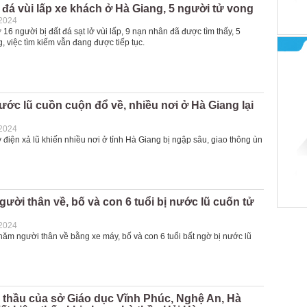
t đá vùi lấp xe khách ở Hà Giang, 5 người tử vong
-2024
16 người bị đất đá sạt lở vùi lấp, 9 nạn nhân đã được tìm thấy, 5
, việc tìm kiếm vẫn đang được tiếp tục.
ớc lũ cuồn cuộn đổ về, nhiều nơi ở Hà Giang lại
-2024
 điện xả lũ khiến nhiều nơi ở tỉnh Hà Giang bị ngập sâu, giao thông ùn
gười thân về, bố và con 6 tuổi bị nước lũ cuốn tử
-2024
thăm người thân về bằng xe máy, bố và con 6 tuổi bất ngờ bị nước lũ
 thầu của sở Giáo dục Vĩnh Phúc, Nghệ An, Hà