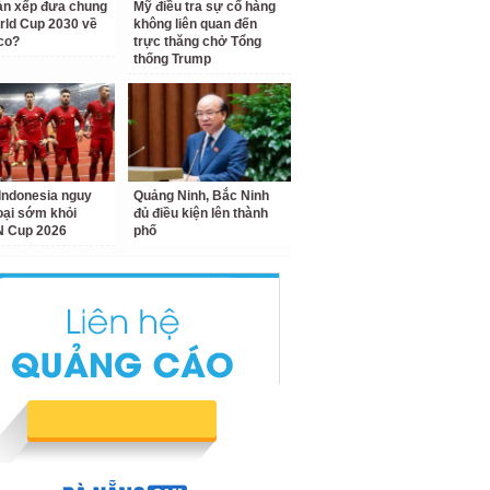
àn xếp đưa chung
Mỹ điều tra sự cố hàng
rld Cup 2030 về
không liên quan đến
co?
trực thăng chở Tổng
thống Trump
Indonesia nguy
Quảng Ninh, Bắc Ninh
loại sớm khỏi
đủ điều kiện lên thành
 Cup 2026
phố