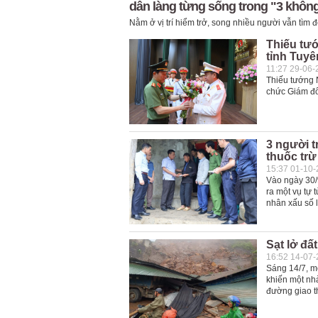
dân làng từng sống trong "3 khôn
Nằm ở vị trí hiểm trở, song nhiều người vẫn tìm 
Thiếu tư
tỉnh Tuy
11:27 29-06-
Thiếu tướng 
chức Giám đố
3 người t
thuốc trừ
15:37 01-10
Vào ngày 30/
ra một vụ tự 
nhân xấu số 
Sạt lở đấ
16:52 14-07
Sáng 14/7, mộ
khiến một nhà
đường giao th