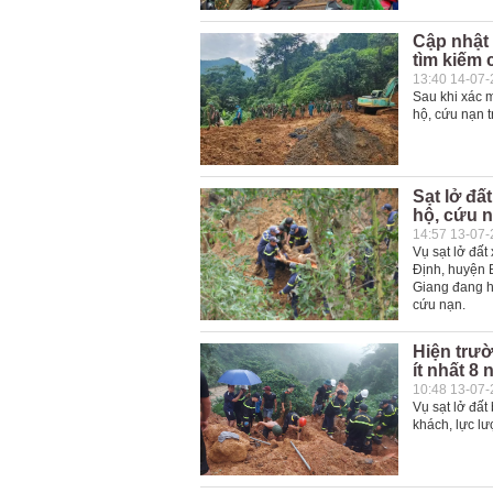
Cập nhật 
tìm kiếm 
13:40 14-07
Sau khi xác m
hộ, cứu nạn t
Sạt lở đấ
hộ, cứu 
14:57 13-07
Vụ sạt lở đấ
Định, huyện 
Giang đang h
cứu nạn.
Hiện trườ
ít nhất 8
10:48 13-07
Vụ sạt lở đất
khách, lực lư