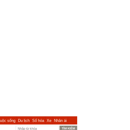
uộc sống
Du lịch
Số hóa
Xe
Nhân ái