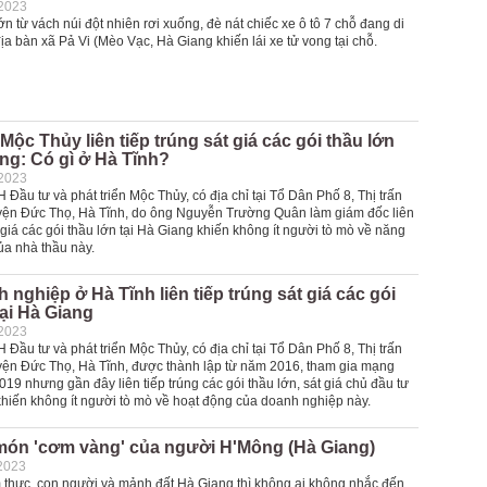
-2023
ớn từ vách núi đột nhiên rơi xuống, đè nát chiếc xe ô tô 7 chỗ đang di
a bàn xã Pả Vi (Mèo Vạc, Hà Giang khiến lái xe tử vong tại chỗ.
Mộc Thủy liên tiếp trúng sát giá các gói thầu lớn
ang: Có gì ở Hà Tĩnh?
-2023
Đầu tư và phát triển Mộc Thủy, có địa chỉ tại Tổ Dân Phố 8, Thị trấn
ện Đức Thọ, Hà Tĩnh, do ông Nguyễn Trường Quân làm giám đốc liên
t giá các gói thầu lớn tại Hà Giang khiến không ít người tò mò về năng
ủa nhà thầu này.
 nghiệp ở Hà Tĩnh liên tiếp trúng sát giá các gói
tại Hà Giang
-2023
Đầu tư và phát triển Mộc Thủy, có địa chỉ tại Tổ Dân Phố 8, Thị trấn
ện Đức Thọ, Hà Tĩnh, được thành lập từ năm 2016, tham gia mạng
019 nhưng gần đây liên tiếp trúng các gói thầu lớn, sát giá chủ đầu tư
khiến không ít người tò mò về hoạt động của doanh nghiệp này.
món 'cơm vàng' của người H'Mông (Hà Giang)
2023
m thực, con người và mảnh đất Hà Giang thì không ai không nhắc đến