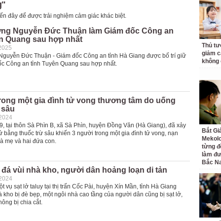
g"
đến đây để được trải nghiệm cảm giác khác biệt.
ớng Nguyễn Đức Thuận làm Giám đốc Công an
ên Quang sau hợp nhất
Thủ tư
2025
giảm cá
Nguyễn Đức Thuận - Giám đốc Công an tỉnh Hà Giang được bố trí giữ
không 
c Công an tỉnh Tuyên Quang sau hợp nhất.
rong một gia đình tử vong thương tâm do uống
 sâu
-2024
9, tại thôn Sà Phìn B, xã Sà Phìn, huyện Đồng Văn (Hà Giang), đã xảy
Bắt Gi
tử bằng thuốc trừ sâu khiến 3 người trong một gia đình tử vong, nạn
Mekolo
là mẹ và hai đứa con.
từng đ
làm đư
Bắc N
t đá vùi nhà kho, người dân hoảng loạn di tản
-2024
t vụ sạt lở taluy tại thị trấn Cốc Pài, huyện Xín Mần, tỉnh Hà Giang
 kho bị đè bẹp, một ngôi nhà cao tầng của người dân cũng bị sạt lở,
ông bị chia cắt.