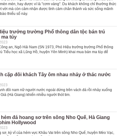
mèn mén, hay được ví là "cơm vàng". Du khách không chỉ thưởng thức
ệt vời mà còn cảm nhận được tình cảm chân thành và sức sống mãnh
 bào thiểu số này.
iệu trưởng trường Phổ thông dân tộc bán trú
 ma túy
-2023
Công an, Ngô Hải Nam (SN 1973, Phó Hiệu trưởng trường Phổ thông
trú Tiểu học xã Lũng Hồ, huyện Yên Minh) khai mua bán ma túy để
h cặp đôi khách Tây ôm nhau nhảy ở thác nước
-2023
nh đôi nam nữ người nước ngoài đứng trên vách đá rồi nhảy xuống
Già (Hà Giang) khiến nhiều người thót tim.
n hẻm đá hoang sơ trên sông Nho Quế, Hà Giang
phim Hollywood
-2023
 sơ, kỳ vĩ của hẻm vực Khâu Vai trên sông Nho Quế, huyện Mèo Vạc,