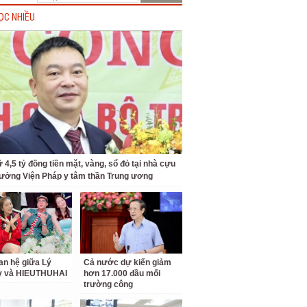
ỌC NHIỀU
 4,5 tỷ đồng tiền mặt, vàng, sổ đỏ tại nhà cựu
rưởng Viện Pháp y tâm thần Trung ương
an hệ giữa Lý
Cả nước dự kiến giảm
ỳ và HIEUTHUHAI
hơn 17.000 đầu mối
trường công