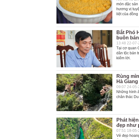
món đặc sản 
hương vị tuy
liệt của đồng
Bắt Phó H
buôn bán
13:48 22-07
Tại cơ quan 
dân tộc bán 
kiếm lời.
Rùng mìn
Hà Giang
09:07 24-05
Những hình ả
chân thác Du 
Phát hiệ
đẹp như 
07:51 18-05
Vẻ đẹp hoang