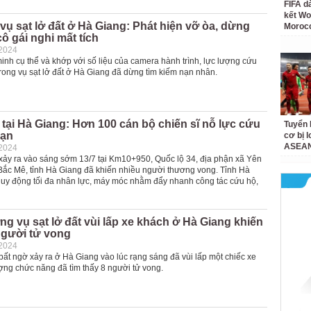
FIFA d
kết Wo
vụ sạt lở đất ở Hà Giang: Phát hiện vỡ òa, dừng
Moroc
cô gái nghi mất tích
-2024
inh cụ thể và khớp với số liệu của camera hành trình, lực lượng cứu
rong vụ sạt lở đất ở Hà Giang đã dừng tìm kiếm nạn nhân.
t tại Hà Giang: Hơn 100 cán bộ chiến sĩ nỗ lực cứu
Tuyển 
nạn
cơ bị 
ASEAN
-2024
t xảy ra vào sáng sớm 13/7 tại Km10+950, Quốc lộ 34, địa phận xã Yên
Bắc Mê, tỉnh Hà Giang đã khiến nhiều người thương vong. Tỉnh Hà
uy động tối đa nhân lực, máy móc nhằm đẩy nhanh công tác cứu hộ,
ng vụ sạt lở đất vùi lấp xe khách ở Hà Giang khiến
 người tử vong
-2024
 bất ngờ xảy ra ở Hà Giang vào lúc rạng sáng đã vùi lấp một chiếc xe
ợng chức năng đã tìm thấy 8 người tử vong.