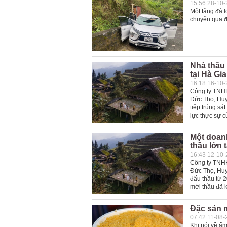
15:56 28-10
Một tảng đá l
chuyển qua đị
Nhà thầu 
tại Hà Gi
16:18 16-10
Công ty TNHH 
Đức Thọ, Huy
tiếp trúng sá
lực thực sự c
Một doanh
thầu lớn 
16:43 12-10
Công ty TNHH 
Đức Thọ, Huy
đấu thầu từ 2
mời thầu đã 
Đặc sản 
07:42 11-08-
Khi nói về ẩ