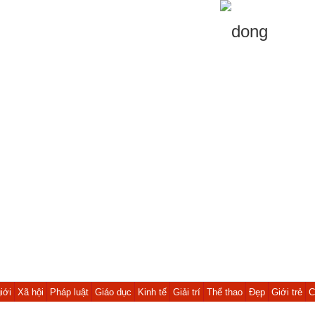
iới
Xã hội
Pháp luật
Giáo dục
Kinh tế
Giải trí
Thể thao
Đẹp
Giới trẻ
C