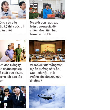
ớng yêu cầu
Mẹ giết con ruột, tạo
c kỳ thi, cuộc thi
hiện trường giả để
cần thiết
chiếm đoạt tiền bảo
hiểm hơn 4,1 tỉ
ám đốc Công ty
Vì sao đề xuất tăng vốn
r, doanh nghiệp
dự án đường sắt Lào
ề xuất 100 tỉ USD
Cai – Hà Nội – Hải
ờng sắt cao tốc
Phòng lên gần 290.000
am
tỷ đồng?