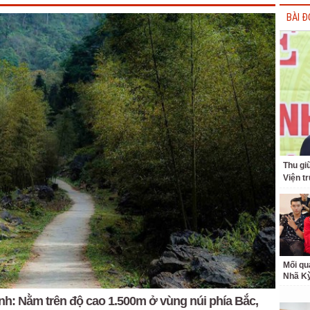
BÀI Đ
Thu giữ
Viện t
Mối qu
Nhã K
nh: Nằm trên độ cao 1.500m ở vùng núi phía Bắc,