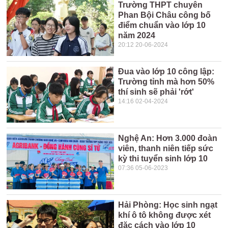
Trường THPT chuyên
Phan Bội Châu công bố
điểm chuẩn vào lớp 10
năm 2024
20:12 20-06-2024
Đua vào lớp 10 công lập:
Trường tỉnh mà hơn 50%
thí sinh sẽ phải 'rớt'
14:16 02-04-2024
Nghệ An: Hơn 3.000 đoàn
viên, thanh niên tiếp sức
kỳ thi tuyển sinh lớp 10
07:36 05-06-2023
Hải Phòng: Học sinh ngạt
khí ô tô không được xét
đặc cách vào lớp 10