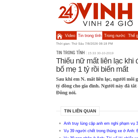
Video
Tin trong tỉnh
Trong nước
Thế g
Thời gian:
Thứ Sáu 7/8/2026 08:19 PM
TIN TRONG TỈNH
15:33 30-10-2019
Thiếu nữ mất liên lạc khi đ
bố mẹ 1 tỷ rồi biến mất
Sau khi em N. mất liên lạc, người môi g
tỷ đồng cho gia đình. Người này đã tắt
Đông nói.
TIN LIÊN QUAN
Anh truy lùng cặp anh em nghi phạm vụ 
Vụ 39 người chết trong thùng xe ở Anh: 