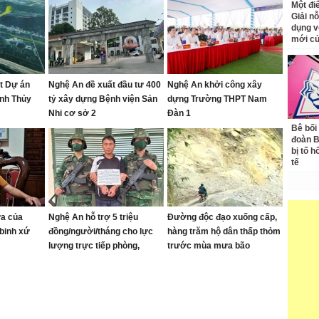
Một đ
Giải nỗ
dụng v
mới củ
ạt Dự án
Nghệ An đề xuất đầu tư 400
Nghệ An khởi công xây
anh Thủy
tỷ xây dựng Bệnh viện Sản
dựng Trường THPT Nam
Nhi cơ sở 2
Đàn 1
Bê bối
đoàn 
bị tố h
tế
ửa của
Nghệ An hỗ trợ 5 triệu
Đường độc đạo xuống cấp,
binh xứ
đồng/người/tháng cho lực
hàng trăm hộ dân thấp thỏm
lượng trực tiếp phòng,
trước mùa mưa bão
chống ma túy