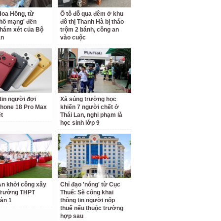
oa Hồng, từ
Ô tô đỗ qua đêm ở khu
 hồ mạng' đến
đô thị Thanh Hà bị tháo
hám xét của Bộ
trộm 2 bánh, công an
an
vào cuộc
tin người đợi
Xả súng trường học
hone 18 Pro Max
khiến 7 người chết ở
ết
Thái Lan, nghi phạm là
học sinh lớp 9
n khởi công xây
Chỉ đạo 'nóng' từ Cục
Trường THPT
Thuế: Sẽ công khai
àn 1
thông tin người nộp
thuế nếu thuộc trường
hợp sau