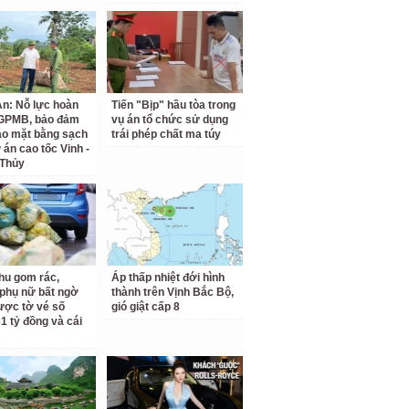
n: Nỗ lực hoàn
Tiến "Bịp" hầu tòa trong
 GPMB, bảo đảm
vụ án tổ chức sử dụng
ao mặt bằng sạch
trái phép chất ma túy
 án cao tốc Vinh -
 Thủy
hu gom rác,
Áp thấp nhiệt đới hình
phụ nữ bất ngờ
thành trên Vịnh Bắc Bộ,
ược tờ vé số
gió giật cấp 8
31 tỷ đồng và cái