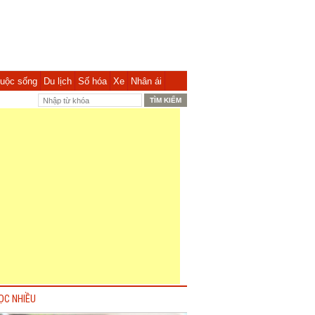
uộc sống
Du lịch
Số hóa
Xe
Nhân ái
ỌC NHIỀU