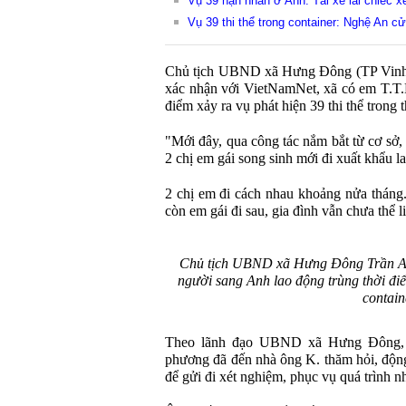
Vụ 39 nạn nhân ở Anh: Tài xế lái chiếc xe
Vụ 39 thi thể trong container: Nghệ An 
Chủ tịch UBND xã Hưng Đông (TP Vinh,
xác nhận với VietNamNet, xã có em T.T.N
điểm xảy ra vụ phát hiện 39 thi thể trong 
"Mới đây, qua công tác nắm bắt từ cơ sở,
2 chị em gái song sinh mới đi xuất khẩu l
2 chị em đi cách nhau khoảng nửa tháng.
còn em gái đi sau, gia đình vẫn chưa thể l
Chủ tịch UBND xã Hưng Đông Trần Anh
người sang Anh lao động trùng thời điể
contain
Theo lãnh đạo UBND xã Hưng Đông, t
phương đã đến nhà ông K. thăm hỏi, động
để gửi đi xét nghiệm, phục vụ quá trình 