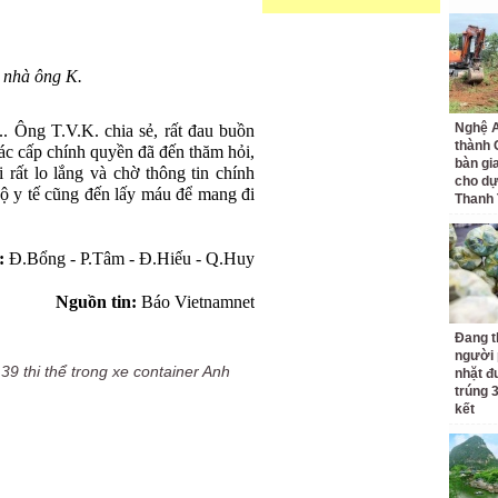
 nhà ông K.
Nghệ A
 Ông T.V.K. chia sẻ, rất đau buồn
thành
Các cấp chính quyền đã đến thăm hỏi,
bàn gi
i rất lo lắng và chờ thông tin chính
cho dự
bộ y tế cũng đến lấy máu để mang đi
Thanh
:
Đ.Bổng - P.Tâm - Đ.Hiếu - Q.Huy
Nguồn tin:
Báo Vietnamnet
Đang t
người 
,
39 thi thể trong xe container Anh
nhặt đ
trúng 
kết