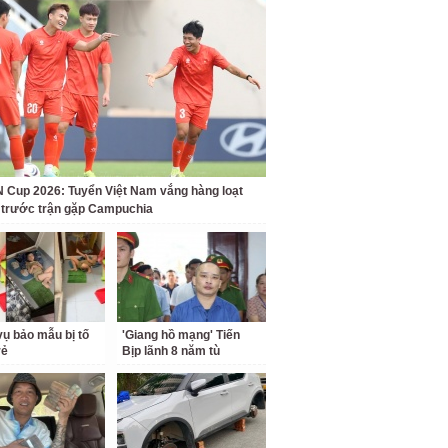
Cup 2026: Tuyển Việt Nam vắng hàng loạt
t trước trận gặp Campuchia
ụ bảo mẫu bị tố
'Giang hồ mạng' Tiến
rẻ
Bịp lãnh 8 năm tù