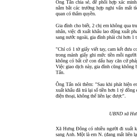
Ông Tấn chia sẻ, để phối hợp xác minh 
nắm bắt các trường hợp nghi vấn mất tí
quan có thẩm quyền.
Gia đình cho biết, 2 chị em không qua tr
nhân, việc đi xuất khẩu lao động xuất ph
sang nước ngoài, gia đình phải chi hơn 1 t
"Chỉ có 1 tờ giấy viết tay, cam kết đưa 
trong mảnh giấy ghi mức tiền mỗi người 
không có bất cứ con dấu hay căn cứ phá
Việc giao dịch này, gia đình cũng không 
Tấn.
Ông Tấn nói thêm: "Sau khi phát hiện em
xuất khẩu đã trả lại số tiền hơn 1 tỷ đồng
điện thoại, không thể liên lạc được".
UBND xã Hư
Xã Hưng Đông có nhiều người đi xuất k
sang Anh. Một là em N. (đang mất liên lạ