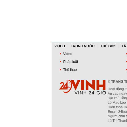
VIDEO
TRONG NƯỚC
THẾ GIỚI
XÃ
Video
Pháp luật
Thể thao
®
TRANG TH
Hoạt động t
An cấp ngày
Địa chỉ: Tầ
Lê Mao kéo 
Điện thoại l
Email: 24ho
Người chịu 
Lê Thị Than