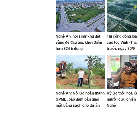
Nghệ An ‘hồi sinh’ khu đất
Thi công đồng lo
vàng để đấu giá, khởi điểm
cao tốc Vinh -Th
hơn 824 tỉ đồng
trước ngày 30/9
Nghệ An: Nỗ lực hoàn thành
Ký ức thời hoa l
GPMB, bảo đảm bàn giao
người cựu chiến 
mặt bằng sạch cho dự án
Nghệ
cao tốc Vinh - Thanh Thủy