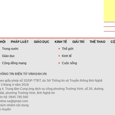
 HỘI
PHÁP LUẬT
GIÁO DỤC
KINH TẾ
GIẢI TRÍ
THỂ THAO
CỘ
Trong nước
Thế giới
Giáo dục
Kinh tế
Cộng đồng mạng
Cuộc sống
ÔNG TIN ĐIỆN TỬ VINH24H.VN
heo giấy phép số 32/GP-TTĐT, do Sở Thông tin và Truyền thông tỉnh Nghệ
 3 tháng 4 năm 2018
ng 4, Trung tâm Cung ứng dịch vụ công phường Trường Vinh, số 26, đường
dài, phường Trường Vinh, tỉnh Nghệ An
iên hệ: 0945.795.560
nline.na@gmail.com
trách nhiệm nội dung:
h Huyền