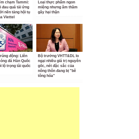
iểm chạm Tammi:
Loại thực phẩm ngon
i đau quá tải ứng
miệng nhưng âm thầm
ới nền tảng hội tụ
gây hại thận
a Viettel
 rúng động: Liên
Bộ trưởng VHTT&DL lo
Bóng đá Hàn Quốc
ngại nhiều giá trị nguyên
ối lộ trọng tài quốc
gốc, nét đặc sắc của
nông thôn đang bị "bê
tông hóa"