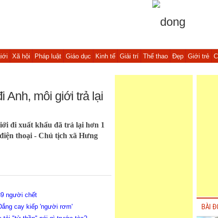
iới
Xã hội
Pháp luật
Giáo dục
Kinh tế
Giải trí
Thể thao
Đẹp
Giới trẻ
C
i Anh, môi giới trả lại
iới đi xuất khẩu đã trả lại hơn 1
 điện thoại - Chủ tịch xã Hưng
39 người chết
Đắng cay kiếp 'người rơm'
BÀI Đ