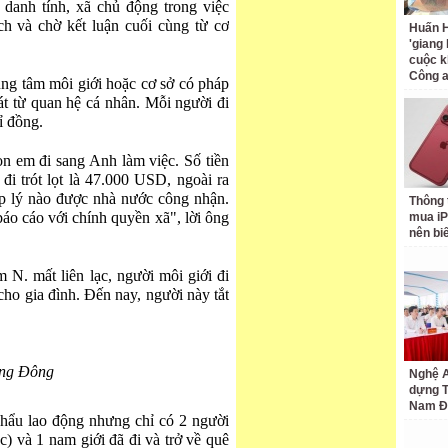
danh tính, xã chủ động trong việc
ch và chờ kết luận cuối cùng từ cơ
Huấn H
'giang
cuộc k
Công 
ung tâm môi giới hoặc cơ sở có pháp
át từ quan hệ cá nhân. Mỗi người đi
ỉ đồng.
con em đi sang Anh làm việc. Số tiền
đi trót lọt là 47.000 USD, ngoài ra
p lý nào được nhà nước công nhận.
Thông 
báo cáo với chính quyền xã", lời ông
mua iP
nên bi
 N. mất liên lạc, người môi giới đi
 cho gia đình. Đến nay, người này tắt
ng Đông
Nghệ A
dựng 
Nam Đ
hẩu lao động nhưng chỉ có 2 người
c) và 1 nam giới đã đi và trở về quê