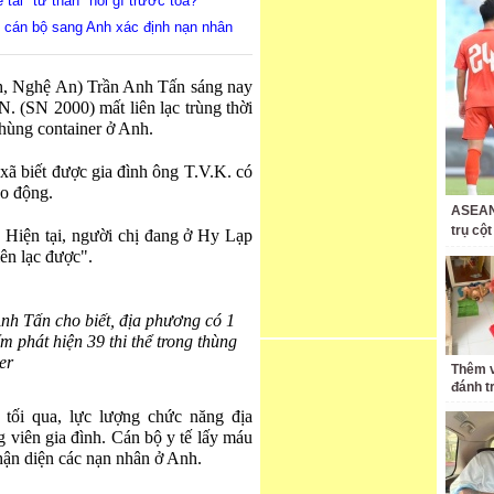
 tải "tử thần" nói gì trước tòa?
cử cán bộ sang Anh xác định nạn nhân
 Nghệ An) Trần Anh Tấn sáng nay
. (SN 2000) mất liên lạc trùng thời
thùng container ở Anh.
 xã biết được gia đình ông T.V.K. có
ao động.
ASEAN 
trụ cộ
 Hiện tại, người chị đang ở Hy Lạp
iên lạc được".
 Tấn cho biết, địa phương có 1
m phát hiện 39 thi thể trong thùng
er
Thêm v
đánh t
ối qua, lực lượng chức năng địa
 viên gia đình. Cán bộ y tế lấy máu
nhận diện các nạn nhân ở Anh.