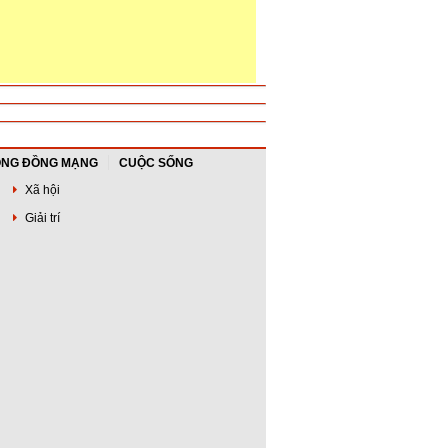
NG ĐỒNG MẠNG
CUỘC SỐNG
Xã hội
Giải trí