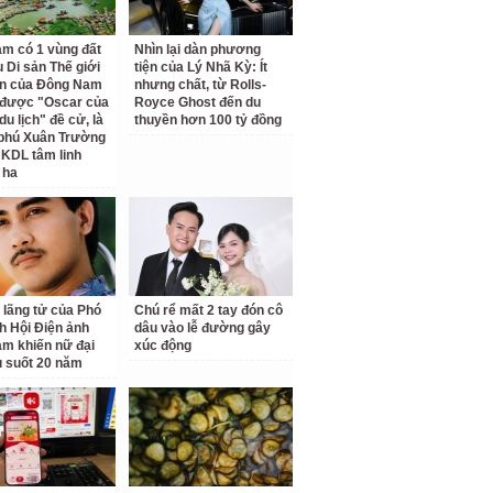
am có 1 vùng đất
Nhìn lại dàn phương
 Di sản Thế giới
tiện của Lý Nhã Kỳ: Ít
ên của Đông Nam
nhưng chất, từ Rolls-
 được "Oscar của
Royce Ghost đến du
u lịch" đề cử, là
thuyền hơn 100 tỷ đồng
 phú Xuân Trường
 KDL tâm linh
 ha
 lãng tử của Phó
Chú rể mất 2 tay đón cô
ch Hội Điện ảnh
dâu vào lễ đường gây
am khiến nữ đại
xúc động
u suốt 20 năm