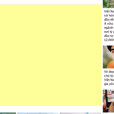
Việt N
sở hữu
đầu ti
Á vừa
ngành d
nơi tỷ
đầu tư
12.000
Vẻ đẹp
chủ tị
Việt N
gia yê