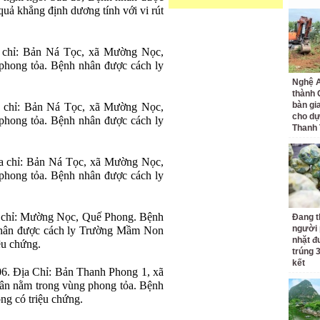
ả khẳng định dương tính với vi rút
a chỉ: Bản Ná Tọc, xã Mường Nọc,
hong tỏa. Bệnh nhân được cách ly
Nghệ A
thành
bàn gi
a chỉ: Bản Ná Tọc, xã Mường Nọc,
cho dự
hong tỏa. Bệnh nhân được cách ly
Thanh
ịa chỉ: Bản Ná Tọc, xã Mường Nọc,
hong tỏa. Bệnh nhân được cách ly
a chỉ: Mường Nọc, Quế Phong. Bệnh
Đang t
người 
nhân được cách ly Trường Mầm Non
nhặt đ
ệu chứng.
trúng 
kết
6. Địa Chỉ: Bản Thanh Phong 1, xã
n nằm trong vùng phong tỏa. Bệnh
ng có triệu chứng.