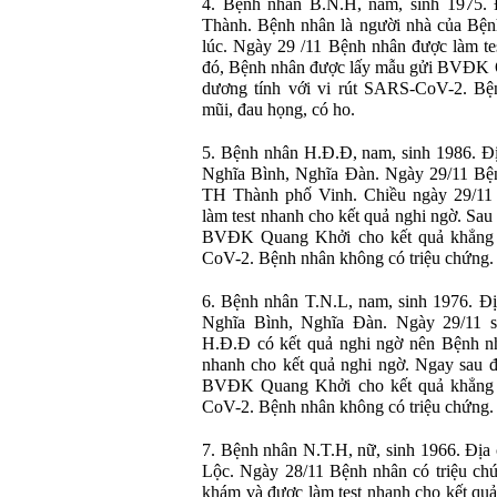
4. Bệnh nhân B.N.H, nam, sinh 1975. 
Thành. Bệnh nhân là người nhà của Bện
lúc. Ngày 29 /11 Bệnh nhân được làm te
đó, Bệnh nhân được lấy mẫu gửi BVĐK Q
dương tính với vi rút SARS-CoV-2. Bện
mũi, đau họng, có ho.
5. Bệnh nhân H.Đ.Đ, nam, sinh 1986. Đị
Nghĩa Bình, Nghĩa Đàn. Ngày 29/11 Bện
TH Thành phố Vinh. Chiều ngày 29/1
làm test nhanh cho kết quả nghi ngờ. Sau
BVĐK Quang Khởi cho kết quả khẳng đ
CoV-2. Bệnh nhân không có triệu chứng.
6. Bệnh nhân T.N.L, nam, sinh 1976. Đị
Nghĩa Bình, Nghĩa Đàn. Ngày 29/11 s
H.Đ.Đ có kết quả nghi ngờ nên Bệnh n
nhanh cho kết quả nghi ngờ. Ngay sau đ
BVĐK Quang Khởi cho kết quả khẳng đ
CoV-2. Bệnh nhân không có triệu chứng.
7. Bệnh nhân N.T.H, nữ, sinh 1966. Địa
Lộc. Ngày 28/11 Bệnh nhân có triệu chứ
khám và được làm test nhanh cho kết qu