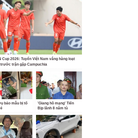
Cup 2026: Tuyển Việt Nam vắng hàng loạt
t trước trận gặp Campuchia
ụ bảo mẫu bị tố
'Giang hồ mạng' Tiến
rẻ
Bịp lãnh 8 năm tù