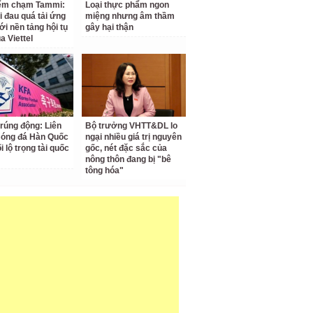
iểm chạm Tammi:
Loại thực phẩm ngon
i đau quá tải ứng
miệng nhưng âm thầm
ới nền tảng hội tụ
gây hại thận
a Viettel
 rúng động: Liên
Bộ trưởng VHTT&DL lo
Bóng đá Hàn Quốc
ngại nhiều giá trị nguyên
ối lộ trọng tài quốc
gốc, nét đặc sắc của
nông thôn đang bị "bê
tông hóa"