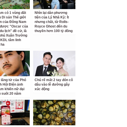
am có 1 vùng đất
Nhìn lại dàn phương
 Di sản Thế giới
tiện của Lý Nhã Kỳ: Ít
ên của Đông Nam
nhưng chất, từ Rolls-
 được "Oscar của
Royce Ghost đến du
u lịch" đề cử, là
thuyền hơn 100 tỷ đồng
 phú Xuân Trường
 KDL tâm linh
 ha
 lãng tử của Phó
Chú rể mất 2 tay đón cô
ch Hội Điện ảnh
dâu vào lễ đường gây
am khiến nữ đại
xúc động
u suốt 20 năm