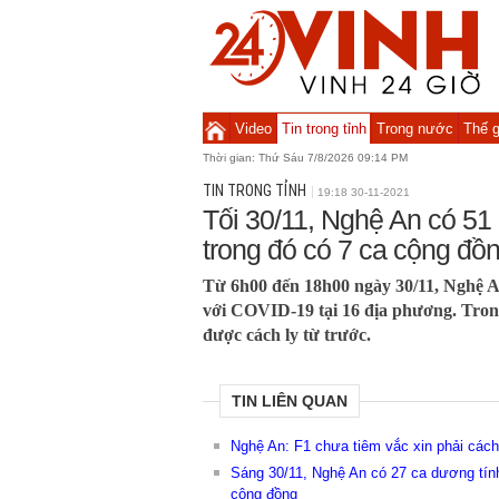
Video
Tin trong tỉnh
Trong nước
Thế g
Thời gian:
Thứ Sáu 7/8/2026 09:14 PM
TIN TRONG TỈNH
19:18 30-11-2021
Tối 30/11, Nghệ An có 5
trong đó có 7 ca cộng đồ
Từ 6h00 đến 18h00 ngày 30/11, Nghệ A
với COVID-19 tại 16 địa phương. Trong
được cách ly từ trước.
TIN LIÊN QUAN
Nghệ An: F1 chưa tiêm vắc xin phải cách 
Sáng 30/11, Nghệ An có 27 ca dương tín
cộng đồng