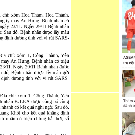
ịa chỉ: xóm Hoa Thám, Hoa Thành,
ng ty may An Hưng. Bệnh nhân có
ừ ngày 23/11. Ngày 29/11 Bệnh nhân
gờ. Sau đó, Bệnh nhân được lấy mẫu
 định dương tính với vi rút SARS-
 Địa chỉ: xóm 1, Công Thành, Yên
ASEAN 
 may An Hưng. Bệnh nhân có triệu
trụ cộ
y 23/11. Ngày 29/11 Bệnh nhân được
au đó, Bệnh nhân được lấy mẫu gửi
ịnh dương tính với vi rút SARS-
 Địa chỉ: xóm 1, Công Thành, Yên
h nhân B.T.P.A được công bố cùng
Thêm v
đánh t
 nhanh có kết quả nghi ngờ. Sau đó,
ang Khởi cho kết quả khẳng định
h nhân có triệu chứng hắt hơi, sổ