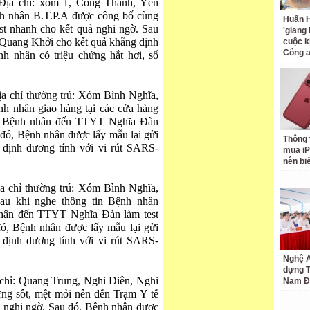
Địa chỉ: xóm 1, Công Thành, Yên
h nhân B.T.P.A được công bố cùng
Huấn H
st nhanh cho kết quả nghi ngờ. Sau
'giang
uang Khởi cho kết quả khẳng định
cuộc k
Công 
h nhân có triệu chứng hắt hơi, sổ
a chỉ thường trú: Xóm Bình Nghĩa,
h nhân giao hàng tại các cửa hàng
1 Bệnh nhân đến TTYT Nghĩa Đàn
 đó, Bệnh nhân được lấy mẫu lại gửi
Thông 
ịnh dương tính với vi rút SARS-
mua iP
nên bi
a chỉ thường trú: Xóm Bình Nghĩa,
au khi nghe thông tin Bệnh nhân
hân đến TTYT Nghĩa Đàn làm test
ó, Bệnh nhân được lấy mẫu lại gửi
ịnh dương tính với vi rút SARS-
Nghệ A
dựng 
 chỉ: Quang Trung, Nghi Diên, Nghi
Nam Đ
ng sôt, mệt mỏi nên đến Trạm Y tế
ả nghi ngờ. Sau đó, Bệnh nhân được