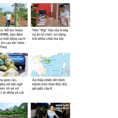
n: Nỗ lực hoàn
Tiến "Bịp" hầu tòa trong
 GPMB, bảo đảm
vụ án tổ chức sử dụng
ao mặt bằng sạch
trái phép chất ma túy
 án cao tốc Vinh -
 Thủy
hu gom rác,
Áp thấp nhiệt đới hình
phụ nữ bất ngờ
thành trên Vịnh Bắc Bộ,
ược tờ vé số
gió giật cấp 8
31 tỷ đồng và cái