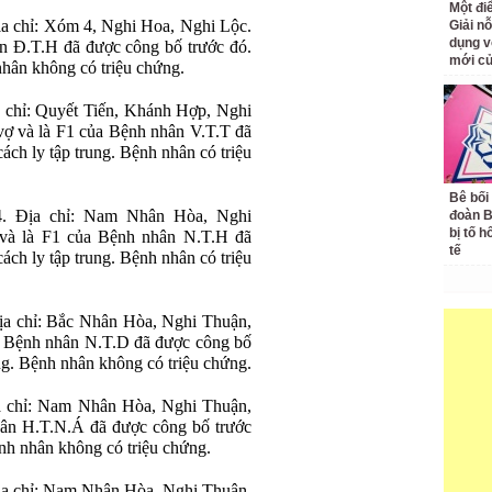
Một đ
ịa chỉ: Xóm 4, Nghi Hoa, Nghi Lộc.
Giải nỗ
dụng v
n Đ.T.H đã được công bố trước đó.
mới củ
nhân không có triệu chứng.
a chỉ: Quyết Tiến, Khánh Hợp, Nghi
vợ và là F1 của Bệnh nhân V.T.T đã
ch ly tập trung. Bệnh nhân có triệu
Bê bối
4. Địa chỉ: Nam Nhân Hòa, Nghi
đoàn 
bị tố h
và là F1 của Bệnh nhân N.T.H đã
tế
ch ly tập trung. Bệnh nhân có triệu
ịa chỉ: Bắc Nhân Hòa, Nghi Thuận,
a Bệnh nhân N.T.D đã được công bố
ng. Bệnh nhân không có triệu chứng.
ịa chỉ: Nam Nhân Hòa, Nghi Thuận,
ân H.T.N.Á đã được công bố trước
nh nhân không có triệu chứng.
ịa chỉ: Nam Nhân Hòa, Nghi Thuận,