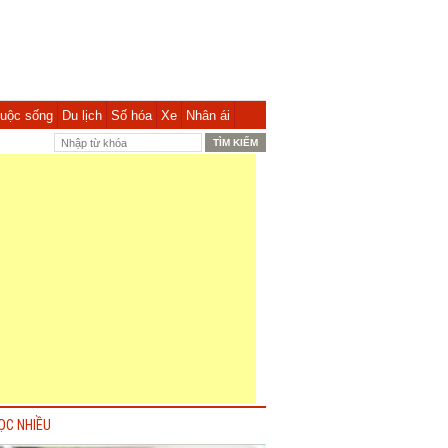
uộc sống
Du lịch
Số hóa
Xe
Nhân ái
ỌC NHIỀU