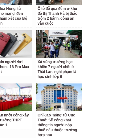
oa Hồng, từ
Ô tô đỗ qua đêm ở khu
 hồ mạng' đến
đô thị Thanh Hà bị tháo
hám xét của Bộ
trộm 2 bánh, công an
an
vào cuộc
tin người đợi
Xả súng trường học
hone 18 Pro Max
khiến 7 người chết ở
ết
Thái Lan, nghi phạm là
học sinh lớp 9
n khởi công xây
Chỉ đạo 'nóng' từ Cục
Trường THPT
Thuế: Sẽ công khai
àn 1
thông tin người nộp
thuế nếu thuộc trường
hợp sau