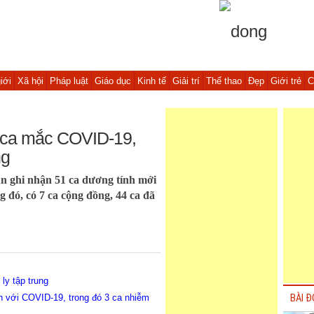
iới
Xã hội
Pháp luật
Giáo dục
Kinh tế
Giải trí
Thể thao
Đẹp
Giới trẻ
C
1 ca mắc COVID-19,
ng
n ghi nhận 51 ca dương tính mới
 đó, có 7 ca cộng đồng, 44 ca đã
ly tập trung
h với COVID-19, trong đó 3 ca nhiễm
BÀI Đ