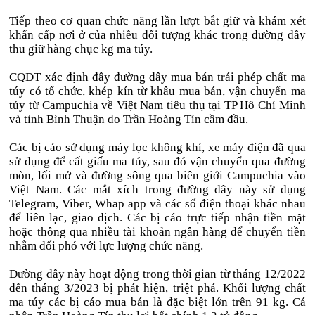
Tiếp theo cơ quan chức năng lần lượt bắt giữ và khám xét
khẩn cấp nơi ở của nhiều đối tượng khác trong đường dây
thu giữ hàng chục kg ma túy.
CQĐT xác định đây đường dây mua bán trái phép chất ma
túy có tổ chức, khép kín từ khâu mua bán, vận chuyển ma
túy từ Campuchia về Việt Nam tiêu thụ tại TP Hô Chí Minh
và tỉnh Bình Thuận do Trần Hoàng Tín cầm đầu.
Các bị cáo sử dụng máy lọc không khí, xe máy điện đã qua
sử dụng để cất giấu ma túy, sau đó vận chuyển qua đường
mòn, lối mở và đường sông qua biên giới Campuchia vào
Việt Nam. Các mắt xích trong đường dây này sử dụng
Telegram, Viber, Whap app và các số điện thoại khác nhau
để liên lạc, giao dịch. Các bị cáo trực tiếp nhận tiền mặt
hoặc thông qua nhiều tài khoản ngân hàng để chuyển tiền
nhằm đối phó với lực lượng chức năng.
Đường dây này hoạt động trong thời gian từ tháng 12/2022
đến tháng 3/2023 bị phát hiện, triệt phá. Khối lượng chất
ma túy các bị cáo mua bán là đặc biệt lớn trên 91 kg. Cá