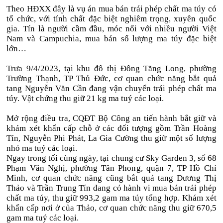
Theo HĐXX đây là vụ án mua bán trái phép chất ma túy có
tổ chức, với tính chất đặc biệt nghiêm trọng, xuyên quốc
gia. Tín là người cầm đầu, móc nối với nhiều người Việt
Nam và Campuchia, mua bán số lượng ma túy đặc biệt
lớn…
Trưa 9/4/2023, tại khu đô thị Đông Tăng Long, phường
Trường Thạnh, TP Thủ Đức, cơ quan chức năng bắt quả
tang Nguyễn Văn Cần đang vận chuyển trái phép chất ma
túy. Vật chứng thu giữ 21 kg ma tuý các loại.
Mở rộng điều tra, CQĐT Bộ Công an tiến hành bắt giữ và
khám xét khẩn cấp chỗ ở các đối tượng gồm Trần Hoàng
Tín, Nguyễn Phi Phát, La Gia Cường thu giữ một số lượng
nhỏ ma tuý các loại.
Ngay trong tối cùng ngày, tại chung cư Sky Garden 3, số 68
Phạm Văn Nghị, phường Tân Phong, quận 7, TP Hồ Chí
Minh, cơ quan chức năng cũng bắt quả tang Dương Thị
Thảo và Trần Trung Tín đang có hành vi mua bán trái phép
chất ma túy, thu giữ 993,2 gam ma túy tổng hợp. Khám xét
khẩn cấp nơi ở của Thảo, cơ quan chức năng thu giữ 670,5
gam ma tuý các loại.