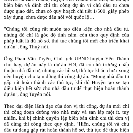
biên bản và đình chỉ thi công dự án vì chủ đầu tư chưa
được giao đất, chưa có quy hoạch chi tiết 1/500, giấy phép
xây dựng, chưa được đấu nối với quốc lộ…
"Chúng tôi cũng rất muốn tạo điều kiện cho nhà đầu tư,
nhưng đó chỉ là góc độ tình cảm, còn theo quy định của
pháp luật là đủ hồ sơ, thủ tục chúng tôi mới cho triển khai
dự án", ông Thuỳ nói.
Ông Phan Văn Tuyên, Chủ tịch UBND huyện Yên Thành
cho hay, dự án này là dự án FDI, đã có chủ trương chấp
thuận nhà đầu tư, nhưng các hồ sơ, thủ tục khác chưa xong
nên huyện cho tạm dừng thi công dự án. "Mong nhà đầu tư
gấp rút hoàn thành các thủ tục, khi đó Huyện tạo sẽ tạo
điều kiện hết sức cho nhà đầu tư để thực hiện hoàn thành
dự án", ông Tuyên nói.
Theo đại diện lãnh đạo của đơn vị thi công, dự án mới chỉ
thi công đoạn đường vào nhà máy và san lấp một ít, tuy
nhiên, khi bị chính quyền lập biên bản đình chỉ thì đơn vị
đã dừng thi công theo quy định. "Hiện, chúng tôi và chủ
đầu tư đang gấp rút hoàn thành hồ sơ, thủ tục để thực hiện