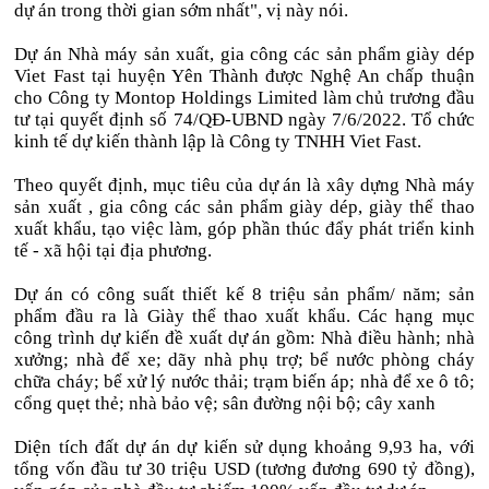
dự án trong thời gian sớm nhất", vị này nói.
Dự án Nhà máy sản xuất, gia công các sản phẩm giày dép
Viet Fast tại huyện Yên Thành được Nghệ An chấp thuận
cho Công ty Montop Holdings Limited làm chủ trương đầu
tư tại quyết định số 74/QĐ-UBND ngày 7/6/2022. Tổ chức
kinh tế dự kiến thành lập là Công ty TNHH Viet Fast.
Theo quyết định, mục tiêu của dự án là xây dựng Nhà máy
sản xuất , gia công các sản phẩm giày dép, giày thể thao
xuất khẩu, tạo việc làm, góp phần thúc đẩy phát triển kinh
tế - xã hội tại địa phương.
Dự án có công suất thiết kế 8 triệu sản phẩm/ năm; sản
phẩm đầu ra là Giày thể thao xuất khẩu. Các hạng mục
công trình dự kiến đề xuất dự án gồm: Nhà điều hành; nhà
xưởng; nhà để xe; dãy nhà phụ trợ; bể nước phòng cháy
chữa cháy; bể xử lý nước thải; trạm biến áp; nhà để xe ô tô;
cổng quẹt thẻ; nhà bảo vệ; sân đường nội bộ; cây xanh
Diện tích đất dự án dự kiến sử dụng khoảng 9,93 ha, với
tổng vốn đầu tư 30 triệu USD (tương đương 690 tỷ đồng),