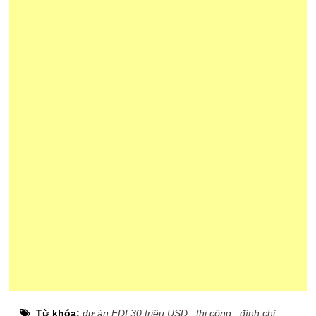
Từ khóa:
dự án FDI 30 triệu USD
,
thi công
,
đình chỉ
,