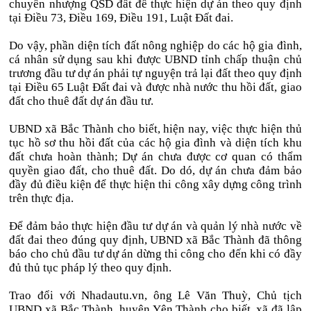
chuyển nhượng QSD đất để thực hiện dự án theo quy định
tại Điều 73, Điều 169, Điều 191, Luật Đất đai.
Do vậy, phần diện tích đất nông nghiệp do các hộ gia đình,
cá nhân sử dụng sau khi được UBND tỉnh chấp thuận chủ
trương đầu tư dự án phải tự nguyện trả lại đất theo quy định
tại Điều 65 Luật Đất đai và được nhà nước thu hồi đất, giao
đất cho thuê đất dự án đầu tư.
UBND xã Bắc Thành cho biết, hiện nay, việc thực hiện thủ
tục hồ sơ thu hồi đất của các hộ gia đình và diện tích khu
đất chưa hoàn thành; Dự án chưa được cơ quan có thẩm
quyền giao đất, cho thuê đất. Do dó, dự án chưa đảm bảo
đầy đủ điều kiện để thực hiện thi công xây dựng công trình
trên thực địa.
Để đảm bảo thực hiện đầu tư dự án và quản lý nhà nước về
đất đai theo đúng quy định, UBND xã Bắc Thành đã thông
báo cho chủ đầu tư dự án dừng thi công cho đến khi có đầy
đủ thủ tục pháp lý theo quy định.
Trao đổi với Nhadautu.vn, ông Lê Văn Thuỳ, Chủ tịch
UBND xã Bắc Thành, huyện Yên Thành cho biết, xã đã lập