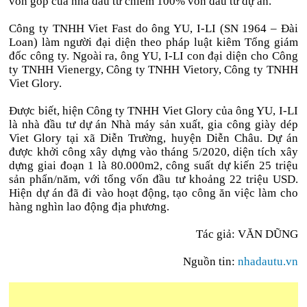
vốn góp của nhà đầu tư chiếm 100% vốn đầu tư dự án.
Công ty TNHH Viet Fast do ông YU, I-LI (SN 1964 – Đài
Loan) làm người đại diện theo pháp luật kiêm Tổng giám
đốc công ty. Ngoài ra, ông YU, I-LI con đại diện cho Công
ty TNHH Vienergy, Công ty TNHH Vietory, Công ty TNHH
Viet Glory.
Được biết, hiện Công ty TNHH Viet Glory của ông YU, I-LI
là nhà đầu tư dự án Nhà máy sản xuất, gia công giày dép
Viet Glory tại xã Diễn Trường, huyện Diễn Châu. Dự án
được khởi công xây dựng vào tháng 5/2020, diện tích xây
dựng giai đoạn 1 là 80.000m2, công suất dự kiến 25 triệu
sản phẩn/năm, với tổng vốn đầu tư khoảng 22 triệu USD.
Hiện dự án đã đi vào hoạt động, tạo công ăn việc làm cho
hàng nghìn lao động địa phương.
Tác giả: VĂN DŨNG
Nguồn tin:
nhadautu.vn