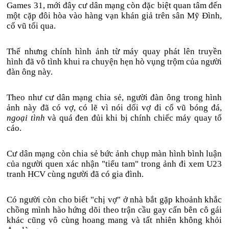
Games 31, mới đây cư dân mạng còn đặc biệt quan tâm đến
một cặp đôi hòa vào hàng vạn khán giả trên sân Mỹ Đình,
cổ vũ tối qua.
Thế nhưng chính hình ảnh từ máy quay phát lên truyền
hình đã vô tình khui ra chuyện hẹn hò vụng trộm của người
đàn ông này.
Theo như cư dân mạng chia sẻ, người đàn ông trong hình
ảnh này đã có vợ, có lẽ vì nói dối vợ đi cổ vũ bóng đá,
ngoại tình
và quá đen đủi khi bị chính chiếc máy quay tố
cáo.
Cư dân mạng còn chia sẻ bức ảnh chụp màn hình bình luận
của người quen xác nhận "tiểu tam" trong ảnh đi xem U23
tranh HCV cùng người đã có gia đình.
Có người còn cho biết "chị vợ" ở nhà bắt gặp khoảnh khắc
chồng mình hào hứng dõi theo trận cầu gay cấn bên cô gái
khác cũng vô cùng hoang mang và tất nhiên không khỏi