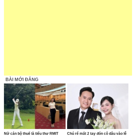
BÀI MỚI ĐĂNG
Nữ cán bộ thuế là tiểu thư RMIT
Chú rể mất 2 tay đón cô dâu vào lễ