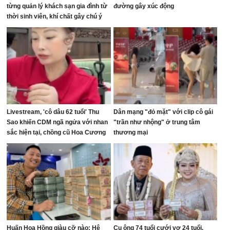
từng quản lý khách sạn gia đình từ
đường gây xúc động
thời sinh viên, khí chất gây chú ý
trên sân golf
Livestream, 'cô dâu 62 tuổi' Thu
Dân mạng "đỏ mặt" với clip cô gái
Sao khiến CDM ngã ngửa với nhan
"trần như nhộng" ở trung tâm
sắc hiện tại, chồng cũ Hoa Cương
thương mại
bị réo tên
Huấn Hoa Hồng giàu cỡ nào: Hệ
Cụ ông 74 tuổi cưới vợ 24 tuổi,