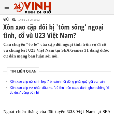
GIỚI TRẺ
14:51 23-05-2022
Xôn xao cặp đôi bị 'tóm sống' ngoại
tình, cổ vũ U23 Việt Nam?
Câu chuyện “éo le” của cặp đôi ngoại tình trốn vợ đi cổ
vũ chung kết U23 Việt Nam tại SEA Games 31 đang được
cư dân mạng bàn luận sôi nổi.
TIN LIÊN QUAN
Xôn xao clip nữ sinh lớp 7 bị đánh hội đồng phải quỳ gối van xin
Xôn xao clip vợ chặn đầu xe, 'cố thủ' trên capo đánh ghen chồng 'đi
đu đưa' cùng bồ nhí
Ngoài chiến thắng của đội tuyển
U23 Việt Nam
tại SEA