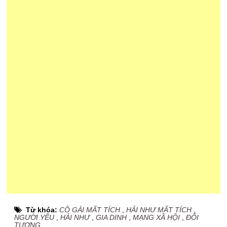
Từ khóa:
CÔ GÁI MẤT TÍCH
,
HẢI NHƯ MẤT TÍCH
,
NGƯỜI YÊU
,
HẢI NHƯ
,
GIA DINH
,
MẠNG XÃ HỘI
,
ĐỐI
TƯỢNG