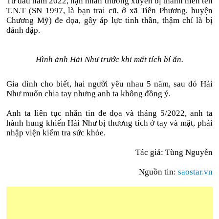
Từ đầu năm 2022, nạn nhân thường xuyên bị thanh niên tên
T.N.T (SN 1997, là bạn trai cũ, ở xã Tiên Phương, huyện
Chương Mỹ) đe dọa, gây áp lực tinh thần, thậm chí là bị
đánh đập.
Hình ảnh Hải Như trước khi mất tích bí ẩn.
Gia đình cho biết, hai người yêu nhau 5 năm, sau đó Hải
Như muốn chia tay nhưng anh ta không đồng ý.
Anh ta liên tục nhắn tin đe dọa và tháng 5/2022, anh ta
hành hung khiến Hải Như bị thương tích ở tay và mặt, phải
nhập viện kiểm tra sức khỏe.
Tác giả: Tùng Nguyễn
Nguồn tin:
saostar.vn