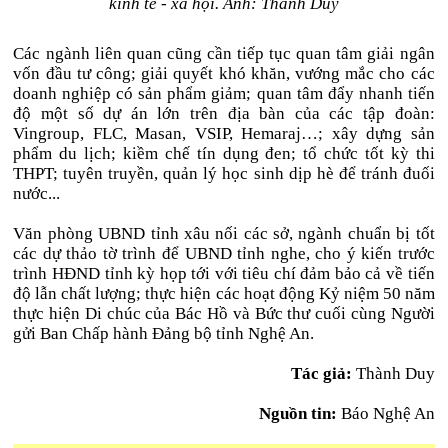
kinh tế - xã hội. Ảnh: Thành Duy
Các ngành liên quan cũng cần tiếp tục quan tâm giải ngân
vốn đầu tư công; giải quyết khó khăn, vướng mắc cho các
doanh nghiệp có sản phẩm giảm; quan tâm đẩy nhanh tiến
độ một số dự án lớn trên địa bàn của các tập đoàn:
Vingroup, FLC, Masan, VSIP, Hemaraj…; xây dựng sản
phẩm du lịch; kiềm chế tín dụng đen; tổ chức tốt kỳ thi
THPT; tuyên truyền, quản lý học sinh dịp hè để tránh đuối
nước...
Văn phòng UBND tỉnh xâu nối các sở, ngành chuẩn bị tốt
các dự thảo tờ trình để UBND tỉnh nghe, cho ý kiến trước
trình HĐND tỉnh kỳ họp tới với tiêu chí đảm bảo cả về tiến
độ lẫn chất lượng; thực hiện các hoạt động Kỷ niệm 50 năm
thực hiện Di chúc của Bác Hồ và Bức thư cuối cùng Người
gửi Ban Chấp hành Đảng bộ tỉnh Nghệ An.
Tác giả:
Thành Duy
Nguồn tin:
Báo Nghệ An