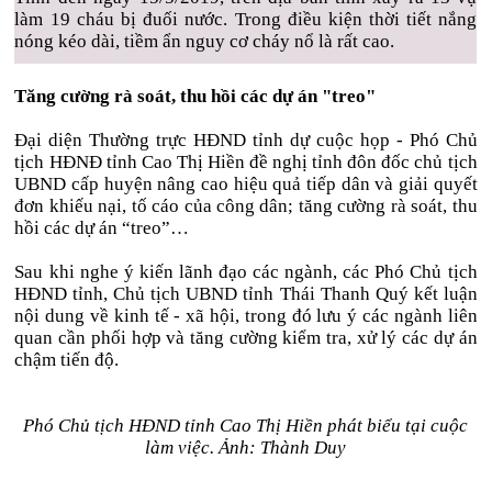
làm 19 cháu bị đuối nước. Trong điều kiện thời tiết nắng
nóng kéo dài, tiềm ẩn nguy cơ cháy nổ là rất cao.
Tăng cường rà soát, thu hồi các dự án "treo"
Đại diện Thường trực HĐND tỉnh dự cuộc họp - Phó Chủ
tịch HĐNĐ tỉnh Cao Thị Hiền đề nghị tỉnh đôn đốc chủ tịch
UBND cấp huyện nâng cao hiệu quả tiếp dân và giải quyết
đơn khiếu nại, tố cáo của công dân; tăng cường rà soát, thu
hồi các dự án “treo”…
Sau khi nghe ý kiến lãnh đạo các ngành, các Phó Chủ tịch
HĐND tỉnh, Chủ tịch UBND tỉnh Thái Thanh Quý kết luận
nội dung về kinh tế - xã hội, trong đó lưu ý các ngành liên
quan cần phối hợp và tăng cường kiểm tra, xử lý các dự án
chậm tiến độ.
Phó Chủ tịch HĐND tỉnh Cao Thị Hiền phát biểu tại cuộc
làm việc. Ảnh: Thành Duy