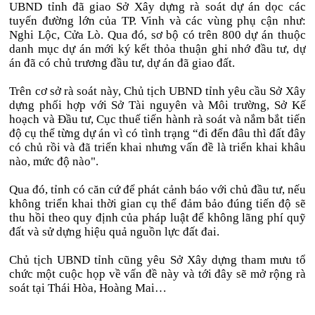
UBND tỉnh đã giao Sở Xây dựng rà soát dự án dọc các
tuyến đường lớn của TP. Vinh và các vùng phụ cận như:
Nghi Lộc, Cửa Lò. Qua đó, sơ bộ có trên 800 dự án thuộc
danh mục dự án mới ký kết thỏa thuận ghi nhớ đầu tư, dự
án đã có chủ trương đầu tư, dự án đã giao đất.
Trên cơ sở rà soát này, Chủ tịch UBND tỉnh yêu cầu Sở Xây
dựng phối hợp với Sở Tài nguyên và Môi trường, Sở Kế
hoạch và Đầu tư, Cục thuế tiến hành rà soát và nắm bắt tiến
độ cụ thể từng dự án vì có tình trạng “đi đến đâu thì đất đây
có chủ rồi và đã triển khai nhưng vấn đề là triển khai khâu
nào, mức độ nào".
Qua đó, tỉnh có căn cứ để phát cảnh báo với chủ đầu tư, nếu
không triển khai thời gian cụ thể đảm bảo đúng tiến độ sẽ
thu hồi theo quy định của pháp luật để không lãng phí quỹ
đất và sử dựng hiệu quả nguồn lực đất đai.
Chủ tịch UBND tỉnh cũng yêu Sở Xây dựng tham mưu tổ
chức một cuộc họp về vấn đề này và tới đây sẽ mở rộng rà
soát tại Thái Hòa, Hoàng Mai…