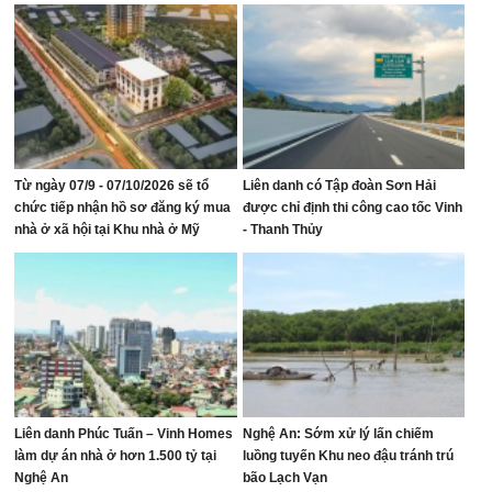
Từ ngày 07/9 - 07/10/2026 sẽ tổ
Liên danh có Tập đoàn Sơn Hải
chức tiếp nhận hồ sơ đăng ký mua
được chỉ định thi công cao tốc Vinh
nhà ở xã hội tại Khu nhà ở Mỹ
- Thanh Thủy
Thượng, phường Vinh Lộc
Liên danh Phúc Tuấn – Vinh Homes
Nghệ An: Sớm xử lý lấn chiếm
làm dự án nhà ở hơn 1.500 tỷ tại
luồng tuyến Khu neo đậu tránh trú
Nghệ An
bão Lạch Vạn