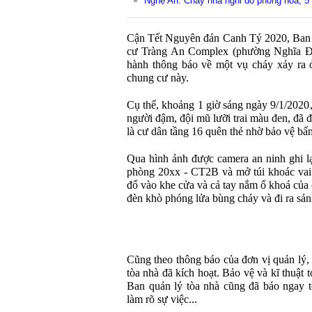
Nghệ An: Cháy nhà nghi do phóng hỏa, 5
Cận Tết Nguyên đán Canh Tý 2020, Ban 
cư Tràng An Complex (phường Nghĩa Đô
hành thông báo về một vụ cháy xảy ra 
chung cư này.
Cụ thể, khoảng 1 giờ sáng ngày 9/1/2020
người đậm, đội mũ lưỡi trai màu đen, đã 
là cư dân tầng 16 quên thẻ nhờ bảo vệ bấ
Qua hình ảnh được camera an ninh ghi lạ
phòng 20xx - CT2B và mở túi khoác vai l
đổ vào khe cửa và cả tay nắm ổ khoá của 
đèn khò phóng lửa bùng cháy và đi ra sả
Cũng theo thông báo của đơn vị quản lý,
tòa nhà đã kích hoạt. Bảo vệ và kĩ thuật 
Ban quản lý tòa nhà cũng đã báo ngay t
làm rõ sự việc...