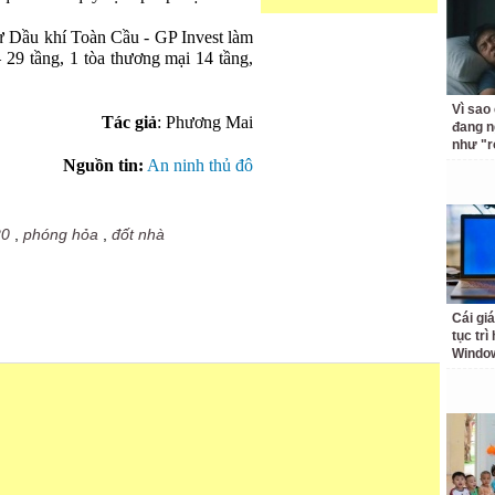
 Dầu khí Toàn Cầu - GP Invest làm
 29 tầng, 1 tòa thương mại 14 tầng,
Vì sao
Tác giả
: Phương Mai
đang n
như "r
Nguồn tin:
An ninh thủ đô
20
,
phóng hỏa
,
đốt nhà
Cái giá
tục trì
Windo