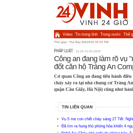
Video
Tin trong tỉnh
Trong nước
Thế g
Thời gian:
Thứ Bảy 8/8/2026 05:53 PM
PHÁP LUẬT
11:26 21-01-2020
Công an đang làm rõ vụ "
đốt căn hộ Tràng An Com
Cơ quan Công an đang tiến hành điều 
cháy xảy ra tại nhà chung cư Tràng 
quận Cầu Giấy, Hà Nội) cũng như hành 
TIN LIÊN QUAN
Vụ 5 mẹ con chết cháy sáng 27 Tết: Nghi
Đã tìm ra hung thủ phóng hỏa khiến 4 ngư