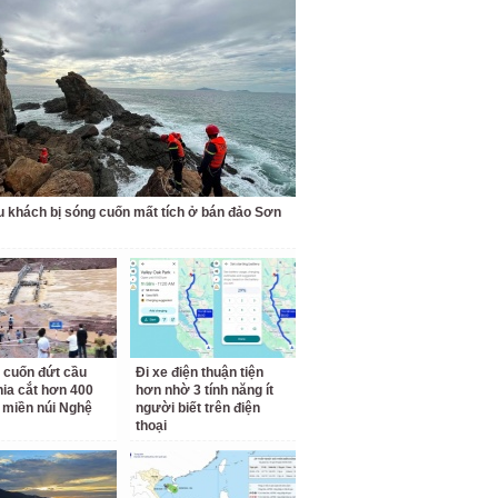
u khách bị sóng cuốn mất tích ở bán đảo Sơn
 cuốn đứt cầu
Đi xe điện thuận tiện
hia cắt hơn 400
hơn nhờ 3 tính năng ít
 miền núi Nghệ
người biết trên điện
thoại