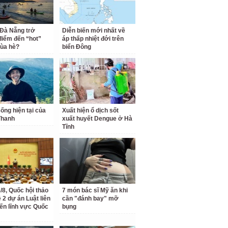
 Đà Nẵng trở
Diễn biến mới nhất về
điểm đến “hot”
áp thấp nhiệt đới trên
ùa hè?
biển Đông
ống hiện tại của
Xuất hiện ổ dịch sốt
Thanh
xuất huyết Dengue ở Hà
Tĩnh
/8, Quốc hội thảo
7 món bác sĩ Mỹ ăn khi
 2 dự án Luật liên
cần "đánh bay" mỡ
ến lĩnh vực Quốc
bụng