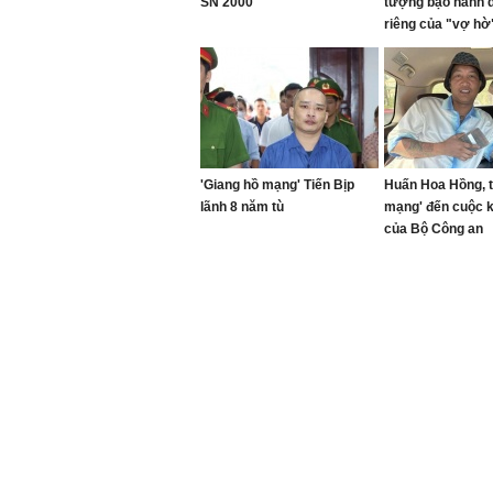
SN 2000
tượng bạo hành 
riêng của "vợ hờ"
gối đến 1 giờ sán
'Giang hồ mạng' Tiến Bịp
Huấn Hoa Hồng, t
lãnh 8 năm tù
mạng' đến cuộc 
của Bộ Công an