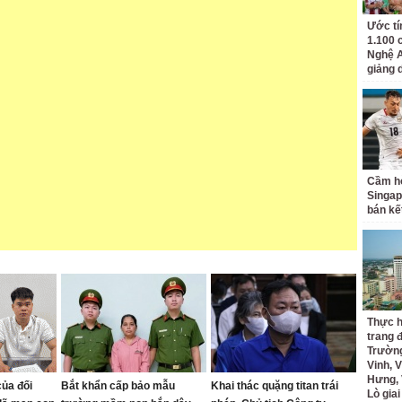
Ước tí
1.100 
Nghệ A
giảng 
Cầm hò
Singap
bán kế
Thực h
trang 
Trường
Vinh, V
Hưng, 
của đối
Bắt khẩn cấp bảo mẫu
Khai thác quặng titan trái
Lò gia