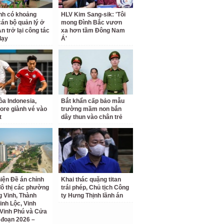
nh có khoảng
HLV Kim Sang-sik: 'Tôi
cán bộ quản lý ở
mong Đình Bắc vươn
n trở lại công tác
xa hơn tầm Đông Nam
dạy
Á'
a Indonesia,
Bắt khẩn cấp bảo mẫu
ore giành vé vào
trường mầm non bắn
t
dây thun vào chân trẻ
iện Đề án chỉnh
Khai thác quặng titan
đô thị các phường
trái phép, Chủ tịch Công
 Vinh, Thành
ty Hưng Thịnh lãnh án
inh Lộc, Vinh
Vinh Phú và Cửa
i đoạn 2026 –