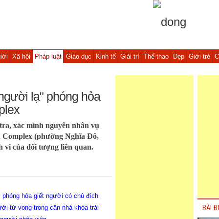
iới
Xã hội
Pháp luật
Giáo dục
Kinh tế
Giải trí
Thể thao
Đẹp
Giới trẻ
C
người lạ" phóng hỏa
plex
tra, xác minh nguyên nhân vụ
An Complex (phường Nghĩa Đô,
vi của đối tượng liên quan.
 phóng hỏa giết người có chủ đích
ời tử vong trong căn nhà khóa trái
BÀI Đ