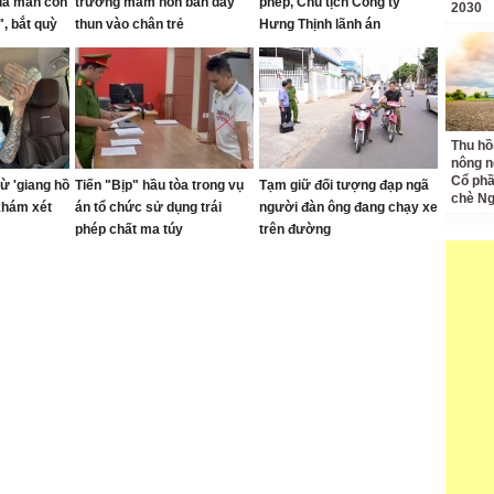
dã man con
trường mầm non bắn dây
phép, Chủ tịch Công ty
2030
, bắt quỳ
thun vào chân trẻ
Hưng Thịnh lãnh án
g
Thu hồ
nông n
Cổ phầ
ừ 'giang hồ
Tiến "Bịp" hầu tòa trong vụ
Tạm giữ đối tượng đạp ngã
chè Ng
khám xét
án tổ chức sử dụng trái
người đàn ông đang chạy xe
phép chất ma túy
trên đường