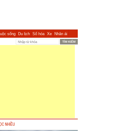
uộc sống
Du lịch
Số hóa
Xe
Nhân ái
ỌC NHIỀU