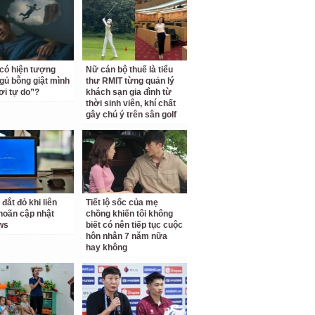
 có hiện tượng
Nữ cán bộ thuế là tiểu
gủ bỗng giật mình
thư RMIT từng quản lý
ơi tự do”?
khách sạn gia đình từ
thời sinh viên, khí chất
gây chú ý trên sân golf
 đắt đỏ khi liên
Tiết lộ sốc của mẹ
 hoãn cập nhật
chồng khiến tôi không
ws
biết có nên tiếp tục cuộc
hôn nhân 7 năm nữa
hay không