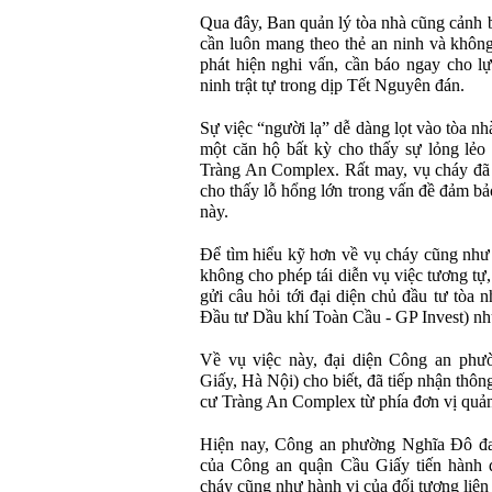
Qua đây, Ban quản lý tòa nhà cũng cảnh b
cần luôn mang theo thẻ an ninh và không
phát hiện nghi vấn, cần báo ngay cho 
ninh trật tự trong dịp Tết Nguyên đán.
Sự việc “người lạ” dễ dàng lọt vào tòa nh
một căn hộ bất kỳ cho thấy sự lỏng lẻo 
Tràng An Complex. Rất may, vụ cháy đã 
cho thấy lỗ hổng lớn trong vấn đề đảm bả
này.
Để tìm hiểu kỹ hơn về vụ cháy cũng như
không cho phép tái diễn vụ việc tương t
gửi câu hỏi tới đại diện chủ đầu tư tò
Đầu tư Dầu khí Toàn Cầu - GP Invest) n
Về vụ việc này, đại diện Công an ph
Giấy, Hà Nội) cho biết, đã tiếp nhận thôn
cư Tràng An Complex từ phía đơn vị quản 
Hiện nay, Công an phường Nghĩa Đô đan
của Công an quận Cầu Giấy tiến hành đ
cháy cũng như hành vi của đối tượng liên