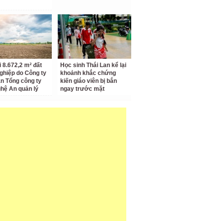
i 8.672,2 m² đất
Học sinh Thái Lan kể lại
ghiệp do Công ty
khoảnh khắc chứng
n Tổng công ty
kiến giáo viên bị bắn
hệ An quản lý
ngay trước mặt