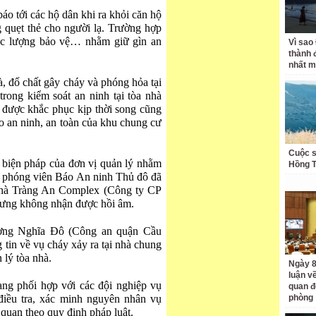
áo tới các hộ dân khi ra khỏi căn hộ
 quẹt thẻ cho người lạ. Trường hợp
lực lượng bảo vệ… nhằm giữ gìn an
Vì sao
thành 
nhất m
à, đổ chất gây cháy và phóng hỏa tại
trong kiểm soát an ninh tại tòa nhà
được khắc phục kịp thời song cũng
o an ninh, an toàn của khu chung cư
Cuộc s
 biện pháp của đơn vị quản lý nhằm
Hồng 
ự, phóng viên Báo An ninh Thủ đô đã
a nhà Tràng An Complex (Công ty CP
hưng không nhận được hồi âm.
ường Nghĩa Đô (Công an quận Cầu
g tin về vụ cháy xảy ra tại nhà chung
lý tòa nhà.
Ngày 8
luận về
g phối hợp với các đội nghiệp vụ
quan đ
iều tra, xác minh nguyên nhân vụ
phòng
 quan theo quy định pháp luật.