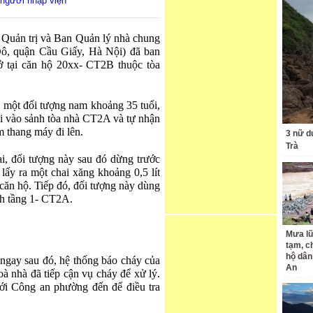
 người nhập viện
Quản trị và Ban Quản lý nhà chung
, quận Cầu Giấy, Hà Nội) đã ban
ở tại căn hộ 20xx- CT2B thuộc tòa
, một đối tượng nam khoảng 35 tuổi,
đi vào sảnh tòa nhà CT2A và tự nhận
m thang máy đi lên.
3 nữ d
Trà
i, đối tượng này sau đó dừng trước
ấy ra một chai xăng khoảng 0,5 lít
căn hộ. Tiếp đó, đối tượng này dùng
nh tầng 1- CT2A.
Mưa lũ
tạm, c
hộ dân
 ngay sau đó, hệ thống báo cháy của
An
toà nhà đã tiếp cận vụ cháy để xử lý.
ới Công an phường đến để điều tra