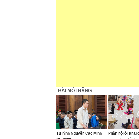
BÀI MỚI ĐĂNG
Tử hình Nguyễn Cao Minh
Phẫn nộ lời khai 