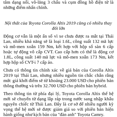
tâm dạng nổi, vô-lăng 3 chấu và cụm đồng hồ điện tử là
những điểm nhấn chính.
Nội thất của Toyota Corolla Altis 2019 cũng có nhiều thay
đổi lớn
Động cơ vẫn là một ẩn số vì xe chưa được ra mắt tại Thái
Lan, nhiều khả năng sẽ là loại 1.6L, công suất 132 mã lực
và mô-men xoắn 159 Nm, kết hợp với hộp số sàn 6 cấp
hoặc tự động vô cấp CVT. Cao cấp hơn có thể là động cơ
1.8L, công suất 140 mã lực và mô-men xoắn 173 Nm, kết
hợp hộp số CVT-i 7 cấp ảo.
Chưa có thông tin chính xác về giá bán của Corolla Altis
2019 tại Thái Lan, nhưng nhiều nguồn tin chắc chắn rằng
mức giá khởi điểm sẽ từ khoảng 23.000 USD cho phiên bản
thông thường và trên 32.700 USD cho phiên bản hybrid.
Theo thông tin từ phía đại lý, Toyota Corolla Altis thế hệ
mới sẽ chuyển từ dạng lắp ráp trong nước sang nhập khẩu
nguyên chiếc từ Thái Lan. Đây là cơ sở để nhiều người kỳ
vọng thế hệ mới sẽ được giảm giá so với phiên bản hiện
hành giống như kịch bản của "đàn anh" Toyota Camry.