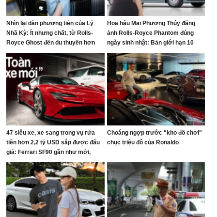
Nhìn lại dàn phương tiện của Lý
Hoa hậu Mai Phương Thúy đăng
Nhã Kỳ: Ít nhưng chất, từ Rolls-
ảnh Rolls-Royce Phantom đúng
Royce Ghost đến du thuyền hơn
ngày sinh nhật: Bản giới hạn 10
100 tỷ đồng
chiếc toàn cầu, giá quy đổi gần 68
tỷ đồng
47 siêu xe, xe sang trong vụ rửa
Choáng ngợp trước "kho đồ chơi"
tiền hơn 2,2 tỷ USD sắp được đấu
chục triệu đô của Ronaldo
giá: Ferrari SF90 gần như mới,
Rolls-Royce xếp hàng dài