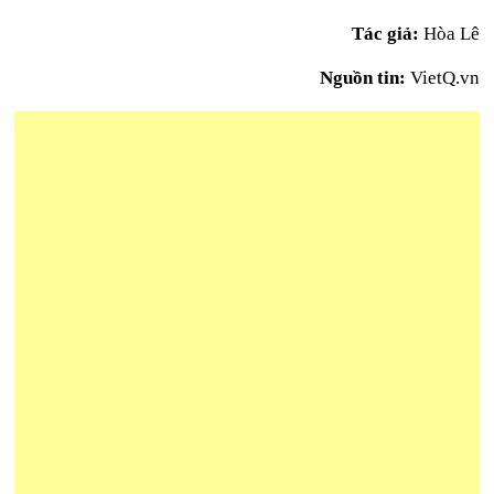
Tác giả:
Hòa Lê
Nguồn tin:
VietQ.vn