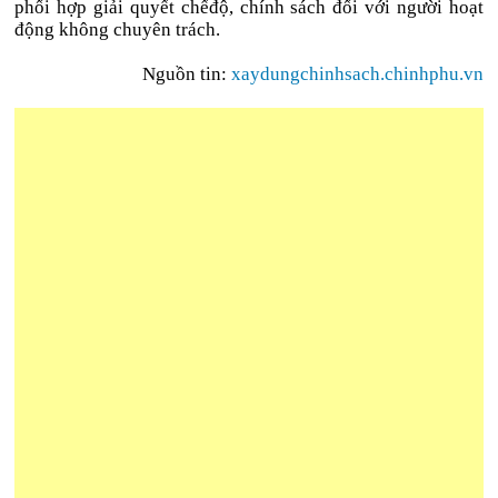
phối hợp giải quyết chếđộ, chính sách đối với người hoạt
động không chuyên trách.
Nguồn tin:
xaydungchinhsach.chinhphu.vn