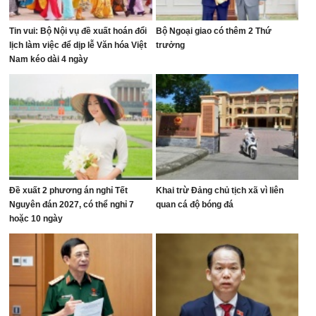
Tin vui: Bộ Nội vụ đề xuất hoán đổi
Bộ Ngoại giao có thêm 2 Thứ
lịch làm việc để dịp lễ Văn hóa Việt
trưởng
Nam kéo dài 4 ngày
Đề xuất 2 phương án nghỉ Tết
Khai trừ Đảng chủ tịch xã vì liên
Nguyên đán 2027, có thể nghỉ 7
quan cá độ bóng đá
hoặc 10 ngày