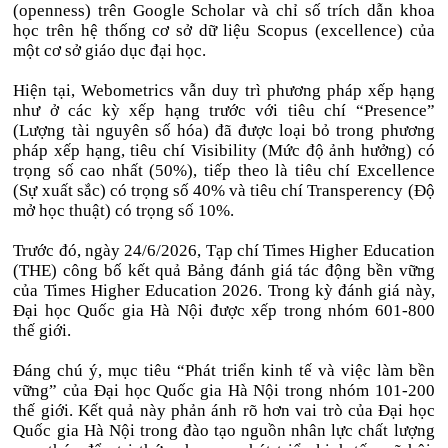
(openness) trên Google Scholar và chỉ số trích dẫn khoa
học trên hệ thống cơ sở dữ liệu Scopus (excellence) của
một cơ sở giáo dục đại học.
Hiện tại, Webometrics vẫn duy trì phương pháp xếp hạng
như ở các kỳ xếp hạng trước với tiêu chí “Presence”
(Lượng tài nguyên số hóa) đã được loại bỏ trong phương
pháp xếp hạng, tiêu chí Visibility (Mức độ ảnh hưởng) có
trọng số cao nhất (50%), tiếp theo là tiêu chí Excellence
(Sự xuất sắc) có trọng số 40% và tiêu chí Transperency (Độ
mở học thuật) có trọng số 10%.
Trước đó, ngày 24/6/2026, Tạp chí Times Higher Education
(THE) công bố kết quả Bảng đánh giá tác động bền vững
của Times Higher Education 2026. Trong kỳ đánh giá này,
Đại học Quốc gia Hà Nội được xếp trong nhóm 601-800
thế giới.
Đáng chú ý, mục tiêu “Phát triển kinh tế và việc làm bền
vững” của Đại học Quốc gia Hà Nội trong nhóm 101-200
thế giới. Kết quả này phản ánh rõ hơn vai trò của Đại học
Quốc gia Hà Nội trong đào tạo nguồn nhân lực chất lượng