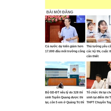
BÀI MỚI ĐĂNG
Cả nước dự kiến giảm hơn
Thủ tướng yêu c
17.000 đầu mối trường công
các kỳ thi, cuộc 
cần thiết
Bộ GD-ĐT nêu lý do 328 thí
Tổ chức thi lại c
sinh Tuyên Quang được thi
sinh tại điểm thi
lại, còn 5 em ở Quảng Trị thì
THPT Chuyên Tu
không