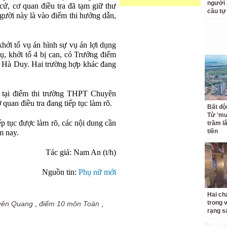
người 
ứ, cơ quan điều tra đã tạm giữ thư
cầu tự
gười này là vào điểm thi hướng dẫn,
khởi tố vụ án hình sự vụ án lợi dụng
ụ, khởi tố 4 bị can, có Trưởng điểm
 Hà Duy. Hai trường hợp khác đang
c tại điểm thi trường THPT Chuyên
quan điều tra đang tiếp tục làm rõ.
Bất độ
Từ 'mu
ếp tục được làm rõ, các nội dung cần
trầm l
tiền
m nay.
Tác giả: Nam An (t/h)
Nguồn tin:
Phụ nữ mới
Hai ch
trong 
yên Quang
,
điểm 10 môn Toán
,
rạng s