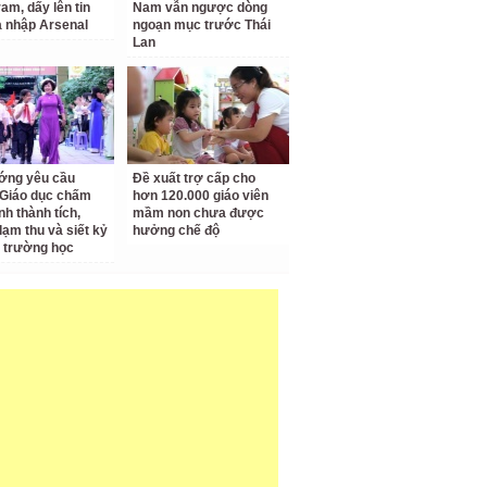
am, dấy lên tin
Nam vẫn ngược dòng
a nhập Arsenal
ngoạn mục trước Thái
Lan
ớng yêu cầu
Đề xuất trợ cấp cho
Giáo dục chấm
hơn 120.000 giáo viên
nh thành tích,
mầm non chưa được
lạm thu và siết kỷ
hưởng chế độ
 trường học