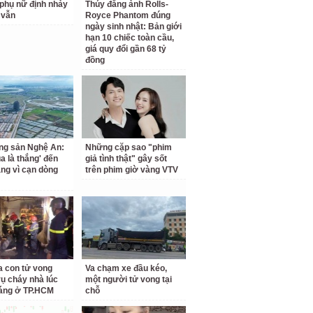
phụ nữ định nhảy
Thúy đăng ảnh Rolls-
 vẫn
Royce Phantom đúng
ngày sinh nhật: Bản giới
hạn 10 chiếc toàn cầu,
giá quy đổi gần 68 tỷ
đồng
ng sản Nghệ An:
Những cặp sao "phim
a là thắng' đến
giả tình thật" gây sốt
ắng vì cạn dòng
trên phim giờ vàng VTV
a con tử vong
Va chạm xe đầu kéo,
vụ cháy nhà lúc
một người tử vong tại
áng ở TP.HCM
chỗ