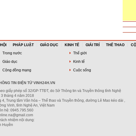
 HỘI
PHÁP LUẬT
GIÁO DỤC
KINH TẾ
GIẢI TRÍ
THỂ THAO
CỘ
Trong nước
Thế giới
Giáo dục
Kinh tế
Cộng đồng mạng
Cuộc sống
ÔNG TIN ĐIỆN TỬ VINH24H.VN
heo giấy phép số 32/GP-TTĐT, do Sở Thông tin và Truyền thông tỉnh Nghệ
 3 tháng 4 năm 2018
g 4, Trung tâm Văn hóa – Thể thao và Truyền thông, đường Lê Mao kéo dài ,
ng Vinh, tỉnh Nghệ An, Việt Nam
iên hệ: 0945.795.560
nline.na@gmail.com
trách nhiệm nội dung:
h Huyền