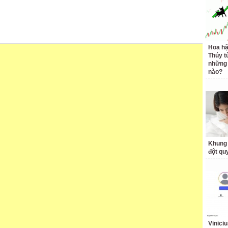
Hoa h
Thúy t
những 
nào?
Khung 
đột qu
Vinici