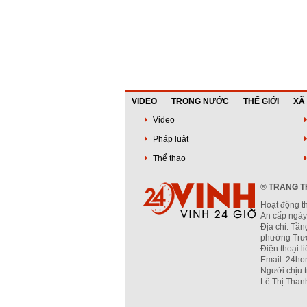
VIDEO
TRONG NƯỚC
THẾ GIỚI
XÃ
Video
Pháp luật
Thể thao
®
TRANG TH
Hoạt động t
An cấp ngày
Địa chỉ: Tần
phường Trườ
Điện thoại l
Email: 24ho
Người chịu 
Lê Thị Than