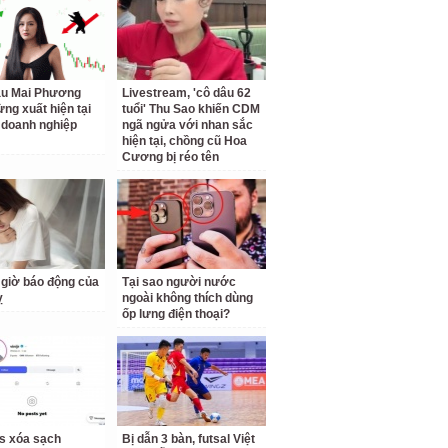
ậu Mai Phương
Livestream, 'cô dâu 62
ừng xuất hiện tại
tuổi' Thu Sao khiến CDM
doanh nghiệp
ngã ngửa với nhan sắc
hiện tại, chồng cũ Hoa
Cương bị réo tên
giờ báo động của
Tại sao người nước
ỵ
ngoài không thích dùng
ốp lưng điện thoại?
us xóa sạch
Bị dẫn 3 bàn, futsal Việt