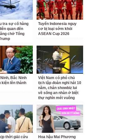
u tra sự cố hàng
Tuyển Indonesia nguy
liên quan đến
cơ bị loại sớm khỏi
hăng chở Tổng
ASEAN Cup 2026
Trump
Ninh, Bắc Ninh
Việt Nam có phó chủ
u kiện lên thành
tịch tập đoàn nghỉ hát 10
năm, chán showbiz lui
về sống an nhàn ở biệt
thự nghìn mét vuông
ịp thời giải cứu
Hoa hậu Mai Phương