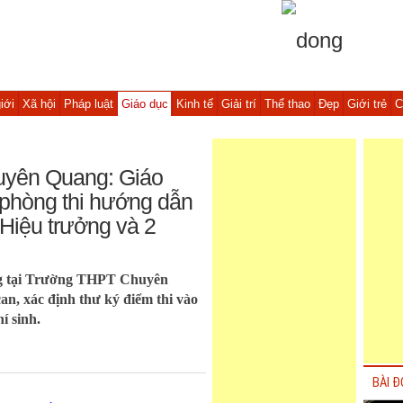
iới
Xã hội
Pháp luật
Giáo dục
Kinh tế
Giải trí
Thể thao
Đẹp
Giới trẻ
C
uyên Quang: Giáo
phòng thi hướng dẫn
 Hiệu trưởng và 2
ng tại Trường THPT Chuyên
an, xác định thư ký điểm thi vào
í sinh.
BÀI Đ