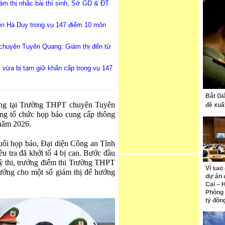
m thị nhắc bài thí sinh, Sở GD & ĐT
ễn Hà Duy trong vụ 147 điểm 10 môn
huyên Tuyên Quang: Giám thị đến từ
vừa bị tạm giữ khẩn cấp trong vụ 147
Bắt Gi
ường tại Trường THPT chuyên Tuyên
đề xuấ
ng tổ chức họp báo cung cấp thông
 năm 2026.
buổi họp báo, Đại diện Công an Tỉnh
ều tra đã khởi tố 4 bị can. Bước đầu
 kỳ thi, trưởng điểm thi Trường THPT
Vì sao
ớng cho một số giám thị để hướng
dự án 
Cai – 
Phòng 
tỷ đồn