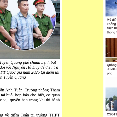
Mỹ điề
không 
trực t
thống 
 Tuyên Quang phê chuẩn Lệnh bắt
Quảng 
 đối với Nguyễn Hà Duy để điều tra
đủ điề
THPT Quốc gia năm 2026 tại điểm thi
phố
n Tuyên Quang
 Trần Anh Tuấn, Trưởng phòng Tham
ại buổi họp báo cho biết, cơ quan
c vụ, quyền hạn trong khi thi hành
CSGT k
ờng về điểm Toán tại trường THPT