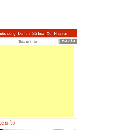
uộc sống
Du lịch
Số hóa
Xe
Nhân ái
ỌC NHIỀU