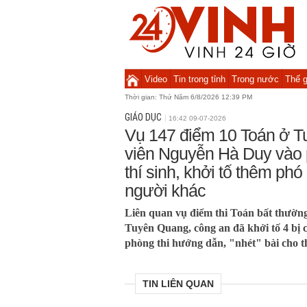
Video
Tin trong tỉnh
Trong nước
Thế g
Thời gian:
Thứ Năm 6/8/2026 12:39 PM
GIÁO DỤC
16:42 09-07-2026
Vụ 147 điểm 10 Toán ở T
viên Nguyễn Hà Duy vào 
thí sinh, khởi tố thêm phó
người khác
Liên quan vụ điểm thi Toán bất thườ
Tuyên Quang, công an đã khởi tố 4 bị c
phòng thi hướng dẫn, "nhét" bài cho th
TIN LIÊN QUAN