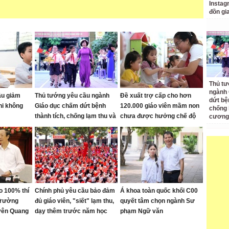
Instagr
đồn gi
Thủ tư
ngành 
ầu giảm
Thủ tướng yêu cầu ngành
Đề xuất trợ cấp cho hơn
dứt bệ
thi không
Giáo dục chấm dứt bệnh
120.000 giáo viên mầm non
chống 
thành tích, chống lạm thu và
chưa được hưởng chế độ
cương
siết kỷ cương trường học
ho 100% thí
Chính phủ yêu cầu bảo đảm
Á khoa toàn quốc khối C00
 Trường
đủ giáo viên, "siết" lạm thu,
quyết tâm chọn ngành Sư
yên Quang
dạy thêm trước năm học
phạm Ngữ văn
mới