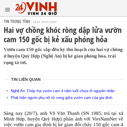
TIN TRONG TỈNH
14:22 20-07-2020
Hai vợ chồng khóc ròng dập lửa vườn
cam 150 gốc bị kẻ xấu phóng hỏa
Vườn cam 150 gốc sắp đến kỳ thu hoạch của hai vợ chồng
ở huyện Quỳ Hợp (Nghệ An) bị kẻ gian phóng hỏa, trái
rụng tả tơi.
TIN LIÊN QUAN
Nghệ An: Cháy trụi vườn cam 4 năm tuổi chưa rõ nguyên nhân
Phát hiện người phụ nữ tử vong giữa vườn cam của gia đình
Sáng nay (20/7), anh Võ Văn Thanh (SN 1985, trú tại xã
Minh Hợp, huyện Quỳ Hợp) phản ánh với VietNamNet về
việc vườn cam gia đình bị kẻ gian đốt cháy 150 gốc cam 4