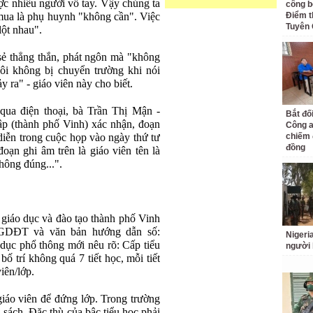
ợc nhiều người vỗ tay. Vậy chúng ta
công bố
mua là phụ huynh "không cần". Việc
Điểm t
Tuyên
lột nhau".
sẻ thẳng thắn, phát ngôn mà "không
Tôi không bị chuyển trường khi nói
 ra" - giáo viên này cho biết.
ua điện thoại, bà Trần Thị Mận -
Bắt đố
p (thành phố Vinh) xác nhận, đoạn
Công a
diễn trong cuộc họp vào ngày thứ tư
chiếm 
đồng
oạn ghi âm trên là giáo viên tên là
hông đúng...".
iáo dục và đào tạo thành phố Vinh
-BGDĐT và văn bản hướng dẫn số:
Nigeri
c phổ thông mới nêu rõ: Cấp tiểu
người 
ố trí không quá 7 tiết học, mỗi tiết
viên/lớp.
giáo viên để đứng lớp. Trong trường
sách. Đặc thù của bậc tiểu học phải