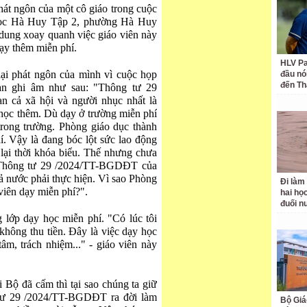
hát ngôn của một cô giáo trong cuộc
 học Hà Huy Tập 2, phường Hà Huy
dung xoay quanh việc giáo viên này
ạy thêm miễn phí.
HLV Pa
ại phát ngôn của mình vì cuộc họp
đầu nó
đến Th
ạn ghi âm như sau: "Thông tư 29
 cả xã hội và người nhục nhất là
 học thêm. Dù dạy ở trường miễn phí
rong trường. Phòng giáo dục thành
. Vậy là đang bóc lột sức lao động
 lại thời khóa biểu. Thế nhưng chưa
? Thông tư 29 /2024/TT-BGDĐT của
cả nước phải thực hiện. Vì sao Phòng
Đi làm
viên dạy miễn phí?".
hai học
đuối n
 lớp dạy học miễn phí. "Có lúc tôi
không thu tiền. Đây là việc dạy học
tâm, trách nhiệm..." - giáo viên này
 Bộ đã cấm thì tại sao chúng ta giữ
 tư 29 /2024/TT-BGDĐT ra đời làm
Bộ Giá