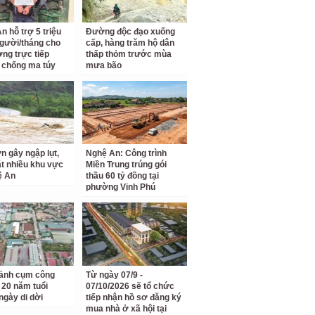
n hỗ trợ 5 triệu
Đường độc đạo xuống
gười/tháng cho
cấp, hàng trăm hộ dân
ợng trực tiếp
thấp thỏm trước mùa
 chống ma túy
mưa bão
n gây ngập lụt,
Nghệ An: Công trình
ắt nhiều khu vực
Miền Trung trúng gói
ệ An
thầu 60 tỷ đồng tại
phường Vinh Phú
ảnh cụm công
Từ ngày 07/9 -
 20 năm tuổi
07/10/2026 sẽ tổ chức
ngày di dời
tiếp nhận hồ sơ đăng ký
mua nhà ở xã hội tại