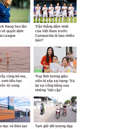
rk Hang Seo lần
Trận thắng đậm nhất
i về quyết định
của Việt Nam trước
ai League
Campuchia là bao nhiêu
bàn?
 rẫy cùng bố mẹ,
Truy lĩnh lương giáo
 sinh tiểu học
viên bị xếp sai hạng: Trả
ước tử vong
lại sự công bằng sau
những "bất cập"
o dục và Đào tạo
Tạm giữ đối tượng đạp