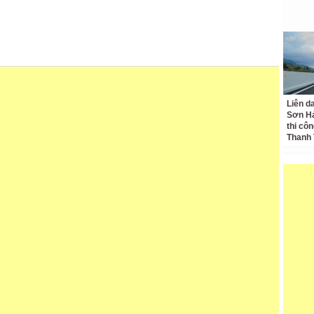
Liên d
Sơn Hả
thi côn
Thanh