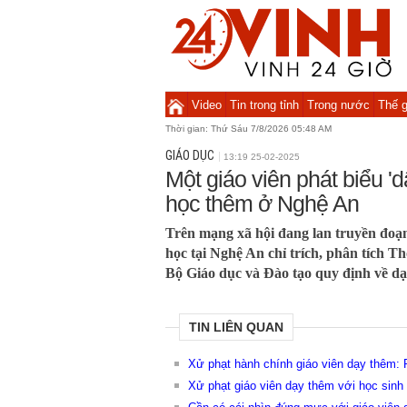
Video
Tin trong tỉnh
Trong nước
Thế g
Thời gian:
Thứ Sáu 7/8/2026 05:48 AM
GIÁO DỤC
13:19 25-02-2025
Một giáo viên phát biểu '
học thêm ở Nghệ An
Trên mạng xã hội đang lan truyền đoạn
học tại Nghệ An chỉ trích, phân tích
Bộ Giáo dục và Đào tạo quy định về dạ
TIN LIÊN QUAN
Xử phạt hành chính giáo viên dạy thêm: P
Xử phạt giáo viên dạy thêm với học sinh 