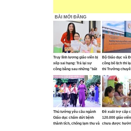
BÀI MỚI ĐĂNG
Truy lĩnh lương giáo viên bị
Bộ Giáo dục và Đ
xếp sai hạng: Trả lại sự
công bố lịch thi l
công bằng sau những "bất
thi Trường chuyê
cập"
Quang
Thủ tướng yêu cầu ngành
Đề xuất trợ cấp 
Giáo dục chấm dứt bệnh
120.000 giáo vi
thành tích, chống lạm thu và
chưa được hưởn
siết kỷ cương trường học