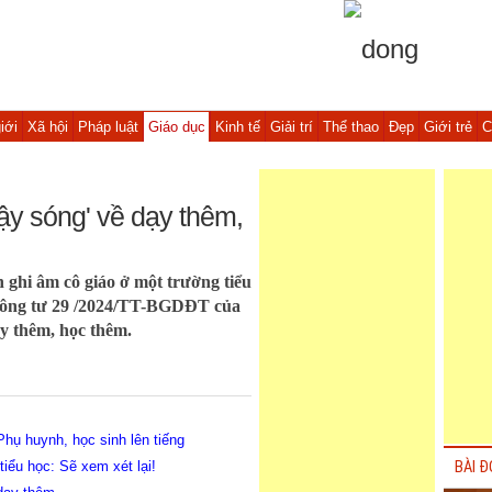
iới
Xã hội
Pháp luật
Giáo dục
Kinh tế
Giải trí
Thể thao
Đẹp
Giới trẻ
C
dậy sóng' về dạy thêm,
 ghi âm cô giáo ở một trường tiểu
 Thông tư 29 /2024/TT-BGDĐT của
y thêm, học thêm.
hụ huynh, học sinh lên tiếng
tiểu học: Sẽ xem xét lại!
BÀI Đ