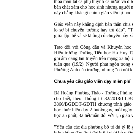
thoả mãn tất cả phụ huynh cả nước và đư
bán chất xám cho học sinh nhưng người 
này chẳng khác gì chính giáo viên tự bóc 
Giáo viên này khẳng định bản thân chia 
lo sợ bị chuyển trường hay trù dập". "
giữa tập thể và sẽ không có chuyện này xảy
Trao đổi với Công dân và Khuyến học q
Hiệu trưởng Trường Tiểu học Hà Huy Tậ
ghi âm đang lan truyền trên mạng xã hội 
tuần qua (19/2). Người phát ngôn trong đ
Phương Anh của trường, nhưng "cô nói k
Chưa yêu cầu giáo viên dạy miễn phí
Bà Hoàng Phương Thảo - Trưởng Phòng g
cho biết, theo Thông tư 32/2018/TT
3866/BGDĐT-GDTH chương trình giáo dụ
học thực hiện dạy 2 buổi/ngày, mỗi ngày b
học 35 phút; 32 tiết/tuần đối với 1,5 giáo 
"Yêu cầu các địa phương bố trí đủ tỷ lệ 
hợp không đáp ứng được thì phải bù ngân 