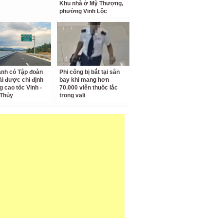
Khu nhà ở Mỹ Thượng,
phường Vinh Lộc
anh có Tập đoàn
Phi công bị bắt tại sân
i được chỉ định
bay khi mang hơn
g cao tốc Vinh -
70.000 viên thuốc lắc
 Thủy
trong vali