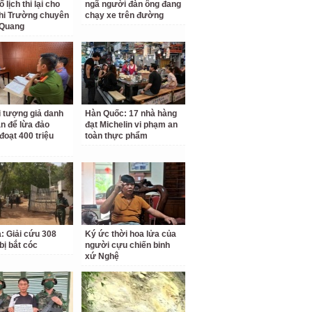
 lịch thi lại cho
ngã người đàn ông đang
hi Trường chuyên
chạy xe trên đường
 Quang
i tượng giả danh
Hàn Quốc: 17 nhà hàng
n để lừa đảo
đạt Michelin vi phạm an
đoạt 400 triệu
toàn thực phẩm
a: Giải cứu 308
Ký ức thời hoa lửa của
bị bắt cóc
người cựu chiến binh
xứ Nghệ