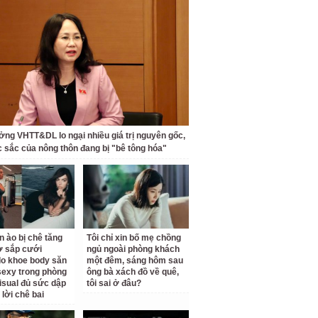
ởng VHTT&DL lo ngại nhiều giá trị nguyên gốc,
c sắc của nông thôn đang bị "bê tông hóa"
n ào bị chê tăng
Tôi chỉ xin bố mẹ chồng
ợ sắp cưới
ngủ ngoài phòng khách
o khoe body săn
một đêm, sáng hôm sau
sexy trong phòng
ông bà xách đồ về quê,
isual đủ sức dập
tôi sai ở đâu?
 lời chê bai