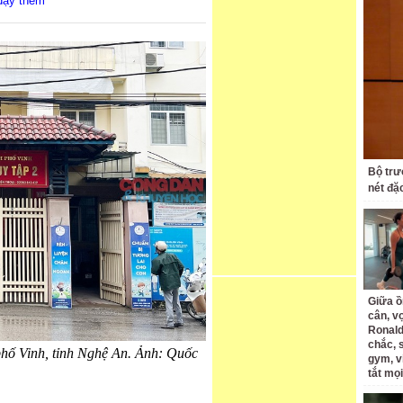
 dạy thêm
Bộ trư
nét đặ
Giữa ồ
cân, v
Ronald
chắc, 
hố Vinh, tỉnh Nghệ An. Ảnh: Quốc
gym, v
tắt mọi