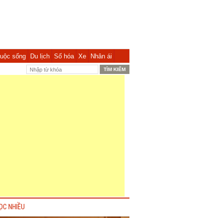
uộc sống
Du lịch
Số hóa
Xe
Nhân ái
ỌC NHIỀU