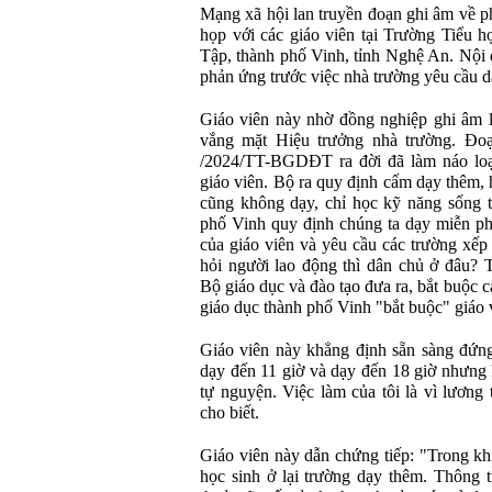
Mạng xã hội lan truyền đoạn ghi âm về p
họp với các giáo viên tại Trường Tiểu
Tập, thành phố Vinh, tỉnh Nghệ An. Nội 
phản ứng trước việc nhà trường yêu cầu d
Giáo viên này nhờ đồng nghiệp ghi âm l
vắng mặt Hiệu trưởng nhà trường. Đo
/2024/TT-BGDĐT ra đời đã làm náo loạn
giáo viên. Bộ ra quy định cấm dạy thêm,
cũng không dạy, chỉ học kỹ năng sống t
phố Vinh quy định chúng ta dạy miễn phí
của giáo viên và yêu cầu các trường xếp
hỏi người lao động thì dân chủ ở đâu
Bộ giáo dục và đào tạo đưa ra, bắt buộc 
giáo dục thành phố Vinh "bắt buộc" giáo 
Giáo viên này khẳng định sẵn sàng đứng
dạy đến 11 giờ và dạy đến 18 giờ nhưng 
tự nguyện. Việc làm của tôi là vì lương 
cho biết.
Giáo viên này dẫn chứng tiếp: "Trong khi
học sinh ở lại trường dạy thêm. Thông