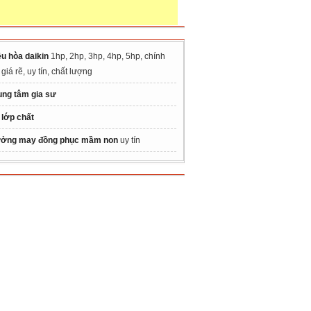
ều hòa daikin
1hp, 2hp, 3hp, 4hp, 5hp, chính
giá rẽ, uy tín, chất lượng
ung tâm gia sư
 lớp chất
ởng may đồng phục mầm non
uy tín