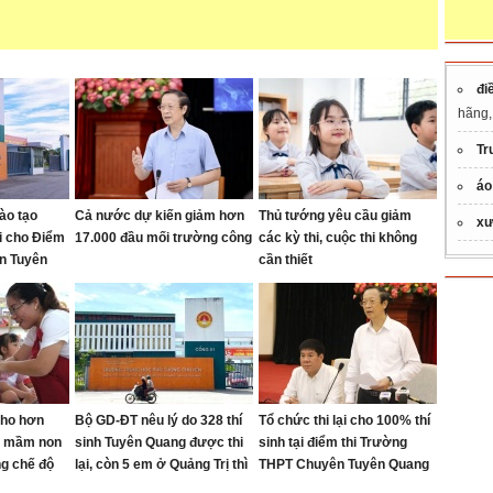
đi
hãng, 
Tr
áo
ào tạo
Cả nước dự kiến giảm hơn
Thủ tướng yêu cầu giảm
xư
ại cho Điểm
17.000 đầu mối trường công
các kỳ thi, cuộc thi không
n Tuyên
cần thiết
cho hơn
Bộ GD-ĐT nêu lý do 328 thí
Tổ chức thi lại cho 100% thí
ên mầm non
sinh Tuyên Quang được thi
sinh tại điểm thi Trường
g chế độ
lại, còn 5 em ở Quảng Trị thì
THPT Chuyên Tuyên Quang
không