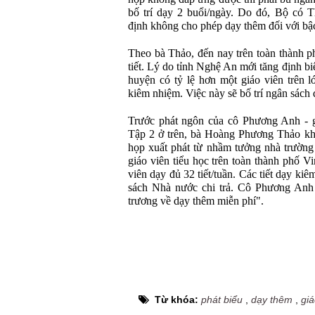
bố trí dạy 2 buổi/ngày. Do đó, Bộ có
định không cho phép dạy thêm đối với bậc
Theo bà Thảo, đến nay trên toàn thành p
tiết. Lý do tỉnh Nghệ An mới tăng định b
huyện có tỷ lệ hơn một giáo viên trên lớ
kiêm nhiệm. Việc này sẽ bố trí ngân sách đ
Trước phát ngôn của cô Phương Anh - 
Tập 2 ở trên, bà Hoàng Phương Thảo khẳ
họp xuất phát từ nhầm tưởng nhà trường
giáo viên tiểu học trên toàn thành phố V
viên dạy đủ 32 tiết/tuần. Các tiết dạy ki
sách Nhà nước chi trả. Cô Phương Anh
trương về dạy thêm miễn phí".
Từ khóa:
phát biểu
,
dạy thêm
,
giá