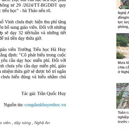
 Thông tư 29 /2024/TT-BGDĐT quy
 tiểu học" - bà Thảo nêu rõ.
Nghệ A
đồng/n
hố Vinh chưa thực hiện thu phí tăng
lực lư
iên bổ sung giáo viên. Đối với những
phòng,
p sẽ dạy 32 tiết/tuần và những tiết
ể trả tiền dạy thừa giờ.
giáo viên Trường Tiểu học Hà Huy
ng định: "Cô phát biểu trong cuộc
 yêu cầu dạy học miễn phí. Đối với
Mưa lớ
inh chưa yêu cầu dạy miễn phí, giáo
chia c
êm nhiệm thừa giờ sẽ được bố trí ngân
ở Ngh
 chưa hiểu đúng và hiểu nhầm chủ
Tác giả:
Trần Quốc Huy
Nguồn tin:
congdankhuyenhoc.vn
Toàn c
nghiệp
trước 
o viên
,
dậy sóng
,
Nghệ An