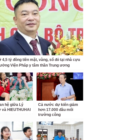
 4,5 tỷ đồng tiền mặt, vàng, sổ đỏ tại nhà cựu
rưởng Viện Pháp y tâm thần Trung ương
an hệ giữa Lý
Cả nước dự kiến giảm
ỳ và HIEUTHUHAI
hơn 17.000 đầu mối
trường công