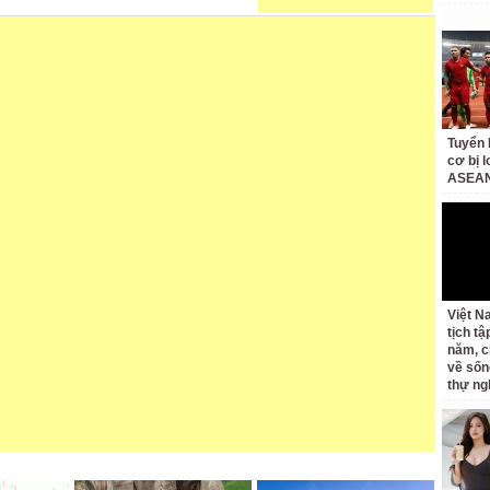
Tuyển 
cơ bị 
ASEAN
Việt N
tịch tậ
năm, c
về sốn
thự ng