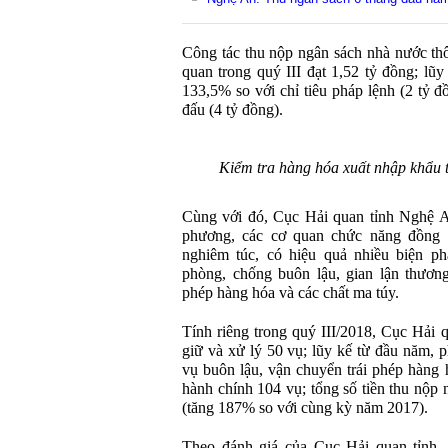
Công tác thu nộp ngân sách nhà nước thô
quan trong quý III đạt 1,52 tỷ đồng; lũy
133,5% so với chỉ tiêu pháp lệnh (2 tỷ đ
đấu (4 tỷ đồng).
Kiểm tra hàng hóa xuất nhập khẩu 
Cùng với đó, Cục Hải quan tỉnh Nghệ A
phương, các cơ quan chức năng đồng th
nghiêm túc, có hiệu quả nhiều biện ph
phòng, chống buôn lậu, gian lận thương
phép hàng hóa và các chất ma túy.
Tính riêng trong quý III/2018, Cục Hải 
giữ và xử lý 50 vụ; lũy kế từ đầu năm, p
vụ buôn lậu, vận chuyển trái phép hàng 
hành chính 104 vụ; tổng số tiền thu nộp 
(tăng 187% so với cùng kỳ năm 2017).
Theo đánh giá của Cục Hải quan tỉnh, 