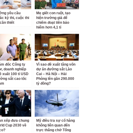
ớng yêu cầu
Mẹ giết con ruột, tạo
c kỳ thi, cuộc thi
hiện trường giả để
cần thiết
chiếm đoạt tiền bảo
hiểm hơn 4,1 tỉ
ám đốc Công ty
Vì sao đề xuất tăng vốn
r, doanh nghiệp
dự án đường sắt Lào
ề xuất 100 tỉ USD
Cai – Hà Nội – Hải
ờng sắt cao tốc
Phòng lên gần 290.000
am
tỷ đồng?
àn xếp đưa chung
Mỹ điều tra sự cố hàng
rld Cup 2030 về
không liên quan đến
co?
trực thăng chở Tổng