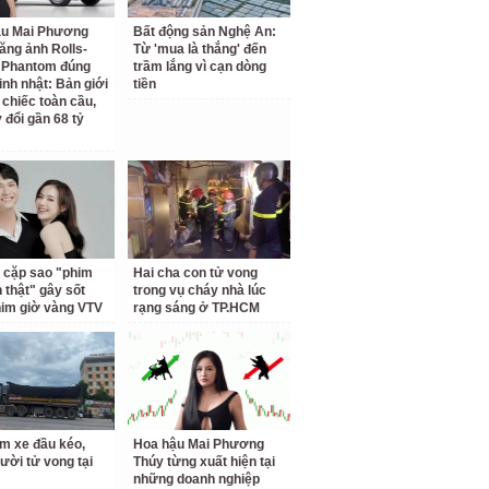
ậu Mai Phương
Bất động sản Nghệ An:
ăng ảnh Rolls-
Từ 'mua là thắng' đến
 Phantom đúng
trầm lắng vì cạn dòng
inh nhật: Bản giới
tiền
 chiếc toàn cầu,
 đổi gần 68 tỷ
 cặp sao "phim
Hai cha con tử vong
h thật" gây sốt
trong vụ cháy nhà lúc
him giờ vàng VTV
rạng sáng ở TP.HCM
m xe đầu kéo,
Hoa hậu Mai Phương
ười tử vong tại
Thúy từng xuất hiện tại
những doanh nghiệp