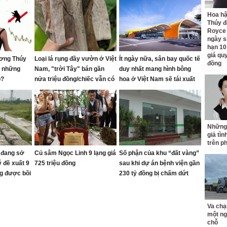
Hoa h
Thúy đ
Royce
ngày s
hạn 10
giá quy
ơng Thúy
Loại lá rụng đầy vườn ở Việt
Ít ngày nữa, sân bay quốc tế
đồng
i những
Nam, "trời Tây" bán gần
duy nhất mang hình bông
o?
nửa triệu đồng/chiếc vẫn có
hoa ở Việt Nam sẽ tái xuất
người mua
Những
giả tìn
trên p
 đang sở
Củ sâm Ngọc Linh 9 lạng giá
Số phận của khu “đất vàng”
 đề xuất 9
725 triệu đồng
sau khi dự án bệnh viện gần
g được bồi
230 tỷ đồng bị chấm dứt
Va chạ
một ng
chỗ