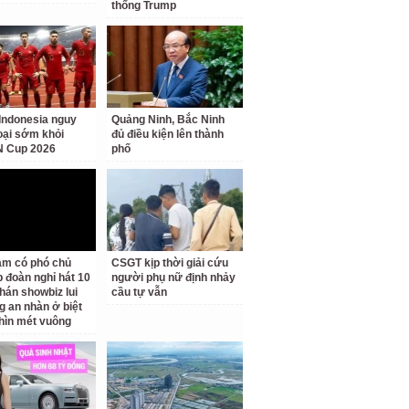
thống Trump
Indonesia nguy
Quảng Ninh, Bắc Ninh
loại sớm khỏi
đủ điều kiện lên thành
 Cup 2026
phố
am có phó chủ
CSGT kịp thời giải cứu
p đoàn nghỉ hát 10
người phụ nữ định nhảy
hán showbiz lui
cầu tự vẫn
g an nhàn ở biệt
hìn mét vuông