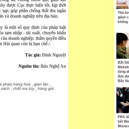
úy được Cục thực hiện tốt, kịp thời
ức tạp; góp phần chống thất thu ngân
Thủ tư
ân và doanh nghiệp trên địa bàn.
giảm cá
không 
y là một số quy định của pháp luật
óa tạm nhập - tái xuất, chuyển khẩu
 của doanh nghiệp; thẩm quyền điều
an Hải quan còn bị hạn chế./.
Tác giả:
Đinh Nguyệt
Bắt Gi
Nguồn tin:
Báo Nghệ An
Mekolo
từng đ
làm đư
Bắc N
ái phép hàng hóa
,
gian lận
,
 sách
,
chất ma túy
,
hàng giả
FIFA d
kết Wo
Moroc