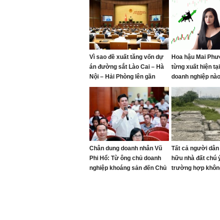
Vì sao đề xuất tăng vốn dự
Hoa hậu Mai Phư
án đường sắt Lào Cai – Hà
từng xuất hiện tạ
Nội – Hải Phòng lên gần
doanh nghiệp nà
290.000 tỷ đồng?
Chân dung doanh nhân Vũ
Tất cả người dân
Phi Hổ: Từ ông chủ doanh
hữu nhà đất chú ý
nghiệp khoáng sản đến Chủ
trường hợp khôn
tịch CLB Bóng đá Thái
thường về đất
Nguyên