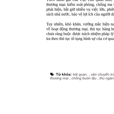
thương mại; kiểm soát phòng, chống ma t
phát hiện, bắt giữ nhiều vụ việc lớn, ph
sách nhà nước, bảo vệ lợi ích của người d
Tuy nhiên, khó khăn, vướng mắc hiện na
về hoạt động thương mại, thủ tục hàng h
chưa ràng buộc được trách nhiệm pháp lý
tra theo thủ tục tố tụng hình sự của cơ qu
Từ khóa:
hải quan.
,
vận chuyển tr
thương mại
,
chống buôn lậu
,
thu ngân