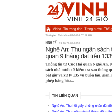
Video
Tin trong tỉnh
Trong nước
Thế g
Thời gian:
Thứ Năm 6/8/2026 07:28 PM
KINH TẾ
09:16 29-09-2018
Nghệ An: Thu ngân sách t
quan 9 tháng đạt trên 13
Thông tin từ Cục Hải quan Nghệ An, 9
sách nhà nước từ kiểm tra sau thông qu
bắt giữ và xử lý 135 vụ buôn lậu, gian
phép hàng hóa...
TIN LIÊN QUAN
Nghệ An: Thu hồi giấy chứng nhận đủ điề
Nghệ An: Thu ngân sách 6 tháng đầu năm 