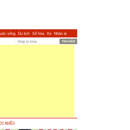
uộc sống
Du lịch
Số hóa
Xe
Nhân ái
ỌC NHIỀU