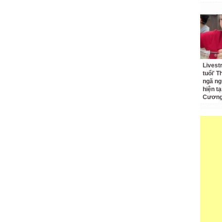
Livest
tuổi' 
ngã ng
hiện t
Cương 