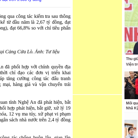
ng qua công tác kiểm tra sau thông
 kế từ đầu năm là 2,67 tỷ đồng, đạt
ồng), đạt 66,8% so với chỉ tiêu phấn
tại Cảng Cửa Lò. Ảnh: Tư liệu
Thu giữ
Viện t
n đã phối hợp với chính quyền địa
ời chỉ đạo các đơn vị triển khai
áp tăng cường công tác đấu tranh
 mại, hàng giả và vận chuyển trái
quan tỉnh Nghệ An đã phát hiện, bắt
Mối qu
hối hợp phát hiện, bắt giữ, xử lý 19
Nhã K
hóa, 12 vụ ma túy, xử phạt vi phạm
ngân sách nhà nước trên 2,4 tỷ đồng
công tác chống buôn lậu, gian lận