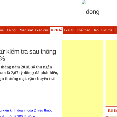
iới
Xã hội
Pháp luật
Giáo dục
Kinh tế
Giải trí
Thể thao
Đẹp
Giới trẻ
C
ừ kiểm tra sau thông
3%
 tháng năm 2018, số thu ngân
an là 2,67 tỷ đồng; đã phát hiện,
 lận thương mại, vận chuyển trái
u kiện kinh doanh của 2 hiệu thuốc
BÀI Đ
đạt trên 5.300 tỷ đồng