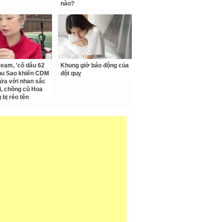
nào?
ream, 'cô dâu 62
Khung giờ báo động của
Thu Sao khiến CDM
đột quỵ
ửa với nhan sắc
ại, chồng cũ Hoa
bị réo tên