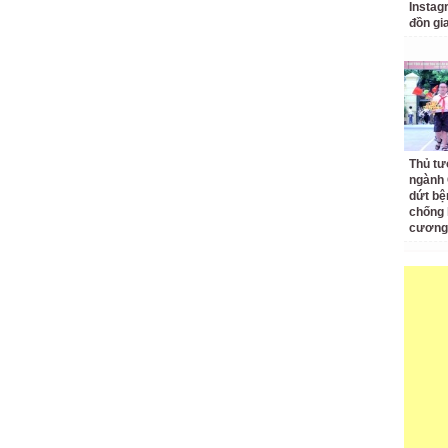
Instagr
đồn gi
Thủ tư
ngành 
dứt bệ
chống 
cương