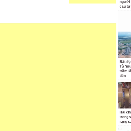
người 
cầu tự
Bất độ
Từ 'mu
trầm l
tiền
Hai ch
trong 
rạng s