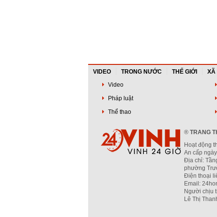
VIDEO
TRONG NƯỚC
THẾ GIỚI
XÃ
Video
Pháp luật
Thể thao
®
TRANG TH
Hoạt động t
An cấp ngày
Địa chỉ: Tần
phường Trườ
Điện thoại l
Email: 24ho
Người chịu 
Lê Thị Than