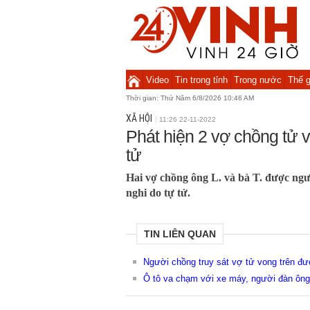
Video
Tin trong tỉnh
Trong nước
Thế g
Thời gian:
Thứ Năm 6/8/2026 10:46 AM
XÃ HỘI
11:26 22-11-2022
Phát hiện 2 vợ chồng tử v
tử
Hai vợ chồng ông L. và bà T. được ngườ
nghi do tự tử.
TIN LIÊN QUAN
Người chồng truy sát vợ tử vong trên đ
Ô tô va chạm với xe máy, người đàn ôn