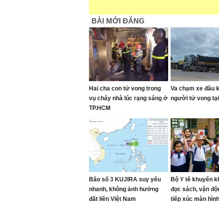
BÀI MỚI ĐĂNG
Hai cha con tử vong trong
Va chạm xe đầu k
vụ cháy nhà lúc rạng sáng ở
người tử vong tạ
TP.HCM
Bão số 3 KUJIRA suy yếu
Bộ Y tế khuyến kh
nhanh, không ảnh hưởng
đọc sách, vận độ
đất liền Việt Nam
tiếp xúc màn hìn