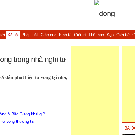
iới
Xã hội
Pháp luật
Giáo dục
Kinh tế
Giải trí
Thể thao
Đẹp
Giới trẻ
C
ong trong nhà nghi tự
i dân phát hiện tử vong tại nhà,
ường ở Bắc Giang khai gì?
g tử vong thương tâm
BÀI Đ