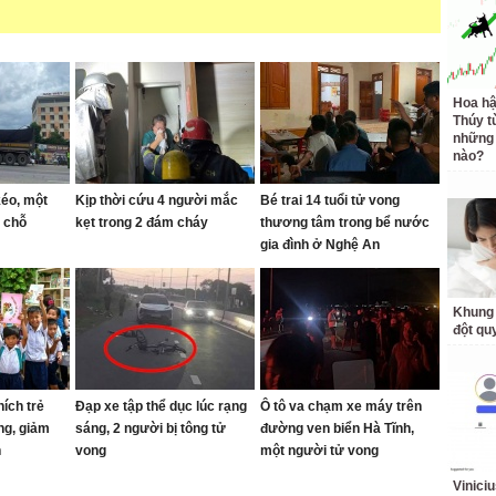
Hoa h
Thúy t
những 
nào?
éo, một
Kịp thời cứu 4 người mắc
Bé trai 14 tuổi tử vong
i chỗ
kẹt trong 2 đám cháy
thương tâm trong bể nước
gia đình ở Nghệ An
Khung 
đột qu
ích trẻ
Đạp xe tập thể dục lúc rạng
Ô tô va chạm xe máy trên
ng, giảm
sáng, 2 người bị tông tử
đường ven biển Hà Tĩnh,
h
vong
một người tử vong
Vinici