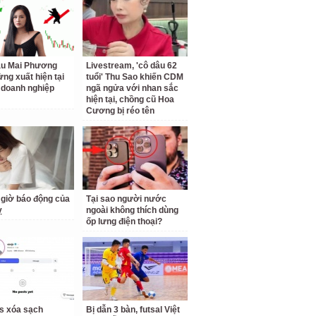
ậu Mai Phương
Livestream, 'cô dâu 62
ừng xuất hiện tại
tuổi' Thu Sao khiến CDM
doanh nghiệp
ngã ngửa với nhan sắc
hiện tại, chồng cũ Hoa
Cương bị réo tên
giờ báo động của
Tại sao người nước
ỵ
ngoài không thích dùng
ốp lưng điện thoại?
us xóa sạch
Bị dẫn 3 bàn, futsal Việt