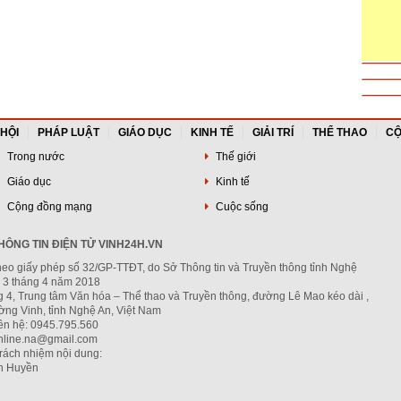
 HỘI
PHÁP LUẬT
GIÁO DỤC
KINH TẾ
GIẢI TRÍ
THỂ THAO
CỘ
Trong nước
Thế giới
Giáo dục
Kinh tế
Cộng đồng mạng
Cuộc sống
ÔNG TIN ĐIỆN TỬ VINH24H.VN
heo giấy phép số 32/GP-TTĐT, do Sở Thông tin và Truyền thông tỉnh Nghệ
 3 tháng 4 năm 2018
g 4, Trung tâm Văn hóa – Thể thao và Truyền thông, đường Lê Mao kéo dài ,
ng Vinh, tỉnh Nghệ An, Việt Nam
iên hệ: 0945.795.560
nline.na@gmail.com
trách nhiệm nội dung:
h Huyền