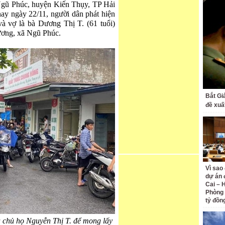
 Ngũ Phúc, huyện Kiến Thụy, TP Hải
ay ngày 22/11, người dân phát hiện
à vợ là bà Dương Thị T. (61 tuổi)
Dương, xã Ngũ Phúc.
Bắt Gi
đề xuấ
Vì sao
dự án 
Cai – 
Phòng 
tỷ đồn
 chủ họ Nguyễn Thị T. để mong lấy