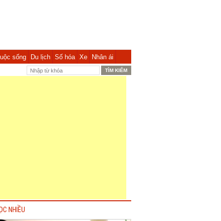
uộc sống
Du lịch
Số hóa
Xe
Nhân ái
ỌC NHIỀU