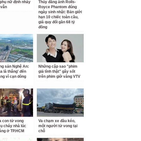
phụ nữ định nhảy
Thúy đăng ảnh Rolls-
 vẫn
Royce Phantom đúng
ngày sinh nhật: Bản giới
hạn 10 chiếc toàn cầu,
giá quy đổi gần 68 tỷ
đồng
ng sản Nghệ An:
Những cặp sao "phim
a là thắng' đến
giả tình thật" gây sốt
ắng vì cạn dòng
trên phim giờ vàng VTV
a con tử vong
Va chạm xe đầu kéo,
vụ cháy nhà lúc
một người tử vong tại
áng ở TP.HCM
chỗ