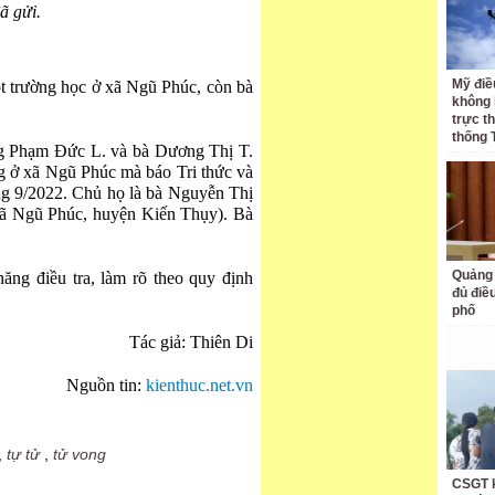
đã gửi.
Mỹ điề
ột trường học ở xã Ngũ Phúc, còn bà
không 
trực t
thống 
ông Phạm Đức L. và bà Dương Thị T.
ng ở xã Ngũ Phúc mà báo Tri thức và
ng 9/2022. Chủ họ là bà Nguyễn Thị
 xã Ngũ Phúc, huyện Kiến Thụy). Bà
Quảng 
ăng điều tra, làm rõ theo quy định
đủ điề
phố
Tác giả: Thiên Di
Nguồn tin:
kienthuc.net.vn
,
tự tử
,
tử vong
CSGT k