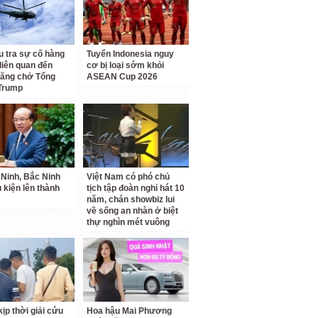
u tra sự cố hàng
Tuyển Indonesia nguy
liên quan đến
cơ bị loại sớm khỏi
hăng chở Tổng
ASEAN Cup 2026
Trump
Ninh, Bắc Ninh
Việt Nam có phó chủ
u kiện lên thành
tịch tập đoàn nghỉ hát 10
năm, chán showbiz lui
về sống an nhàn ở biệt
thự nghìn mét vuông
ịp thời giải cứu
Hoa hậu Mai Phương