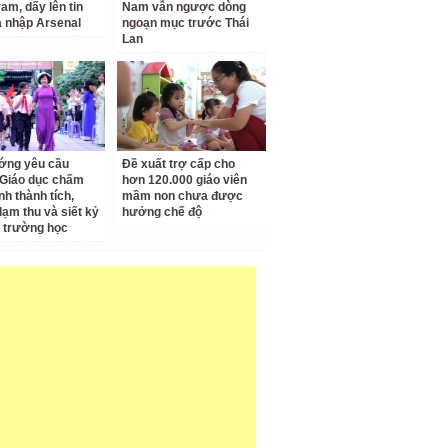
am, dấy lên tin
Nam vẫn ngược dòng
a nhập Arsenal
ngoạn mục trước Thái
Lan
ớng yêu cầu
Đề xuất trợ cấp cho
Giáo dục chấm
hơn 120.000 giáo viên
nh thành tích,
mầm non chưa được
lạm thu và siết kỷ
hưởng chế độ
 trường học