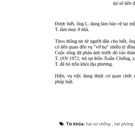
lại số tiền 
Được biết, ông L. đang làm bảo vệ tại m
T. làm may ở nhà.
Theo thông tin từ người dân cho biết, 
có liên quan đến vụ "vỡ họ" nhiều tỷ đồ
Cuộc sống đã phản ánh trước đó vào thá
T. (SN 1972, trú tại thôn Xuân Chiếng,
T. đã bỏ trốn khỏi địa phương.
Hiện, vụ việc đang được cơ quan chức n
pháp luật.
Từ khóa:
hai vợ chồng
,
hải phòng