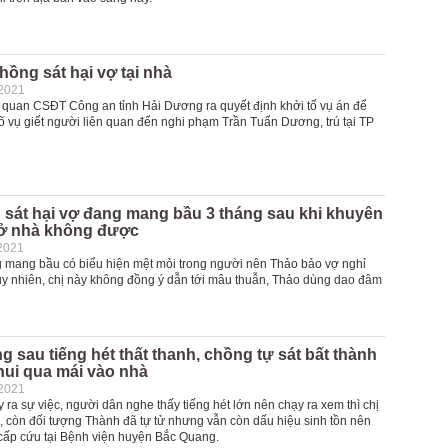
hồng sát hại vợ tại nhà
-2021
 quan CSĐT Công an tỉnh Hải Dương ra quyết định khởi tố vụ án để
rõ vụ giết người liên quan đến nghi phạm Trần Tuấn Dương, trú tại TP
 sát hại vợ đang mang bầu 3 tháng sau khi khuyên
 ở nhà không được
2021
 mang bầu có biểu hiện mệt mỏi trong người nên Thảo bảo vợ nghỉ
uy nhiên, chị này không đồng ý dẫn tới mâu thuẫn, Thảo dùng dao đâm
g sau tiếng hét thất thanh, chồng tự sát bất thành
hui qua mái vào nhà
-2021
 ra sự việc, người dân nghe thấy tiếng hét lớn nên chạy ra xem thì chị
g, còn đối tượng Thành đã tự tử nhưng vẫn còn dấu hiệu sinh tồn nên
cấp cứu tại Bệnh viện huyện Bắc Quang.