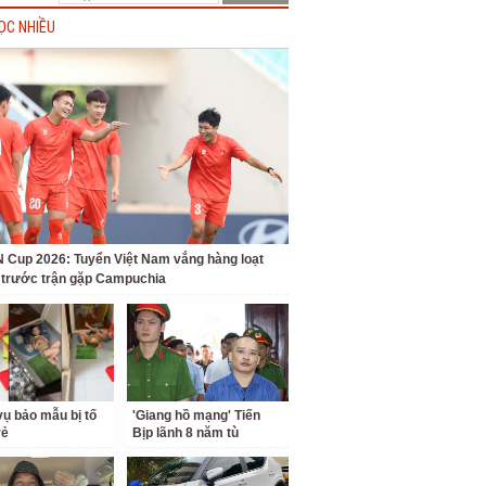
ỌC NHIỀU
Cup 2026: Tuyển Việt Nam vắng hàng loạt
t trước trận gặp Campuchia
ụ bảo mẫu bị tố
'Giang hồ mạng' Tiến
rẻ
Bịp lãnh 8 năm tù