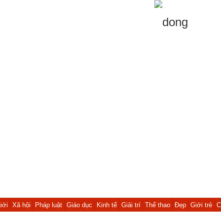
iới
Xã hội
Pháp luật
Giáo dục
Kinh tế
Giải trí
Thể thao
Đẹp
Giới trẻ
C