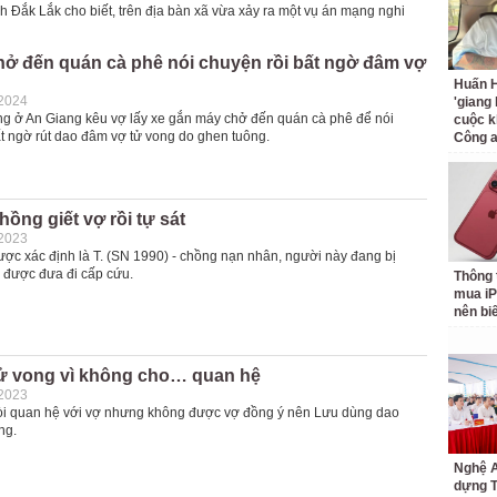
Đắk Lắk cho biết, trên địa bàn xã vừa xảy ra một vụ án mạng nghi
hở đến quán cà phê nói chuyện rồi bất ngờ đâm vợ
Huấn H
-2024
'giang
g ở An Giang kêu vợ lấy xe gắn máy chở đến quán cà phê để nói
cuộc k
ất ngờ rút dao đâm vợ tử vong do ghen tuông.
Công 
hồng giết vợ rồi tự sát
-2023
ợc xác định là T. (SN 1990) - chồng nạn nhân, người này đang bị
 được đưa đi cấp cứu.
Thông 
mua iP
nên bi
ử vong vì không cho… quan hệ
-2023
òi quan hệ với vợ nhưng không được vợ đồng ý nên Lưu dùng dao
ng.
Nghệ A
dựng 