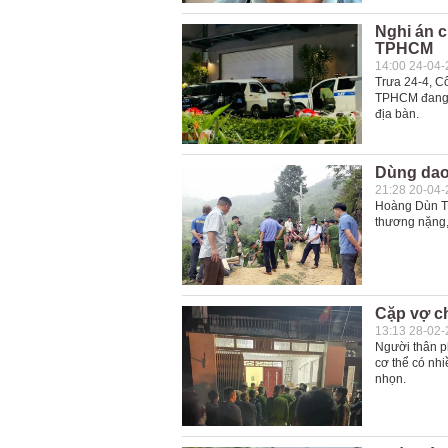
Nghi án ch
TPHCM
14:00 24-04
Trưa 24-4, C
TPHCM đang đi
địa bàn.
Dùng dao
21:28 20-04
Hoàng Dùn Th
thương nặng,
Cặp vợ ch
13:13 28-02
Người thân ph
cơ thể có nh
nhọn.