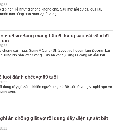
-2022
 dịp nghỉ lễ nhưng chồng không cho. Sau một hồi cự cãi qua lại,
nhẫn tâm dùng dao đâm vợ tử vong.
 chết vợ đang mang bầu 6 tháng sau cãi vã vì đi
muộn
-2022
vợ chồng cãi nhau, Giàng A Cáng (SN 2005, trú huyện Tam Đường, Lai
g súng kíp bắn vợ tử vong. Gây án xong, Cáng ra công an đầu thú.
 tuổi đánh chết vợ 89 tuổi
-2022
ổi dùng cây gỗ đánh khiến người phụ nữ 89 tuổi tử vong vì nghi ngờ vợ
 hàng xóm.
nghi án chồng giết vợ rồi dùng dây điện tự sát bất
-2022