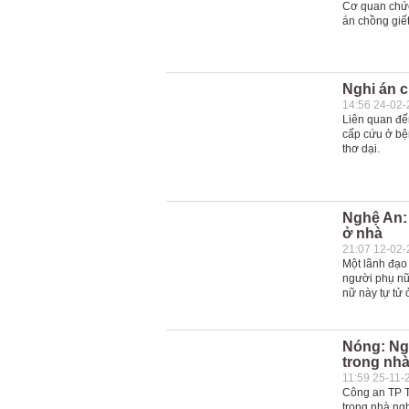
Cơ quan chức
án chồng giết 
Nghi án c
14:56 24-02
Liên quan đến
cấp cứu ở bện
thơ dại.
Nghệ An: 
ở nhà
21:07 12-02
Một lãnh đạo
người phụ nữ
nữ này tự tử
Nóng: Ngh
trong nhà
11:59 25-11-
Công an TP Tâ
trong nhà ngh