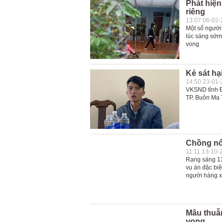
Phát hiệ
riêng
13:07 06-02
Một số người
lúc sáng sớm
vong
Kẻ sát hạ
14:50 23-01
VKSND tỉnh Đ
TP. Buôn Ma T
Chồng nổ
11:11 13-10-
Rạng sáng 13
vụ án đặc bi
người hàng 
Mâu thuẫ
vong