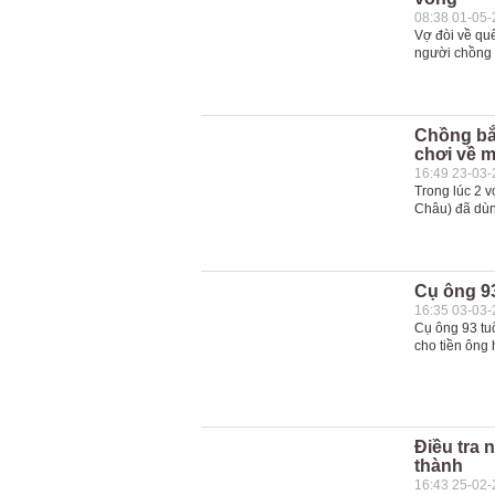
08:38 01-05
Vợ đòi về quê
người chồng 
Chồng bắn
chơi về 
16:49 23-03
Trong lúc 2 
Châu) đã dùn
Cụ ông 93
16:35 03-03
Cụ ông 93 tu
cho tiền ông
Điều tra 
thành
16:43 25-02