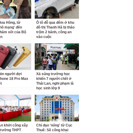
oa Hồng, từ
Ô tô đỗ qua đêm ở khu
 hồ mạng' đến
đô thị Thanh Hà bị tháo
hám xét của Bộ
trộm 2 bánh, công an
an
vào cuộc
tin người đợi
Xả súng trường học
hone 18 Pro Max
khiến 7 người chết ở
ết
Thái Lan, nghi phạm là
học sinh lớp 9
n khởi công xây
Chỉ đạo 'nóng' từ Cục
Trường THPT
Thuế: Sẽ công khai