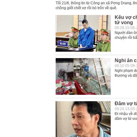
Tối 21/6, thông tin từ Công an xã Pơng Drang, tỉnh 
chồng giết chết vợ rồi bỏ trốn về quê.
Kêu vợ c
tử vong
08:28 15-06
Người đàn ôn
chuyện rồi b
Nghi án c
08:10 05-08
Nghi phạm đư
thương và đã
Đâm vợ t
08:24 13-05
Đi nhậu về đ
đâm vợ tử vo