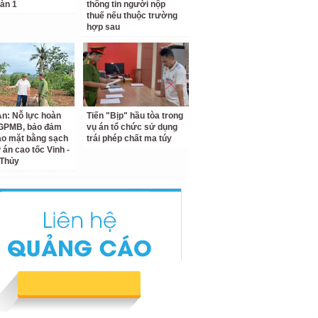
àn 1
thông tin người nộp
thuế nếu thuộc trường
hợp sau
n: Nỗ lực hoàn
Tiến "Bịp" hầu tòa trong
 GPMB, bảo đảm
vụ án tổ chức sử dụng
ao mặt bằng sạch
trái phép chất ma túy
 án cao tốc Vinh -
 Thủy