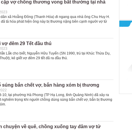
n cặp vợ chồng thương vong bất thường tại nhà
-2023
 dân xã Hoằng Đông (Thanh Hóa) đi ngang qua nhà ông Chu Huy H.
 đã tả hóa phát hiện ông này bị thương nặng bên cạnh người vợ tử
i vợ đêm 29 Tết đầu thú
-2023
ắk Lắk cho biết, Nguyễn Hữu Tuyến (SN 1990, trú tại Khúc Thừa Dụ,
huột), kẻ giết vợ đêm 29 tết đã ra đầu thú.
 súng bắn chết vợ, bắn hàng xóm bị thương
2022
-10, tại phường Hà Phong (TP Hạ Long, tỉnh Quảng Ninh) đã xảy ra
ệt nghiêm trọng khi người chồng dùng súng bắn chết vợ, bắn bị thương
xóm.
n chuyện về quê, chồng xuống tay đâm vợ tử