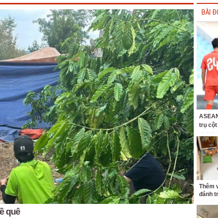
BÀI Đ
ASEAN 
trụ cộ
Thêm v
đánh t
về quê