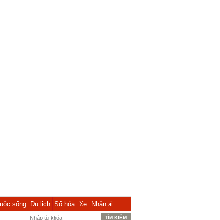
uộc sống
Du lịch
Số hóa
Xe
Nhân ái