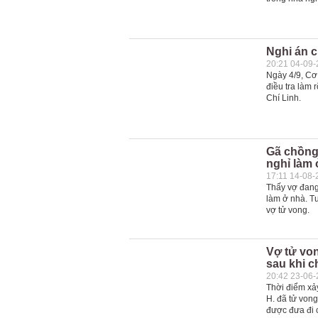
Nghi án c
20:21 04-09
Ngày 4/9, Cơ
điều tra làm 
Chí Linh.
Gã chồng
nghỉ làm
17:11 14-08-
Thấy vợ đang
làm ở nhà. T
vợ tử vong.
Vợ tử von
sau khi c
20:42 23-06
Thời điểm xảy
H. đã tử von
được đưa đi 