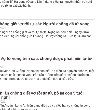
 năng TP Hạ Long (Quảng Ninh) đang điều tra nguyên nhân vụ nghi
vợ rồi tự sát bất thành.
hồng giết vợ rồi tự sát: Người chồng đã tử vong
-2022
 nghi án chồng giết vợ rồi tự sát tại Nghệ An, sau nhiều ngày được
h viện, người chồng đã tử vong. Hai vợ chồng ra đi để lại 3 đứa con
Vợ tử vong trên cầu, chồng được phát hiện tự tử
-2022
 huyện Con Cuông (Nghệ An) cho biết, họ điều tra nguyên nhân vụ một
 được phát hiện tử vong trên cầu. Cùng thời điểm, chồng người phụ
 ở nhà nhưng được người nhà phát hiện đưa đi cấp cứu.
i án chồng giết vợ rồi tự tử, bỏ lại con 5 tuổi
 nghỉ
2021
n An, tỉnh Long An hiện đang điều tra vụ việc hai vợ chồng tử vong
ỉ trên địa bàn vào sáng nay.