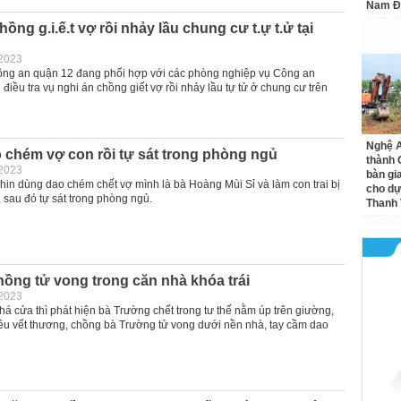
Nam Đ
ồng g.i.ế.t vợ rồi nhảy lầu chung cư t.ự t.ử tại
-2023
ông an quận 12 đang phối hợp với các phòng nghiệp vụ Công an
ều tra vụ nghi án chồng giết vợ rồi nhảy lầu tự tử ở chung cư trên
Nghệ A
 chém vợ con rồi tự sát trong phòng ngủ
thành
-2023
bàn gi
in dùng dao chém chết vợ mình là bà Hoàng Mùi Sỉ và làm con trai bị
cho dự
 sau đó tự sát trong phòng ngủ.
Thanh
ồng tử vong trong căn nhà khóa trái
-2023
á cửa thì phát hiện bà Trường chết trong tư thế nằm úp trên giường,
iều vết thương, chồng bà Trường tử vong dưới nền nhà, tay cầm dao